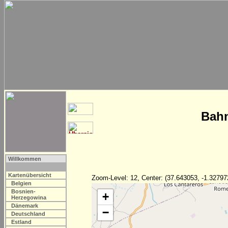
Bahn
Willkommen
Kartenübersicht
Zoom-Level: 12, Center: (37.643053, -1.32797
Belgien
Bosnien-
+
Herzegowina
Dänemark
−
Deutschland
Estland