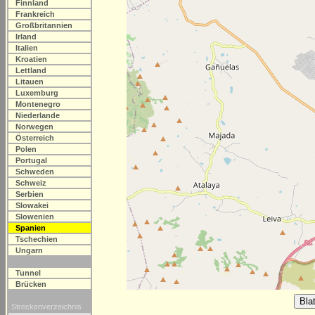
Finnland
Frankreich
Großbritannien
Irland
Italien
Kroatien
Lettland
Litauen
Luxemburg
Montenegro
Niederlande
Norwegen
Österreich
Polen
Portugal
Schweden
Schweiz
Serbien
Slowakei
Slowenien
Spanien
Tschechien
Ungarn
Tunnel
Brücken
Streckenverzeichnis