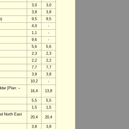
3,0
3,0
3,8
3,8
n)
9,5
9,5
4,0
-
1,1
-
9,6
-
5,6
5,6
2,3
2,3
2,2
2,2
7,7
7,7
3,8
3,8
10,2
-
dar [Plan: –
16,4
13,8
5,5
5,5
1,5
1,5
and North East
20,4
20,4
3,8
3,8