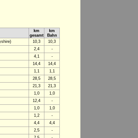
km
km
gesamt
Bahn
shire)
10,3
10,3
2,4
-
4,1
-
14,4
14,4
1,1
1,1
28,5
28,5
21,3
21,3
1,0
1,0
12,4
-
1,0
1,0
1,2
-
4,4
4,4
2,5
-
7,5
-