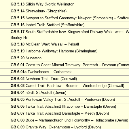
GB 5.13
Silkin Way (Nord): Wellington
GB 5.14
Shrewsbury (Shropshire)
GB 5.15
Newport to Stafford Greenway: Newport (Shropshire) – Stafford
GB 5.16
Isabel Trail: Stafford (Staffordshire)
GB 5.17
South Staffordshire bzw. Kingswinford Railway Walk: westl. 
Bierley Hill
GB 5.18
McClean Way: Walsall – Pelsall
GB 5.19
Harborne Walkway: Harborne (Birmingham)
GB 5.20
Nuneaton
GB 6.01
Coast to Coast Mineral Tramway: Portreath – Devoran (Cornwa
GB 6.01a
Twelveheads – Carharrack
GB 6.02
Newham Trail: Truro (Cornwall)
GB 6.03
Camel Trail: Padstow – Bodmin – Wenfordbridge (Cornwall)
GB 6.04
nördl. St Austell (Devon)
GB 6.05
Pentewan Valley Trail: St Austell – Pentewan (Devon)
GB 6.06
Tarka Trail: Abschnitt Ilfracombe – Barnstaple (Devon)
GB 6.07
Tarka Trail: Abschnitt Barnstaple – Meeth (Devon)
GB 6.08
Bude – Marhamchurch und Holsworthy – Hollacombe (Devon)
GB 6.09
Granite Way: Okehampton – Lydford (Devon)