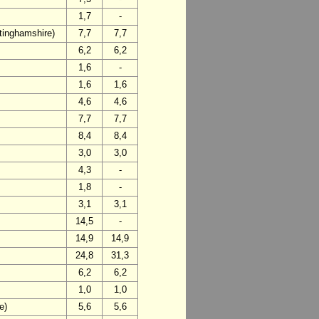
1,7
-
ttinghamshire)
7,7
7,7
6,2
6,2
1,6
-
1,6
1,6
4,6
4,6
7,7
7,7
8,4
8,4
3,0
3,0
4,3
-
1,8
-
3,1
3,1
14,5
-
14,9
14,9
24,8
31,3
6,2
6,2
1,0
1,0
e)
5,6
5,6