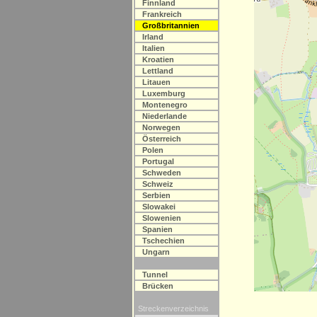
Finnland
Frankreich
Großbritannien
Irland
Italien
Kroatien
Lettland
Litauen
Luxemburg
Montenegro
Niederlande
Norwegen
Österreich
Polen
Portugal
Schweden
Schweiz
Serbien
Slowakei
Slowenien
Spanien
Tschechien
Ungarn
Tunnel
Brücken
Streckenverzeichnis