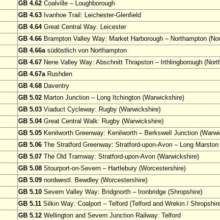
GB 4.62
Coalville – Loughborough
GB 4.63
Ivanhoe Trail: Leichester-Glenfield
GB 4.64
Great Central Way: Leicester
GB 4.66
Brampton Valley Way: Market Harborough – Northampton (Nor
GB 4.66a
südöstlich von Northampton
GB 4.67
Nene Valley Way: Abschnitt Thrapston – Irthlingborough (Nort
GB 4.67a
Rushden
GB 4.68
Daventry
GB 5.02
Marton Junction – Long Itchington (Warwickshire)
GB 5.03
Viaduct Cycleway: Rugby (Warwickshire)
GB 5.04
Great Central Walk: Rugby (Warwickshire)
GB 5.05
Kenilworth Greenway: Kenilworth – Berkswell Junction (Warwi
GB 5.06
The Stratford Greenway: Stratford-upon-Avon – Long Marston 
GB 5.07
The Old Tramway: Stratford-upon-Avon (Warwickshire)
GB 5.08
Stourport-on-Severn – Hartlebury (Worcestershire)
GB 5.09
nordwestl. Bewdley (Worcestershire)
GB 5.10
Severn Valley Way: Bridgnorth – Ironbridge (Shropshire)
GB 5.11
Silkin Way: Coalport – Telford (Telford and Wrekin / Shropshir
GB 5.12
Wellington and Severn Junction Railway: Telford