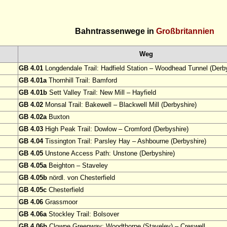
Bahntrassenwege in
Großbritannien
Weg
GB 4.01
Longdendale Trail: Hadfield Station – Woodhead Tunnel (Derby
GB 4.01a
Thornhill Trail: Bamford
GB 4.01b
Sett Valley Trail: New Mill – Hayfield
GB 4.02
Monsal Trail: Bakewell – Blackwell Mill (Derbyshire)
GB 4.02a
Buxton
GB 4.03
High Peak Trail: Dowlow – Cromford (Derbyshire)
GB 4.04
Tissington Trail: Parsley Hay – Ashbourne (Derbyshire)
GB 4.05
Unstone Access Path: Unstone (Derbyshire)
GB 4.05a
Beighton – Staveley
GB 4.05b
nördl. von Chesterfield
GB 4.05c
Chesterfield
GB 4.06
Grassmoor
GB 4.06a
Stockley Trail: Bolsover
GB 4.06b
Clowne Greenway: Woodthorpe (Staveley) – Creswell