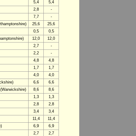
5,4
5,4
2,8
-
7,7
-
thamptonshire)
25,6
25,6
0,5
0,5
hamptonshire)
12,0
12,0
2,7
-
2,2
-
4,8
4,8
1,7
1,7
4,0
4,0
ckshire)
6,6
6,6
(Warwickshire)
8,6
8,6
1,3
1,3
2,8
2,8
3,4
3,4
11,4
11,4
e)
6,9
6,9
2,7
2,7