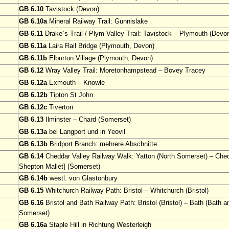
GB 6.10
Tavistock (Devon)
GB 6.10a
Mineral Railway Trail: Gunnislake
GB 6.11
Drake`s Trail / Plym Valley Trail: Tavistock – Plymouth (Devo
GB 6.11a
Laira Rail Bridge (Plymouth, Devon)
GB 6.11b
Elburton Village (Plymouth, Devon)
GB 6.12
Wray Valley Trail: Moretonhampstead – Bovey Tracey
GB 6.12a
Exmouth – Knowle
GB 6.12b
Tipton St John
GB 6.12c
Tiverton
GB 6.13
Ilminster – Chard (Somerset)
GB 6.13a
bei Langport und in Yeovil
GB 6.13b
Bridport Branch: mehrere Abschnitte
GB 6.14
Cheddar Valley Railway Walk: Yatton (North Somerset) – Ched
Shepton Mallet] (Somerset)
GB 6.14b
westl. von Glastonbury
GB 6.15
Whitchurch Railway Path: Bristol – Whitchurch (Bristol)
GB 6.16
Bristol and Bath Railway Path: Bristol (Bristol) – Bath (Bath 
Somerset)
GB 6.16a
Staple Hill in Richtung Westerleigh