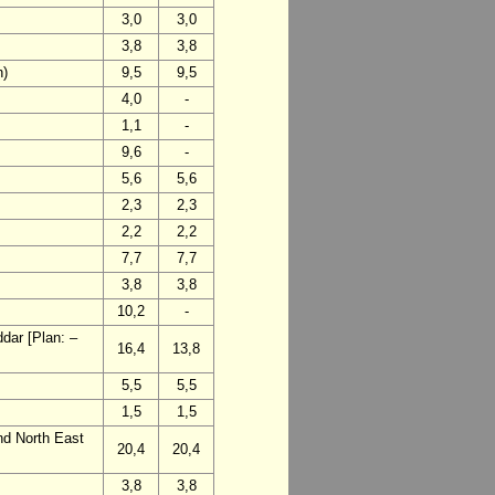
3,0
3,0
3,8
3,8
n)
9,5
9,5
4,0
-
1,1
-
9,6
-
5,6
5,6
2,3
2,3
2,2
2,2
7,7
7,7
3,8
3,8
10,2
-
dar [Plan: –
16,4
13,8
5,5
5,5
1,5
1,5
and North East
20,4
20,4
3,8
3,8