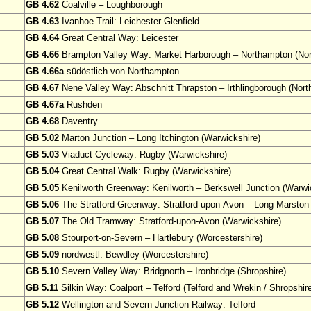
GB 4.62
Coalville – Loughborough
GB 4.63
Ivanhoe Trail: Leichester-Glenfield
GB 4.64
Great Central Way: Leicester
GB 4.66
Brampton Valley Way: Market Harborough – Northampton (Nor
GB 4.66a
südöstlich von Northampton
GB 4.67
Nene Valley Way: Abschnitt Thrapston – Irthlingborough (Nort
GB 4.67a
Rushden
GB 4.68
Daventry
GB 5.02
Marton Junction – Long Itchington (Warwickshire)
GB 5.03
Viaduct Cycleway: Rugby (Warwickshire)
GB 5.04
Great Central Walk: Rugby (Warwickshire)
GB 5.05
Kenilworth Greenway: Kenilworth – Berkswell Junction (Warwi
GB 5.06
The Stratford Greenway: Stratford-upon-Avon – Long Marston 
GB 5.07
The Old Tramway: Stratford-upon-Avon (Warwickshire)
GB 5.08
Stourport-on-Severn – Hartlebury (Worcestershire)
GB 5.09
nordwestl. Bewdley (Worcestershire)
GB 5.10
Severn Valley Way: Bridgnorth – Ironbridge (Shropshire)
GB 5.11
Silkin Way: Coalport – Telford (Telford and Wrekin / Shropshir
GB 5.12
Wellington and Severn Junction Railway: Telford