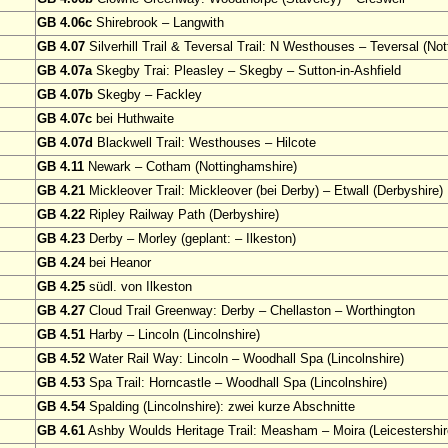
GB 4.06c
Shirebrook – Langwith
GB 4.07
Silverhill Trail & Teversal Trail: N Westhouses – Teversal (No
GB 4.07a
Skegby Trai: Pleasley – Skegby – Sutton-in-Ashfield
GB 4.07b
Skegby – Fackley
GB 4.07c
bei Huthwaite
GB 4.07d
Blackwell Trail: Westhouses – Hilcote
GB 4.11
Newark – Cotham (Nottinghamshire)
GB 4.21
Mickleover Trail: Mickleover (bei Derby) – Etwall (Derbyshire)
GB 4.22
Ripley Railway Path (Derbyshire)
GB 4.23
Derby – Morley (geplant: – Ilkeston)
GB 4.24
bei Heanor
GB 4.25
südl. von Ilkeston
GB 4.27
Cloud Trail Greenway: Derby – Chellaston – Worthington
GB 4.51
Harby – Lincoln (Lincolnshire)
GB 4.52
Water Rail Way: Lincoln – Woodhall Spa (Lincolnshire)
GB 4.53
Spa Trail: Horncastle – Woodhall Spa (Lincolnshire)
GB 4.54
Spalding (Lincolnshire): zwei kurze Abschnitte
GB 4.61
Ashby Woulds Heritage Trail: Measham – Moira (Leicestershir