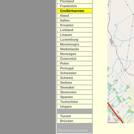
Finnland
Frankreich
Großbritannien
Irland
Italien
Kroatien
Lettland
Litauen
Luxemburg
Montenegro
Niederlande
Norwegen
Österreich
Polen
Portugal
Schweden
Schweiz
Serbien
Slowakei
Slowenien
Spanien
Tschechien
Ungarn
Tunnel
Brücken
Streckenverzeichnis