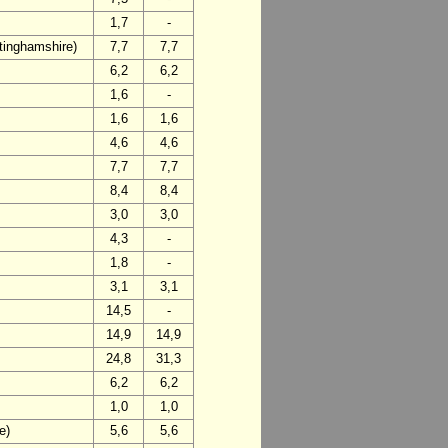
1,7
-
ttinghamshire)
7,7
7,7
6,2
6,2
1,6
-
1,6
1,6
4,6
4,6
7,7
7,7
8,4
8,4
3,0
3,0
4,3
-
1,8
-
3,1
3,1
14,5
-
14,9
14,9
24,8
31,3
6,2
6,2
1,0
1,0
e)
5,6
5,6