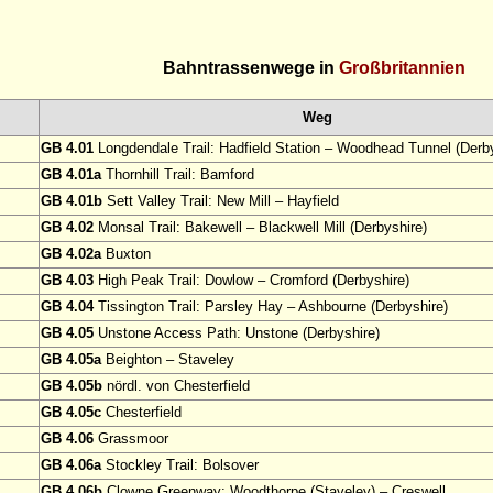
Bahntrassenwege in
Großbritannien
Weg
GB 4.01
Longdendale Trail: Hadfield Station – Woodhead Tunnel (Derby
GB 4.01a
Thornhill Trail: Bamford
GB 4.01b
Sett Valley Trail: New Mill – Hayfield
GB 4.02
Monsal Trail: Bakewell – Blackwell Mill (Derbyshire)
GB 4.02a
Buxton
GB 4.03
High Peak Trail: Dowlow – Cromford (Derbyshire)
GB 4.04
Tissington Trail: Parsley Hay – Ashbourne (Derbyshire)
GB 4.05
Unstone Access Path: Unstone (Derbyshire)
GB 4.05a
Beighton – Staveley
GB 4.05b
nördl. von Chesterfield
GB 4.05c
Chesterfield
GB 4.06
Grassmoor
GB 4.06a
Stockley Trail: Bolsover
GB 4.06b
Clowne Greenway: Woodthorpe (Staveley) – Creswell