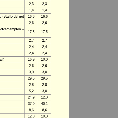
2,3
2,3
1,4
1,4
 (Staffordshire)
16,6
16,6
2,6
2,6
Wolverhampton –
17,5
17,5
2,7
2,7
2,4
2,4
2,4
2,4
ll)
16,9
10,0
2,6
2,6
3,0
3,0
29,5
29,5
2,8
2,8
5,2
3,0
24,9
12,0
37,0
40,1
8,6
8,6
12,8
10,0