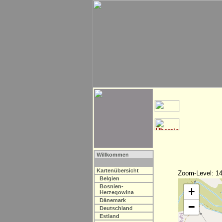
Willkommen
Kartenübersicht
Zoom-Level: 14
Belgien
Bosnien-
+
Herzegowina
Dänemark
−
Deutschland
Estland