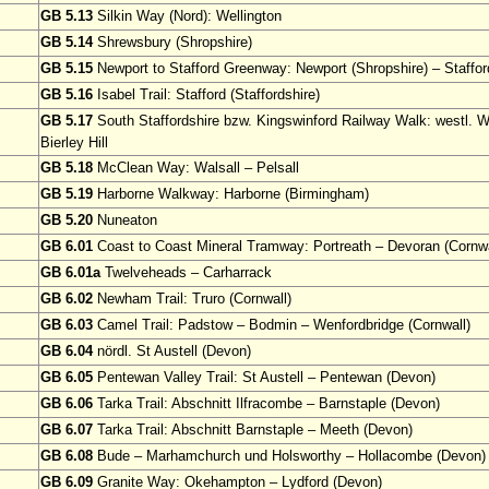
GB 5.13
Silkin Way (Nord): Wellington
GB 5.14
Shrewsbury (Shropshire)
GB 5.15
Newport to Stafford Greenway: Newport (Shropshire) – Stafford
GB 5.16
Isabel Trail: Stafford (Staffordshire)
GB 5.17
South Staffordshire bzw. Kingswinford Railway Walk: westl. 
Bierley Hill
GB 5.18
McClean Way: Walsall – Pelsall
GB 5.19
Harborne Walkway: Harborne (Birmingham)
GB 5.20
Nuneaton
GB 6.01
Coast to Coast Mineral Tramway: Portreath – Devoran (Cornwa
GB 6.01a
Twelveheads – Carharrack
GB 6.02
Newham Trail: Truro (Cornwall)
GB 6.03
Camel Trail: Padstow – Bodmin – Wenfordbridge (Cornwall)
GB 6.04
nördl. St Austell (Devon)
GB 6.05
Pentewan Valley Trail: St Austell – Pentewan (Devon)
GB 6.06
Tarka Trail: Abschnitt Ilfracombe – Barnstaple (Devon)
GB 6.07
Tarka Trail: Abschnitt Barnstaple – Meeth (Devon)
GB 6.08
Bude – Marhamchurch und Holsworthy – Hollacombe (Devon)
GB 6.09
Granite Way: Okehampton – Lydford (Devon)