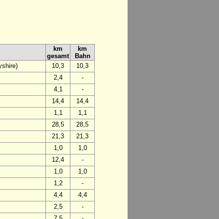
km
km
gesamt
Bahn
shire)
10,3
10,3
2,4
-
4,1
-
14,4
14,4
1,1
1,1
28,5
28,5
21,3
21,3
1,0
1,0
12,4
-
1,0
1,0
1,2
-
4,4
4,4
2,5
-
7,5
-