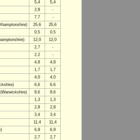
5,4
5,4
2,8
-
7,7
-
thamptonshire)
25,6
25,6
0,5
0,5
hamptonshire)
12,0
12,0
2,7
-
2,2
-
4,8
4,8
1,7
1,7
4,0
4,0
ckshire)
6,6
6,6
(Warwickshire)
8,6
8,6
1,3
1,3
2,8
2,8
3,4
3,4
11,4
11,4
e)
6,9
6,9
2,7
2,7