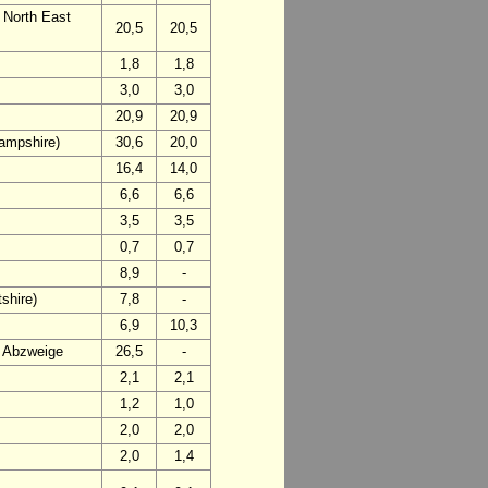
 North East
20,5
20,5
1,8
1,8
3,0
3,0
20,9
20,9
ampshire)
30,6
20,0
16,4
14,0
6,6
6,6
3,5
3,5
0,7
0,7
8,9
-
shire)
7,8
-
6,9
10,3
d Abzweige
26,5
-
2,1
2,1
1,2
1,0
2,0
2,0
2,0
1,4