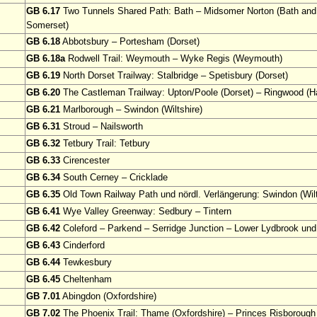
GB 6.17
Two Tunnels Shared Path: Bath – Midsomer Norton (Bath and
Somerset)
GB 6.18
Abbotsbury – Portesham (Dorset)
GB 6.18a
Rodwell Trail: Weymouth – Wyke Regis (Weymouth)
GB 6.19
North Dorset Trailway: Stalbridge – Spetisbury (Dorset)
GB 6.20
The Castleman Trailway: Upton/Poole (Dorset) – Ringwood (H
GB 6.21
Marlborough – Swindon (Wiltshire)
GB 6.31
Stroud – Nailsworth
GB 6.32
Tetbury Trail: Tetbury
GB 6.33
Cirencester
GB 6.34
South Cerney – Cricklade
GB 6.35
Old Town Railway Path und nördl. Verlängerung: Swindon (Wilt
GB 6.41
Wye Valley Greenway: Sedbury – Tintern
GB 6.42
Coleford – Parkend – Serridge Junction – Lower Lydbrook un
GB 6.43
Cinderford
GB 6.44
Tewkesbury
GB 6.45
Cheltenham
GB 7.01
Abingdon (Oxfordshire)
GB 7.02
The Phoenix Trail: Thame (Oxfordshire) – Princes Risborough