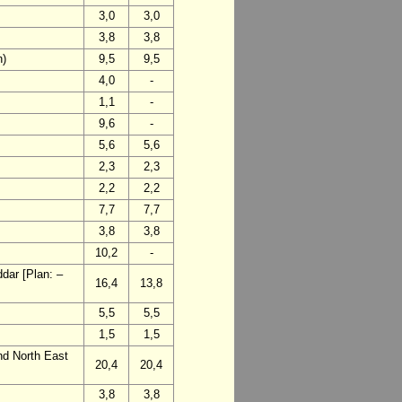
3,0
3,0
3,8
3,8
n)
9,5
9,5
4,0
-
1,1
-
9,6
-
5,6
5,6
2,3
2,3
2,2
2,2
7,7
7,7
3,8
3,8
10,2
-
dar [Plan: –
16,4
13,8
5,5
5,5
1,5
1,5
and North East
20,4
20,4
3,8
3,8