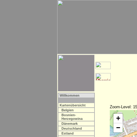
Willkommen
Kartenübersicht
Zoom-Level: 15
Belgien
Bosnien-
+
Herzegowina
Dänemark
−
Deutschland
Estland