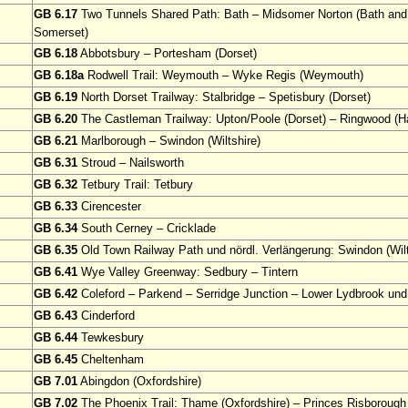
GB 6.17
Two Tunnels Shared Path: Bath – Midsomer Norton (Bath and
Somerset)
GB 6.18
Abbotsbury – Portesham (Dorset)
GB 6.18a
Rodwell Trail: Weymouth – Wyke Regis (Weymouth)
GB 6.19
North Dorset Trailway: Stalbridge – Spetisbury (Dorset)
GB 6.20
The Castleman Trailway: Upton/Poole (Dorset) – Ringwood (H
GB 6.21
Marlborough – Swindon (Wiltshire)
GB 6.31
Stroud – Nailsworth
GB 6.32
Tetbury Trail: Tetbury
GB 6.33
Cirencester
GB 6.34
South Cerney – Cricklade
GB 6.35
Old Town Railway Path und nördl. Verlängerung: Swindon (Wilt
GB 6.41
Wye Valley Greenway: Sedbury – Tintern
GB 6.42
Coleford – Parkend – Serridge Junction – Lower Lydbrook un
GB 6.43
Cinderford
GB 6.44
Tewkesbury
GB 6.45
Cheltenham
GB 7.01
Abingdon (Oxfordshire)
GB 7.02
The Phoenix Trail: Thame (Oxfordshire) – Princes Risborough