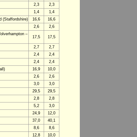
2,3
2,3
1,4
1,4
 (Staffordshire)
16,6
16,6
2,6
2,6
Wolverhampton –
17,5
17,5
2,7
2,7
2,4
2,4
2,4
2,4
ll)
16,9
10,0
2,6
2,6
3,0
3,0
29,5
29,5
2,8
2,8
5,2
3,0
24,9
12,0
37,0
40,1
8,6
8,6
12,8
10,0