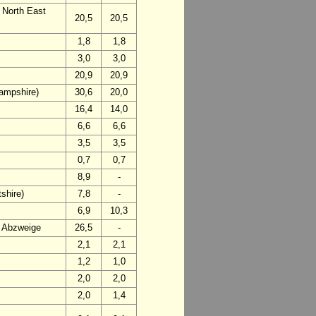
 North East
20,5
20,5
1,8
1,8
3,0
3,0
20,9
20,9
ampshire)
30,6
20,0
16,4
14,0
6,6
6,6
3,5
3,5
0,7
0,7
8,9
-
shire)
7,8
-
6,9
10,3
d Abzweige
26,5
-
2,1
2,1
1,2
1,0
2,0
2,0
2,0
1,4