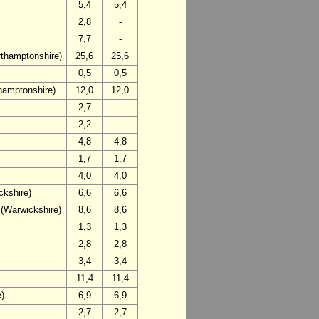
5,4
5,4
2,8
-
7,7
-
thamptonshire)
25,6
25,6
0,5
0,5
hamptonshire)
12,0
12,0
2,7
-
2,2
-
4,8
4,8
1,7
1,7
4,0
4,0
ckshire)
6,6
6,6
(Warwickshire)
8,6
8,6
1,3
1,3
2,8
2,8
3,4
3,4
11,4
11,4
e)
6,9
6,9
2,7
2,7