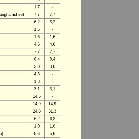
1,7
-
ttinghamshire)
7,7
7,7
6,2
6,2
1,6
-
1,6
1,6
4,6
4,6
7,7
7,7
8,4
8,4
3,0
3,0
4,3
-
1,8
-
3,1
3,1
14,5
-
14,9
14,9
24,8
31,3
6,2
6,2
1,0
1,0
e)
5,6
5,6