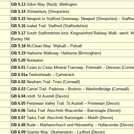
GB 5.13
Silkin Way (Nord): Wellington
GB 5.14
Shrewsbury (Shropshire)
GB 5.15
Newport to Stafford Greenway: Newport (Shropshire) – Stafford
GB 5.16
Isabel Trail: Stafford (Staffordshire)
GB 5.17
South Staffordshire bzw. Kingswinford Railway Walk: westl. 
Bierley Hill
GB 5.18
McClean Way: Walsall – Pelsall
GB 5.19
Harborne Walkway: Harborne (Birmingham)
GB 5.20
Nuneaton
GB 6.01
Coast to Coast Mineral Tramway: Portreath – Devoran (Cornwa
GB 6.01a
Twelveheads – Carharrack
GB 6.02
Newham Trail: Truro (Cornwall)
GB 6.03
Camel Trail: Padstow – Bodmin – Wenfordbridge (Cornwall)
GB 6.04
nördl. St Austell (Devon)
GB 6.05
Pentewan Valley Trail: St Austell – Pentewan (Devon)
GB 6.06
Tarka Trail: Abschnitt Ilfracombe – Barnstaple (Devon)
GB 6.07
Tarka Trail: Abschnitt Barnstaple – Meeth (Devon)
GB 6.08
Bude – Marhamchurch und Holsworthy – Hollacombe (Devon)
GB 6.09
Granite Way: Okehampton – Lydford (Devon)