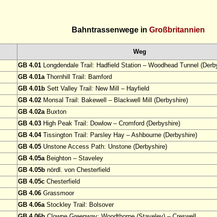
Bahntrassenwege in
Großbritannien
Weg
GB 4.01
Longdendale Trail: Hadfield Station – Woodhead Tunnel (Derby
GB 4.01a
Thornhill Trail: Bamford
GB 4.01b
Sett Valley Trail: New Mill – Hayfield
GB 4.02
Monsal Trail: Bakewell – Blackwell Mill (Derbyshire)
GB 4.02a
Buxton
GB 4.03
High Peak Trail: Dowlow – Cromford (Derbyshire)
GB 4.04
Tissington Trail: Parsley Hay – Ashbourne (Derbyshire)
GB 4.05
Unstone Access Path: Unstone (Derbyshire)
GB 4.05a
Beighton – Staveley
GB 4.05b
nördl. von Chesterfield
GB 4.05c
Chesterfield
GB 4.06
Grassmoor
GB 4.06a
Stockley Trail: Bolsover
GB 4.06b
Clowne Greenway: Woodthorpe (Staveley) – Creswell