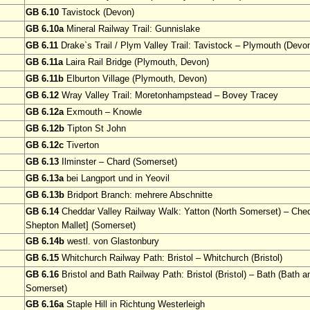
GB 6.10
Tavistock (Devon)
GB 6.10a
Mineral Railway Trail: Gunnislake
GB 6.11
Drake`s Trail / Plym Valley Trail: Tavistock – Plymouth (Devo
GB 6.11a
Laira Rail Bridge (Plymouth, Devon)
GB 6.11b
Elburton Village (Plymouth, Devon)
GB 6.12
Wray Valley Trail: Moretonhampstead – Bovey Tracey
GB 6.12a
Exmouth – Knowle
GB 6.12b
Tipton St John
GB 6.12c
Tiverton
GB 6.13
Ilminster – Chard (Somerset)
GB 6.13a
bei Langport und in Yeovil
GB 6.13b
Bridport Branch: mehrere Abschnitte
GB 6.14
Cheddar Valley Railway Walk: Yatton (North Somerset) – Ched
Shepton Mallet] (Somerset)
GB 6.14b
westl. von Glastonbury
GB 6.15
Whitchurch Railway Path: Bristol – Whitchurch (Bristol)
GB 6.16
Bristol and Bath Railway Path: Bristol (Bristol) – Bath (Bath 
Somerset)
GB 6.16a
Staple Hill in Richtung Westerleigh