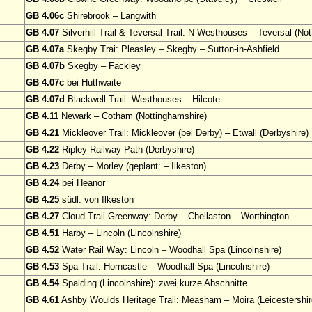
GB 4.06c
Shirebrook – Langwith
GB 4.07
Silverhill Trail & Teversal Trail: N Westhouses – Teversal (No
GB 4.07a
Skegby Trai: Pleasley – Skegby – Sutton-in-Ashfield
GB 4.07b
Skegby – Fackley
GB 4.07c
bei Huthwaite
GB 4.07d
Blackwell Trail: Westhouses – Hilcote
GB 4.11
Newark – Cotham (Nottinghamshire)
GB 4.21
Mickleover Trail: Mickleover (bei Derby) – Etwall (Derbyshire)
GB 4.22
Ripley Railway Path (Derbyshire)
GB 4.23
Derby – Morley (geplant: – Ilkeston)
GB 4.24
bei Heanor
GB 4.25
südl. von Ilkeston
GB 4.27
Cloud Trail Greenway: Derby – Chellaston – Worthington
GB 4.51
Harby – Lincoln (Lincolnshire)
GB 4.52
Water Rail Way: Lincoln – Woodhall Spa (Lincolnshire)
GB 4.53
Spa Trail: Horncastle – Woodhall Spa (Lincolnshire)
GB 4.54
Spalding (Lincolnshire): zwei kurze Abschnitte
GB 4.61
Ashby Woulds Heritage Trail: Measham – Moira (Leicestershir