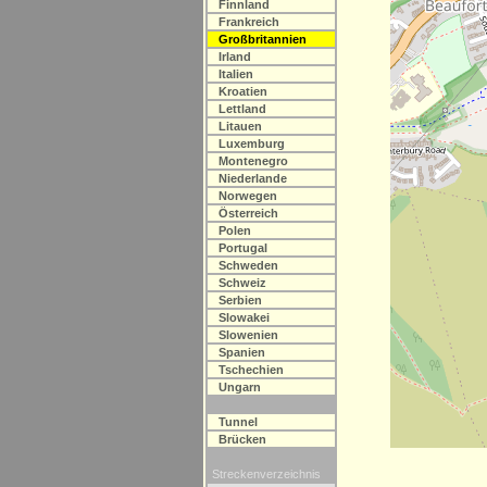
Finnland
Frankreich
Großbritannien
Irland
Italien
Kroatien
Lettland
Litauen
Luxemburg
Montenegro
Niederlande
Norwegen
Österreich
Polen
Portugal
Schweden
Schweiz
Serbien
Slowakei
Slowenien
Spanien
Tschechien
Ungarn
Tunnel
Brücken
Streckenverzeichnis