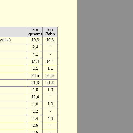
km
km
gesamt
Bahn
shire)
10,3
10,3
2,4
-
4,1
-
14,4
14,4
1,1
1,1
28,5
28,5
21,3
21,3
1,0
1,0
12,4
-
1,0
1,0
1,2
-
4,4
4,4
2,5
-
7,5
-