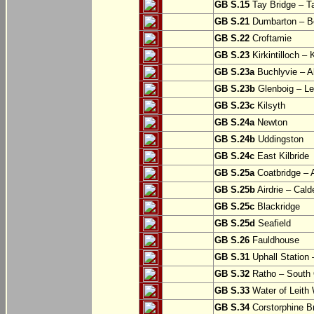
GB S.15
Tay Bridge – T
GB S.21
Dumbarton – Bo
GB S.22
Croftamie
GB S.23
Kirkintilloch – K
GB S.23a
Buchlyvie – A
GB S.23b
Glenboig – Le
GB S.23c
Kilsyth
GB S.24a
Newton
GB S.24b
Uddingston
GB S.24c
East Kilbride
GB S.25a
Coatbridge – A
GB S.25b
Airdrie – Cald
GB S.25c
Blackridge
GB S.25d
Seafield
GB S.26
Fauldhouse
GB S.31
Uphall Station 
GB S.32
Ratho – South 
GB S.33
Water of Leith 
GB S.34
Corstorphine B