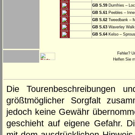
GB S.59
Dumfries – Loc
GB S.61
Peebles – Inner
GB S.62
Tweedbank – M
GB S.63
Waverley Walk
GB S.64
Kelso – Sprous
Fehler? U
Helfen Sie m
Die Tourenbeschreibungen un
größtmöglicher Sorgfalt zusamm
jedoch keine Gewähr übernomme
geschieht auf eigene Gefahr. Di
mit dem ausdrücklichen Hinweis,