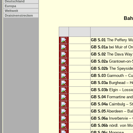
Deutschland
Europa
Weltweit
Draisinenstrecken
Bah
GB S.01
The Peffery Wa
GB S.01a
bei Muir of Or
GB S.02
The Dava Way:
GB S.02a
Grantown-on-S
GB S.02b
The Speyside W
GB S.03
Garmouth – Cu
GB S.03a
Burghead – 
GB S.03b
Elgin – Lossi
GB S.04
Formartine and
GB S.04a
Cairnbulg – 
GB S.05
Aberdeen – Bal
GB S.06a
Inverbervie –
GB S.06b
nördl. von Mo
GB S.06c
Monrose