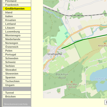
Finnland
Frankreich
Großbritannien
Irland
Italien
Kroatien
Lettland
Litauen
Luxemburg
Montenegro
Niederlande
Norwegen
Österreich
Polen
Portugal
Schweden
Schweiz
Serbien
Slowakei
Slowenien
Spanien
Tschechien
Ungarn
Tunnel
Brücken
Streckenverzeichnis