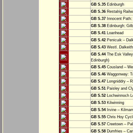
GB S.35
Edinburgh
GB S.36
Restalrig Railw
GB S.37
Innocent Path: 
GB S.38
Edinburgh: Gilb
GB S.41
Loanhead
GB S.42
Penicuik – Dalk
GB S.43
Westl. Dalkeith
GB S.44
The Esk Valley 
Edinburgh)
GB S.45
Cousland – Wes
GB S.46
Waggonway: Tra
GB S.47
Longniddry – R
GB S.51
Paisley and Cl
GB S.52
Lochwinnoch Loo
GB S.53
Kilwinning
GB S.54
Irvine – Kilmar
GB S.55
Chris Hoy Cycl
GB S.57
Creetown – Pal
GB S.58
Dumfries – Car