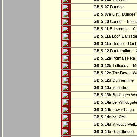
GB S.07
Dundee
GB S.07a
Östl. Dundee
GB S.10
Connel – Balla
GB S.11
Edinample – Cl
GB S.11a
Loch Earn Rail
GB S.11b
Doune – Dunb
GB S.12
Dunfermline –
GB S.12a
Polmaise Rail
GB S.12b
Tullibody – Me
GB S.12c
The Devon Way
GB S.12d
Dunfermline
GB S.13a
Milnathort
GB S.13b
Boblingen Wa
GB S.14a
bei Windygat
GB S.14b
Lower Largo
GB S.14c
bei Crail
GB S.14d
Viaduct Walk:
GB S.14e
Guardbridge