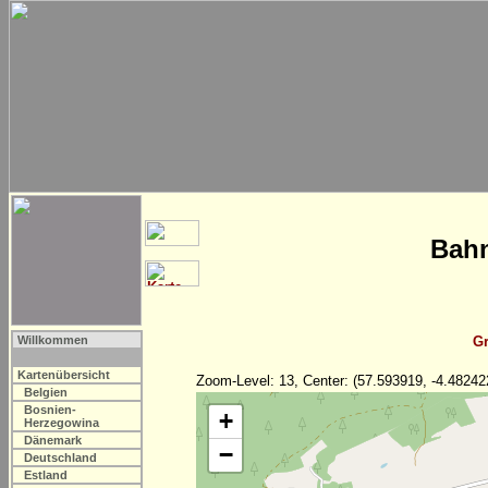
Bahn
Willkommen
Gr
Kartenübersicht
Zoom-Level: 13, Center: (57.593919, -4.48242
Belgien
Bosnien-
+
Herzegowina
Dänemark
−
Deutschland
Estland