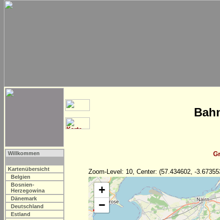
Bahn
Willkommen
Gr
Kartenübersicht
Zoom-Level: 10, Center: (57.434602, -3.67355
Belgien
Bosnien-
+
Herzegowina
Dänemark
−
Deutschland
Estland