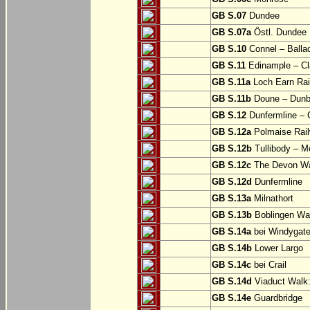
GB S.07
Dundee
GB S.07a
Östl. Dundee
GB S.10
Connel – Balla
GB S.11
Edinample – Cl
GB S.11a
Loch Earn Rail
GB S.11b
Doune – Dunb
GB S.12
Dunfermline –
GB S.12a
Polmaise Rail
GB S.12b
Tullibody – Me
GB S.12c
The Devon Way
GB S.12d
Dunfermline
GB S.13a
Milnathort
GB S.13b
Boblingen Wa
GB S.14a
bei Windygat
GB S.14b
Lower Largo
GB S.14c
bei Crail
GB S.14d
Viaduct Walk:
GB S.14e
Guardbridge