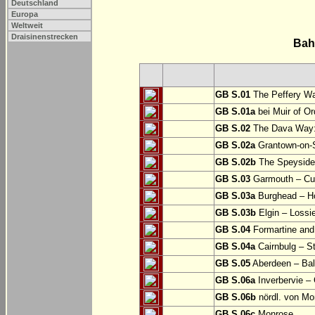
Deutschland
Europa
Weltweit
Draisinenstrecken
Bah
GB S.01
The Peffery Wa
GB S.01a
bei Muir of Or
GB S.02
The Dava Way:
GB S.02a
Grantown-on-S
GB S.02b
The Speyside W
GB S.03
Garmouth – Cu
GB S.03a
Burghead – 
GB S.03b
Elgin – Lossi
GB S.04
Formartine and
GB S.04a
Cairnbulg – 
GB S.05
Aberdeen – Bal
GB S.06a
Inverbervie –
GB S.06b
nördl. von Mo
GB S.06c
Monrose