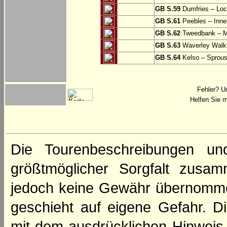
GB S.59
Dumfries – Loc
GB S.61
Peebles – Inner
GB S.62
Tweedbank – M
GB S.63
Waverley Walk
GB S.64
Kelso – Sprous
Fehler? U
Helfen Sie m
Die Tourenbeschreibungen un
größtmöglicher Sorgfalt zusamm
jedoch keine Gewähr übernomme
geschieht auf eigene Gefahr. Di
mit dem ausdrücklichen Hinweis,