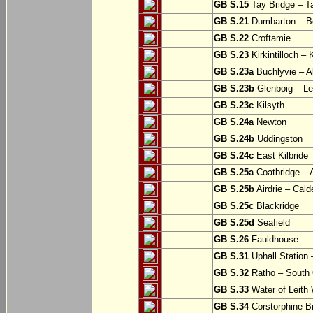
GB S.15
Tay Bridge – T
GB S.21
Dumbarton – Bo
GB S.22
Croftamie
GB S.23
Kirkintilloch – K
GB S.23a
Buchlyvie – A
GB S.23b
Glenboig – Le
GB S.23c
Kilsyth
GB S.24a
Newton
GB S.24b
Uddingston
GB S.24c
East Kilbride
GB S.25a
Coatbridge – A
GB S.25b
Airdrie – Cald
GB S.25c
Blackridge
GB S.25d
Seafield
GB S.26
Fauldhouse
GB S.31
Uphall Station 
GB S.32
Ratho – South 
GB S.33
Water of Leith 
GB S.34
Corstorphine B