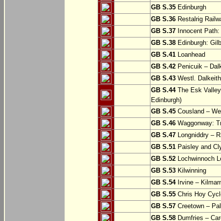
GB S.35
Edinburgh
GB S.36
Restalrig Railw
GB S.37
Innocent Path: 
GB S.38
Edinburgh: Gilb
GB S.41
Loanhead
GB S.42
Penicuik – Dalk
GB S.43
Westl. Dalkeith
GB S.44
The Esk Valley 
Edinburgh)
GB S.45
Cousland – Wes
GB S.46
Waggonway: Tra
GB S.47
Longniddry – R
GB S.51
Paisley and Cl
GB S.52
Lochwinnoch Loo
GB S.53
Kilwinning
GB S.54
Irvine – Kilmar
GB S.55
Chris Hoy Cycl
GB S.57
Creetown – Pal
GB S.58
Dumfries – Car