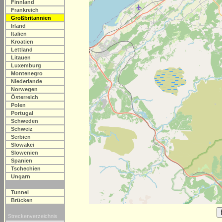
Finnland
Frankreich
Großbritannien
Irland
Italien
Kroatien
Lettland
Litauen
Luxemburg
Montenegro
Niederlande
Norwegen
Österreich
Polen
Portugal
Schweden
Schweiz
Serbien
Slowakei
Slowenien
Spanien
Tschechien
Ungarn
Tunnel
Brücken
Streckenverzeichnis