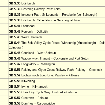
GB S.35
Edinburgh
GB S.36
Restalrig Railway Path: Leith
GB S.37
Innocent Path: St Leonards – Portobello (bei Edinburgh)
GB S.38
Edinburgh: Gilbertstoun – Neucraighall Road
GB S.41
Loanhead
GB S.42
Penicuik – Dalkeith
GB S.43
Westl. Dalkeith
GB S.44
The Esk Valley Cycle Route: Withecraig (Musselburgh) – Dalke
Edinburgh)
GB S.45
Cousland – West Saltoun
GB S.46
Waggonway: Tranent – Cockenzie and Port Seton
GB S.47
Longniddry – Raddington
GB S.51
Paisley and Clyde Coast Railway Path: Paisley – Greenock
GB S.52
Lochwinnoch Loop Line: Paisley – Kilbirnie
GB S.53
Kilwinning
GB S.54
Irvine – Kilmarnock
GB S.55
Chris Hoy Cycle Way: Hurlford – Galston
GB S.57
Creetown – Palnure
GB S.58
Dumfries – Cargenbridge