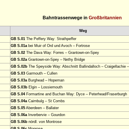
Bahntrassenwege in
Großbritannien
Weg
GB S.01
The Peffery Way: Strathpeffer
GB S.01a
bei Muir of Ord und Avoch – Fortrose
GB S.02
The Dava Way: Forres – Grantown-on-Spey
GB S.02a
Grantown-on-Spey – Nethy Bridge
GB S.02b
The Speyside Way: Abschnitt Ballindalloch – Craigellachie 
GB S.03
Garmouth – Cullen
GB S.03a
Burghead – Hopeman
GB S.03b
Elgin – Lossiemouth
GB S.04
Formartine and Buchan Way: Dyce – Peterhead/Fraserburgh
GB S.04a
Cairnbulg – St Combs
GB S.05
Aberdeen – Ballater
GB S.06a
Inverbervie – Gourdon
GB S.06b
nördl. von Montrose
GB S.06c
Monrose