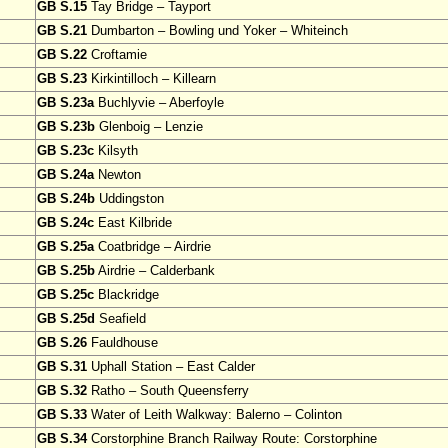
GB S.15
Tay Bridge – Tayport
GB S.21
Dumbarton – Bowling und Yoker – Whiteinch
GB S.22
Croftamie
GB S.23
Kirkintilloch – Killearn
GB S.23a
Buchlyvie – Aberfoyle
GB S.23b
Glenboig – Lenzie
GB S.23c
Kilsyth
GB S.24a
Newton
GB S.24b
Uddingston
GB S.24c
East Kilbride
GB S.25a
Coatbridge – Airdrie
GB S.25b
Airdrie – Calderbank
GB S.25c
Blackridge
GB S.25d
Seafield
GB S.26
Fauldhouse
GB S.31
Uphall Station – East Calder
GB S.32
Ratho – South Queensferry
GB S.33
Water of Leith Walkway: Balerno – Colinton
GB S.34
Corstorphine Branch Railway Route: Corstorphine