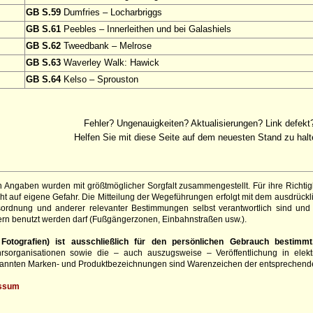
GB S.59
Dumfries – Locharbriggs
GB S.61
Peebles – Innerleithen und bei Galashiels
GB S.62
Tweedbank – Melrose
GB S.63
Waverley Walk: Hawick
GB S.64
Kelso – Sprouston
Fehler? Ungenauigkeiten? Aktualisierungen? Link defekt
Helfen Sie mit diese Seite auf dem neuesten Stand zu halt
 Angaben wurden mit größtmöglicher Sorgfalt zusammengestellt. Für ihre Richt
t auf eigene Gefahr. Die Mitteilung der Wegeführungen erfolgt mit dem ausdrück
sordnung und anderer relevanter Bestimmungen selbst verantwortlich sind und 
rn benutzt werden darf (Fußgängerzonen, Einbahnstraßen usw.).
otografien) ist ausschließlich für den persönlichen Gebrauch bestimmt
hrsorganisationen sowie die – auch auszugsweise – Veröffentlichung in elekt
genannten Marken- und Produktbezeichnungen sind Warenzeichen der entsprechend
ssum