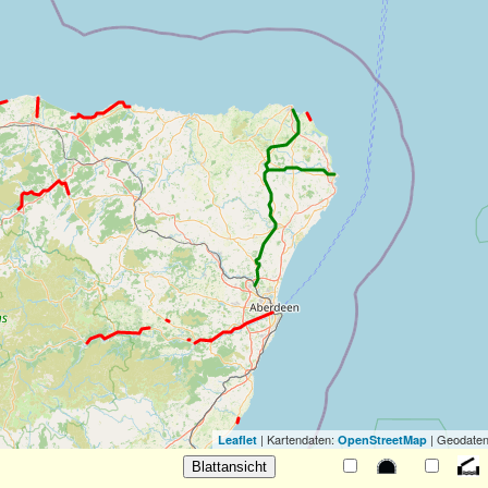
| Kartendaten:
| Geodaten
Leaflet
OpenStreetMap