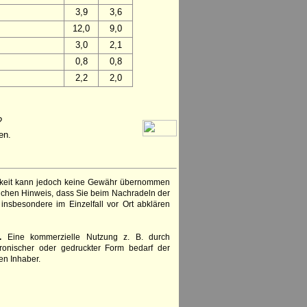
3,9
3,6
12,0
9,0
3,0
2,1
0,8
0,8
2,2
2,0
?
en.
igkeit kann jedoch keine Gewähr übernommen
lichen Hinweis, dass Sie beim Nachradeln der
insbesondere im Einzelfall vor Ort abklären
.
Eine kommerzielle Nutzung z. B. durch
ronischer oder gedruckter Form bedarf der
en Inhaber.