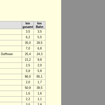
km
km
gesamt
Bahn
3,5
3,5
6,2
5,5
35,0
29,5
7,0
6,8
– Dufftown
25,4
24,3
21,2
9,8
2,5
2,0
5,8
5,8
86,0
85,1
2,0
1,7
50,9
38,5
1,6
1,6
2,2
1,1
3,0
2,8