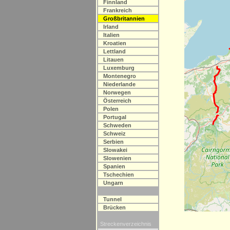
Finnland
Frankreich
Großbritannien
Irland
Italien
Kroatien
Lettland
Litauen
Luxemburg
Montenegro
Niederlande
Norwegen
Österreich
Polen
Portugal
Schweden
Schweiz
Serbien
Slowakei
Slowenien
Spanien
Tschechien
Ungarn
Tunnel
Brücken
Streckenverzeichnis