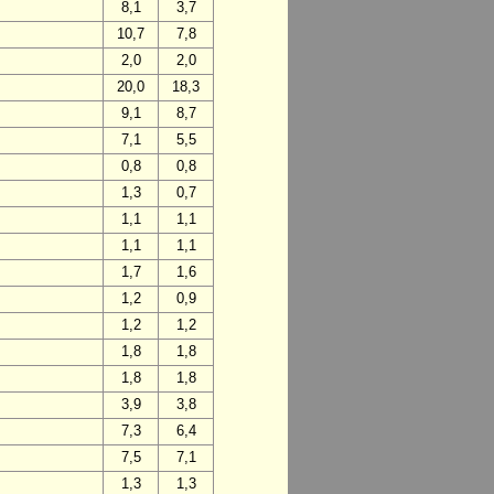
8,1
3,7
10,7
7,8
2,0
2,0
20,0
18,3
9,1
8,7
7,1
5,5
0,8
0,8
1,3
0,7
1,1
1,1
1,1
1,1
1,7
1,6
1,2
0,9
1,2
1,2
1,8
1,8
1,8
1,8
3,9
3,8
7,3
6,4
7,5
7,1
1,3
1,3