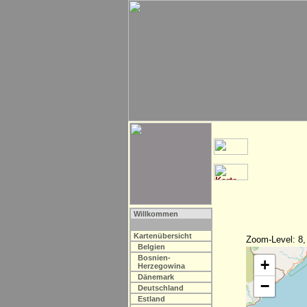
Willkommen
Kartenübersicht
Zoom-Level: 8,
Belgien
Bosnien-
+
Herzegowina
Dänemark
−
Deutschland
Estland