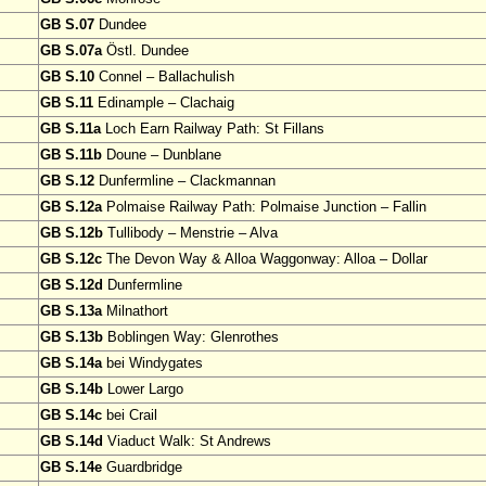
GB S.07
Dundee
GB S.07a
Östl. Dundee
GB S.10
Connel – Ballachulish
GB S.11
Edinample – Clachaig
GB S.11a
Loch Earn Railway Path: St Fillans
GB S.11b
Doune – Dunblane
GB S.12
Dunfermline – Clackmannan
GB S.12a
Polmaise Railway Path: Polmaise Junction – Fallin
GB S.12b
Tullibody – Menstrie – Alva
GB S.12c
The Devon Way & Alloa Waggonway: Alloa – Dollar
GB S.12d
Dunfermline
GB S.13a
Milnathort
GB S.13b
Boblingen Way: Glenrothes
GB S.14a
bei Windygates
GB S.14b
Lower Largo
GB S.14c
bei Crail
GB S.14d
Viaduct Walk: St Andrews
GB S.14e
Guardbridge