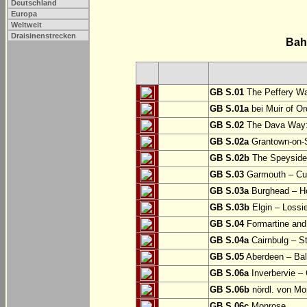
Deutschland
Europa
Weltweit
Draisinenstrecken
Bah
GB S.01
The Peffery Wa
GB S.01a
bei Muir of Or
GB S.02
The Dava Way:
GB S.02a
Grantown-on-S
GB S.02b
The Speyside W
GB S.03
Garmouth – Cu
GB S.03a
Burghead – 
GB S.03b
Elgin – Lossi
GB S.04
Formartine and
GB S.04a
Cairnbulg – 
GB S.05
Aberdeen – Bal
GB S.06a
Inverbervie –
GB S.06b
nördl. von Mo
GB S.06c
Monrose