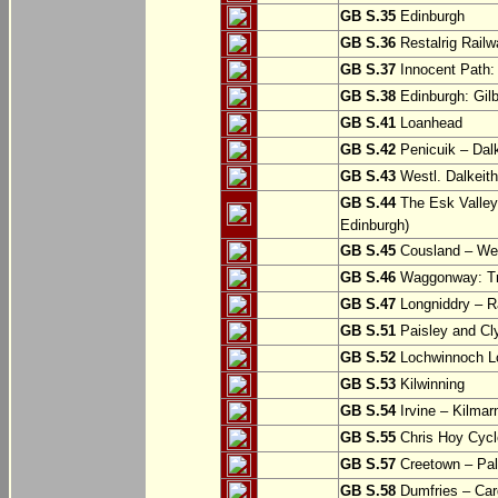
GB S.35
Edinburgh
GB S.36
Restalrig Railw
GB S.37
Innocent Path: 
GB S.38
Edinburgh: Gilb
GB S.41
Loanhead
GB S.42
Penicuik – Dalk
GB S.43
Westl. Dalkeith
GB S.44
The Esk Valley 
Edinburgh)
GB S.45
Cousland – Wes
GB S.46
Waggonway: Tra
GB S.47
Longniddry – R
GB S.51
Paisley and Cl
GB S.52
Lochwinnoch Loo
GB S.53
Kilwinning
GB S.54
Irvine – Kilmar
GB S.55
Chris Hoy Cycl
GB S.57
Creetown – Pal
GB S.58
Dumfries – Car