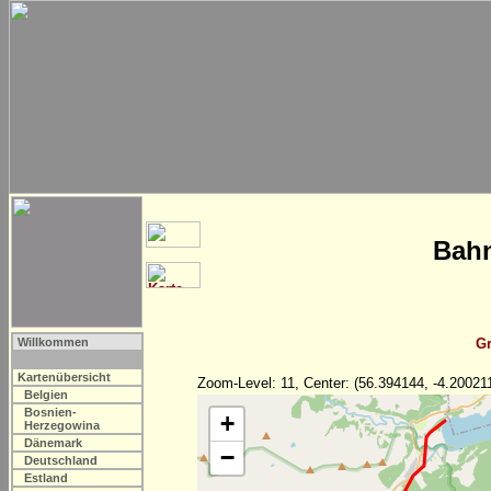
Bahn
Willkommen
Gr
Kartenübersicht
Zoom-Level: 11, Center: (56.394144, -4.20021
Belgien
Bosnien-
+
Herzegowina
Dänemark
−
Deutschland
Estland