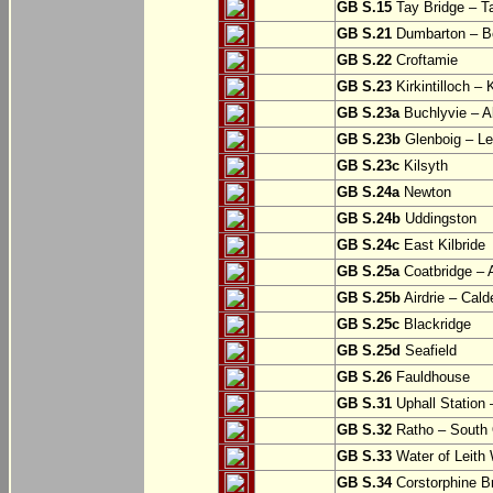
GB S.15
Tay Bridge – T
GB S.21
Dumbarton – Bo
GB S.22
Croftamie
GB S.23
Kirkintilloch – K
GB S.23a
Buchlyvie – A
GB S.23b
Glenboig – Le
GB S.23c
Kilsyth
GB S.24a
Newton
GB S.24b
Uddingston
GB S.24c
East Kilbride
GB S.25a
Coatbridge – A
GB S.25b
Airdrie – Cald
GB S.25c
Blackridge
GB S.25d
Seafield
GB S.26
Fauldhouse
GB S.31
Uphall Station 
GB S.32
Ratho – South 
GB S.33
Water of Leith 
GB S.34
Corstorphine B