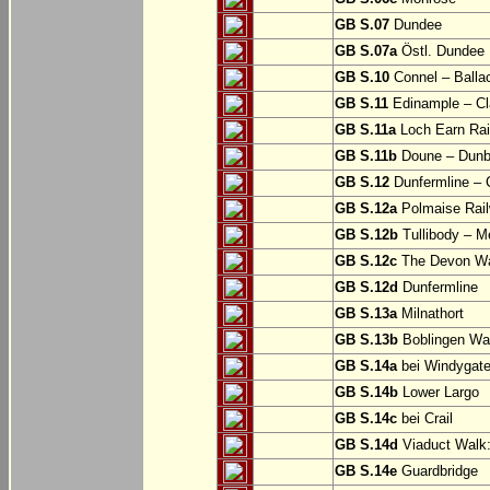
GB S.07
Dundee
GB S.07a
Östl. Dundee
GB S.10
Connel – Balla
GB S.11
Edinample – Cl
GB S.11a
Loch Earn Rail
GB S.11b
Doune – Dunb
GB S.12
Dunfermline –
GB S.12a
Polmaise Rail
GB S.12b
Tullibody – Me
GB S.12c
The Devon Way
GB S.12d
Dunfermline
GB S.13a
Milnathort
GB S.13b
Boblingen Wa
GB S.14a
bei Windygat
GB S.14b
Lower Largo
GB S.14c
bei Crail
GB S.14d
Viaduct Walk:
GB S.14e
Guardbridge