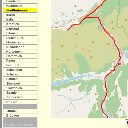
Finnland
Frankreich
Großbritannien
Irland
Italien
Kroatien
Lettland
Litauen
Luxemburg
Montenegro
Niederlande
Norwegen
Österreich
Polen
Portugal
Schweden
Schweiz
Serbien
Slowakei
Slowenien
Spanien
Tschechien
Ungarn
Tunnel
Brücken
Streckenverzeichnis