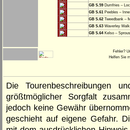
GB S.59
Dumfries – Loc
GB S.61
Peebles – Inner
GB S.62
Tweedbank – M
GB S.63
Waverley Walk
GB S.64
Kelso – Sprous
Fehler? U
Helfen Sie m
Die Tourenbeschreibungen un
größtmöglicher Sorgfalt zusamm
jedoch keine Gewähr übernomme
geschieht auf eigene Gefahr. Di
mit dem ausdrücklichen Hinweis,