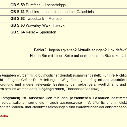
GB S.59
Dumfries – Locharbriggs
GB S.61
Peebles – Innerleithen und bei Galashiels
GB S.62
Tweedbank – Melrose
GB S.63
Waverley Walk: Hawick
GB S.64
Kelso – Sprouston
Fehler? Ungenauigkeiten? Aktualisierungen? Link defekt
Helfen Sie mit diese Seite auf dem neuesten Stand zu halt
 Angaben wurden mit größtmöglicher Sorgfalt zusammengestellt. Für ihre Richt
t auf eigene Gefahr. Die Mitteilung der Wegeführungen erfolgt mit dem ausdrück
sordnung und anderer relevanter Bestimmungen selbst verantwortlich sind und 
rn benutzt werden darf (Fußgängerzonen, Einbahnstraßen usw.).
otografien) ist ausschließlich für den persönlichen Gebrauch bestimmt
hrsorganisationen sowie die – auch auszugsweise – Veröffentlichung in elekt
genannten Marken- und Produktbezeichnungen sind Warenzeichen der entsprechend
ssum