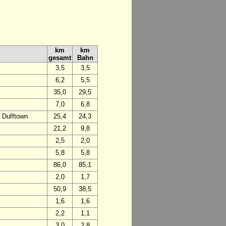
km
km
gesamt
Bahn
3,5
3,5
6,2
5,5
35,0
29,5
7,0
6,8
– Dufftown
25,4
24,3
21,2
9,8
2,5
2,0
5,8
5,8
86,0
85,1
2,0
1,7
50,9
38,5
1,6
1,6
2,2
1,1
3,0
2,8