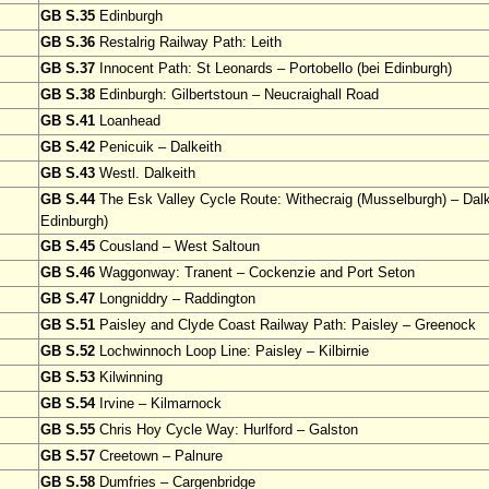
GB S.35
Edinburgh
GB S.36
Restalrig Railway Path: Leith
GB S.37
Innocent Path: St Leonards – Portobello (bei Edinburgh)
GB S.38
Edinburgh: Gilbertstoun – Neucraighall Road
GB S.41
Loanhead
GB S.42
Penicuik – Dalkeith
GB S.43
Westl. Dalkeith
GB S.44
The Esk Valley Cycle Route: Withecraig (Musselburgh) – Dalke
Edinburgh)
GB S.45
Cousland – West Saltoun
GB S.46
Waggonway: Tranent – Cockenzie and Port Seton
GB S.47
Longniddry – Raddington
GB S.51
Paisley and Clyde Coast Railway Path: Paisley – Greenock
GB S.52
Lochwinnoch Loop Line: Paisley – Kilbirnie
GB S.53
Kilwinning
GB S.54
Irvine – Kilmarnock
GB S.55
Chris Hoy Cycle Way: Hurlford – Galston
GB S.57
Creetown – Palnure
GB S.58
Dumfries – Cargenbridge