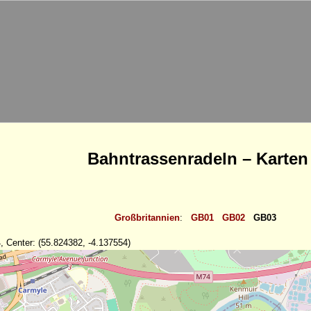
Bahntrassenradeln – Karten
Großbritannien
:
GB01
GB02
GB03
, Center: (55.824382, -4.137554)