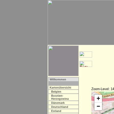
Willkommen
Kartenübersicht
Zoom-Level: 14
Belgien
Bosnien-
+
Herzegowina
Dänemark
−
Deutschland
Estland