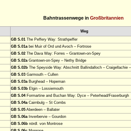
Bahntrassenwege in
Großbritannien
Weg
GB S.01
The Peffery Way: Strathpeffer
GB S.01a
bei Muir of Ord und Avoch – Fortrose
GB S.02
The Dava Way: Forres – Grantown-on-Spey
GB S.02a
Grantown-on-Spey – Nethy Bridge
GB S.02b
The Speyside Way: Abschnitt Ballindalloch – Craigellachie 
GB S.03
Garmouth – Cullen
GB S.03a
Burghead – Hopeman
GB S.03b
Elgin – Lossiemouth
GB S.04
Formartine and Buchan Way: Dyce – Peterhead/Fraserburgh
GB S.04a
Cairnbulg – St Combs
GB S.05
Aberdeen – Ballater
GB S.06a
Inverbervie – Gourdon
GB S.06b
nördl. von Montrose
GB S.06c
Monrose