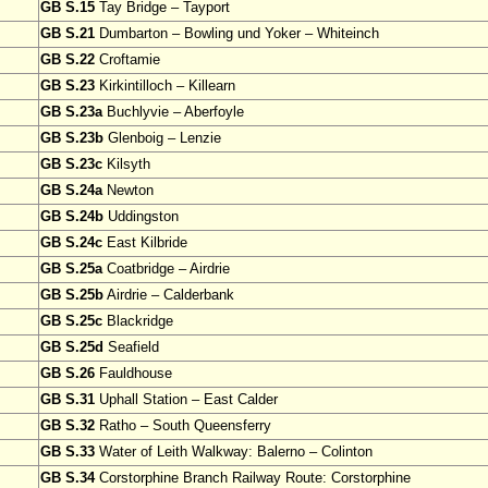
GB S.15
Tay Bridge – Tayport
GB S.21
Dumbarton – Bowling und Yoker – Whiteinch
GB S.22
Croftamie
GB S.23
Kirkintilloch – Killearn
GB S.23a
Buchlyvie – Aberfoyle
GB S.23b
Glenboig – Lenzie
GB S.23c
Kilsyth
GB S.24a
Newton
GB S.24b
Uddingston
GB S.24c
East Kilbride
GB S.25a
Coatbridge – Airdrie
GB S.25b
Airdrie – Calderbank
GB S.25c
Blackridge
GB S.25d
Seafield
GB S.26
Fauldhouse
GB S.31
Uphall Station – East Calder
GB S.32
Ratho – South Queensferry
GB S.33
Water of Leith Walkway: Balerno – Colinton
GB S.34
Corstorphine Branch Railway Route: Corstorphine