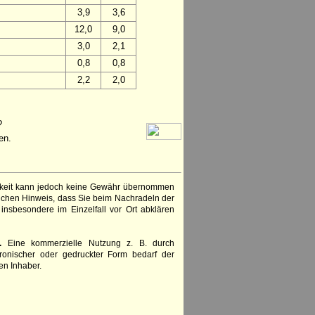
3,9
3,6
12,0
9,0
3,0
2,1
0,8
0,8
2,2
2,0
?
en.
igkeit kann jedoch keine Gewähr übernommen
lichen Hinweis, dass Sie beim Nachradeln der
insbesondere im Einzelfall vor Ort abklären
.
Eine kommerzielle Nutzung z. B. durch
ronischer oder gedruckter Form bedarf der
en Inhaber.