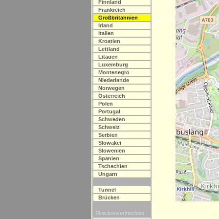
Finnland
Frankreich
Großbritannien
Irland
Italien
Kroatien
Lettland
Litauen
Luxemburg
Montenegro
Niederlande
Norwegen
Österreich
Polen
Portugal
Schweden
Schweiz
Serbien
Slowakei
Slowenien
Spanien
Tschechien
Ungarn
Tunnel
Brücken
Streckenverzeichnis