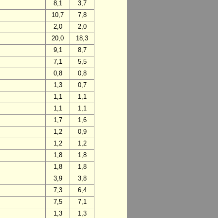
8,1
3,7
10,7
7,8
2,0
2,0
20,0
18,3
9,1
8,7
7,1
5,5
0,8
0,8
1,3
0,7
1,1
1,1
1,1
1,1
1,7
1,6
1,2
0,9
1,2
1,2
1,8
1,8
1,8
1,8
3,9
3,8
7,3
6,4
7,5
7,1
1,3
1,3