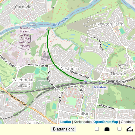
| Kartendaten:
| Geodaten
Leaflet
OpenStreetMap