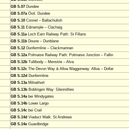
GB S.07
Dundee
GB S.07a
Östl. Dundee
GB S.10
Connel – Ballachulish
GB S.11
Edinample – Clachaig
GB S.11a
Loch Earn Railway Path: St Fillans
GB S.11b
Doune – Dunblane
GB S.12
Dunfermline – Clackmannan
GB S.12a
Polmaise Railway Path: Polmaise Junction – Fallin
GB S.12b
Tullibody – Menstrie – Alva
GB S.12c
The Devon Way & Alloa Waggonway: Alloa – Dollar
GB S.12d
Dunfermline
GB S.13a
Milnathort
GB S.13b
Boblingen Way: Glenrothes
GB S.14a
bei Windygates
GB S.14b
Lower Largo
GB S.14c
bei Crail
GB S.14d
Viaduct Walk: St Andrews
GB S.14e
Guardbridge