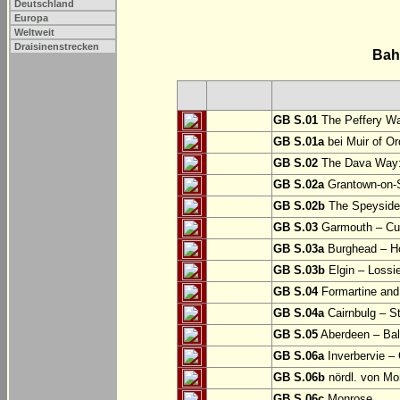
Deutschland
Europa
Weltweit
Draisinenstrecken
Bah
GB S.01
The Peffery Wa
GB S.01a
bei Muir of Or
GB S.02
The Dava Way:
GB S.02a
Grantown-on-S
GB S.02b
The Speyside W
GB S.03
Garmouth – Cu
GB S.03a
Burghead – 
GB S.03b
Elgin – Lossi
GB S.04
Formartine and
GB S.04a
Cairnbulg – 
GB S.05
Aberdeen – Bal
GB S.06a
Inverbervie –
GB S.06b
nördl. von Mo
GB S.06c
Monrose