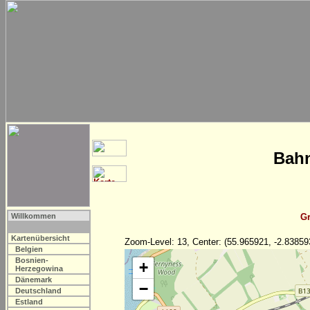
Bahn
Willkommen
Gr
Kartenübersicht
Zoom-Level: 13, Center: (55.965921, -2.83859
Belgien
Bosnien-
+
Herzegowina
Dänemark
−
Deutschland
Estland