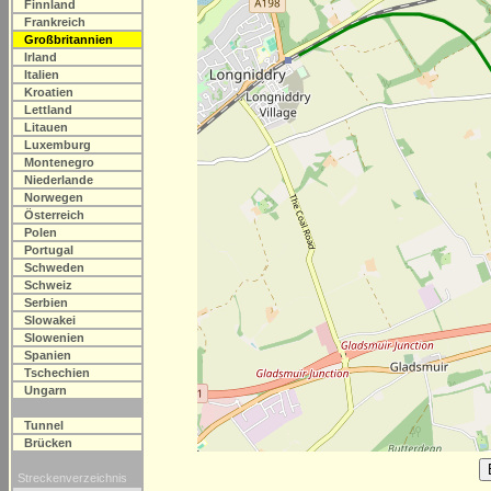
Finnland
Frankreich
Großbritannien
Irland
Italien
Kroatien
Lettland
Litauen
Luxemburg
Montenegro
Niederlande
Norwegen
Österreich
Polen
Portugal
Schweden
Schweiz
Serbien
Slowakei
Slowenien
Spanien
Tschechien
Ungarn
Tunnel
Brücken
Streckenverzeichnis