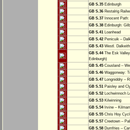
GB S.35
Edinburgh
GB S.36
Restalrig Railw
GB S.37
Innocent Path: 
GB S.38
Edinburgh: Gilb
GB S.41
Loanhead
GB S.42
Penicuik – Dalk
GB S.43
Westl. Dalkeith
GB S.44
The Esk Valley 
Edinburgh)
GB S.45
Cousland – Wes
GB S.46
Waggonway: Tra
GB S.47
Longniddry – R
GB S.51
Paisley and Cl
GB S.52
Lochwinnoch Loo
GB S.53
Kilwinning
GB S.54
Irvine – Kilmar
GB S.55
Chris Hoy Cycl
GB S.57
Creetown – Pal
GB S.58
Dumfries – Car