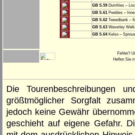
GB S.59
Dumfries – Loc
GB S.61
Peebles – Inner
GB S.62
Tweedbank – M
GB S.63
Waverley Walk
GB S.64
Kelso – Sprous
Fehler? U
Helfen Sie m
Die Tourenbeschreibungen un
größtmöglicher Sorgfalt zusamm
jedoch keine Gewähr übernomme
geschieht auf eigene Gefahr. Di
mit dem ausdrücklichen Hinweis,