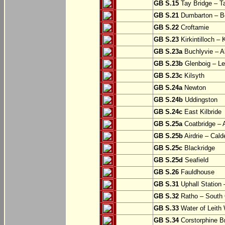
GB S.15
Tay Bridge – T
GB S.21
Dumbarton – Bo
GB S.22
Croftamie
GB S.23
Kirkintilloch – K
GB S.23a
Buchlyvie – A
GB S.23b
Glenboig – Le
GB S.23c
Kilsyth
GB S.24a
Newton
GB S.24b
Uddingston
GB S.24c
East Kilbride
GB S.25a
Coatbridge – A
GB S.25b
Airdrie – Cald
GB S.25c
Blackridge
GB S.25d
Seafield
GB S.26
Fauldhouse
GB S.31
Uphall Station 
GB S.32
Ratho – South 
GB S.33
Water of Leith 
GB S.34
Corstorphine B