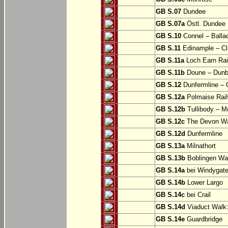
GB S.07
Dundee
GB S.07a
Östl. Dundee
GB S.10
Connel – Balla
GB S.11
Edinample – Cl
GB S.11a
Loch Earn Rail
GB S.11b
Doune – Dunb
GB S.12
Dunfermline –
GB S.12a
Polmaise Rail
GB S.12b
Tullibody – Me
GB S.12c
The Devon Way
GB S.12d
Dunfermline
GB S.13a
Milnathort
GB S.13b
Boblingen Wa
GB S.14a
bei Windygat
GB S.14b
Lower Largo
GB S.14c
bei Crail
GB S.14d
Viaduct Walk:
GB S.14e
Guardbridge