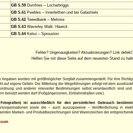
GB S.59
Dumfries – Locharbriggs
GB S.61
Peebles – Innerleithen und bei Galashiels
GB S.62
Tweedbank – Melrose
GB S.63
Waverley Walk: Hawick
GB S.64
Kelso – Sprouston
Fehler? Ungenauigkeiten? Aktualisierungen? Link defekt
Helfen Sie mit diese Seite auf dem neuesten Stand zu halt
 Angaben wurden mit größtmöglicher Sorgfalt zusammengestellt. Für ihre Richt
t auf eigene Gefahr. Die Mitteilung der Wegeführungen erfolgt mit dem ausdrück
sordnung und anderer relevanter Bestimmungen selbst verantwortlich sind und 
rn benutzt werden darf (Fußgängerzonen, Einbahnstraßen usw.).
otografien) ist ausschließlich für den persönlichen Gebrauch bestimmt
hrsorganisationen sowie die – auch auszugsweise – Veröffentlichung in elekt
genannten Marken- und Produktbezeichnungen sind Warenzeichen der entsprechend
ssum