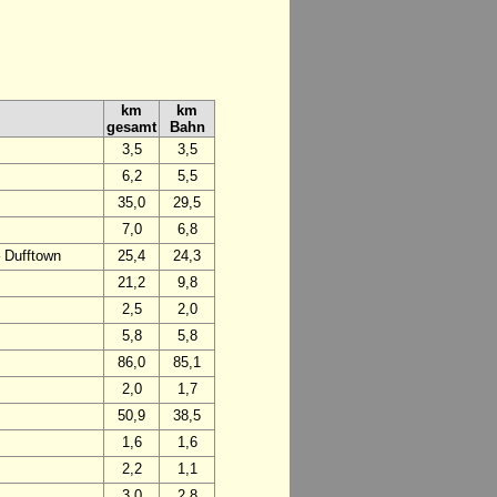
km
km
gesamt
Bahn
3,5
3,5
6,2
5,5
35,0
29,5
7,0
6,8
– Dufftown
25,4
24,3
21,2
9,8
2,5
2,0
5,8
5,8
86,0
85,1
2,0
1,7
50,9
38,5
1,6
1,6
2,2
1,1
3,0
2,8