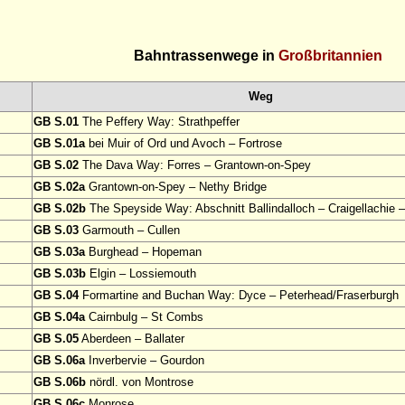
Bahntrassenwege in
Großbritannien
Weg
GB S.01
The Peffery Way: Strathpeffer
GB S.01a
bei Muir of Ord und Avoch – Fortrose
GB S.02
The Dava Way: Forres – Grantown-on-Spey
GB S.02a
Grantown-on-Spey – Nethy Bridge
GB S.02b
The Speyside Way: Abschnitt Ballindalloch – Craigellachie 
GB S.03
Garmouth – Cullen
GB S.03a
Burghead – Hopeman
GB S.03b
Elgin – Lossiemouth
GB S.04
Formartine and Buchan Way: Dyce – Peterhead/Fraserburgh
GB S.04a
Cairnbulg – St Combs
GB S.05
Aberdeen – Ballater
GB S.06a
Inverbervie – Gourdon
GB S.06b
nördl. von Montrose
GB S.06c
Monrose