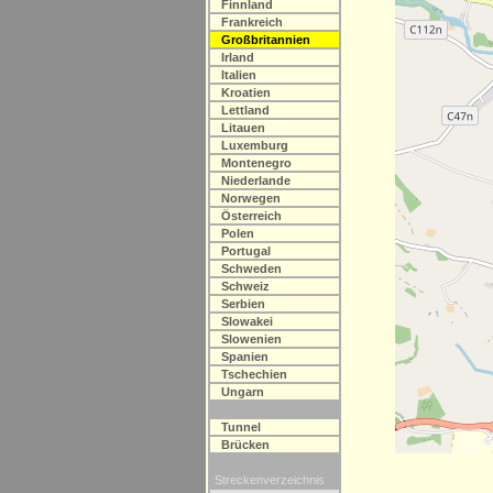
Finnland
Frankreich
Großbritannien
Irland
Italien
Kroatien
Lettland
Litauen
Luxemburg
Montenegro
Niederlande
Norwegen
Österreich
Polen
Portugal
Schweden
Schweiz
Serbien
Slowakei
Slowenien
Spanien
Tschechien
Ungarn
Tunnel
Brücken
Streckenverzeichnis