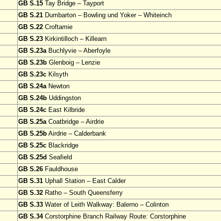
GB S.15
Tay Bridge – Tayport
GB S.21
Dumbarton – Bowling und Yoker – Whiteinch
GB S.22
Croftamie
GB S.23
Kirkintilloch – Killearn
GB S.23a
Buchlyvie – Aberfoyle
GB S.23b
Glenboig – Lenzie
GB S.23c
Kilsyth
GB S.24a
Newton
GB S.24b
Uddingston
GB S.24c
East Kilbride
GB S.25a
Coatbridge – Airdrie
GB S.25b
Airdrie – Calderbank
GB S.25c
Blackridge
GB S.25d
Seafield
GB S.26
Fauldhouse
GB S.31
Uphall Station – East Calder
GB S.32
Ratho – South Queensferry
GB S.33
Water of Leith Walkway: Balerno – Colinton
GB S.34
Corstorphine Branch Railway Route: Corstorphine