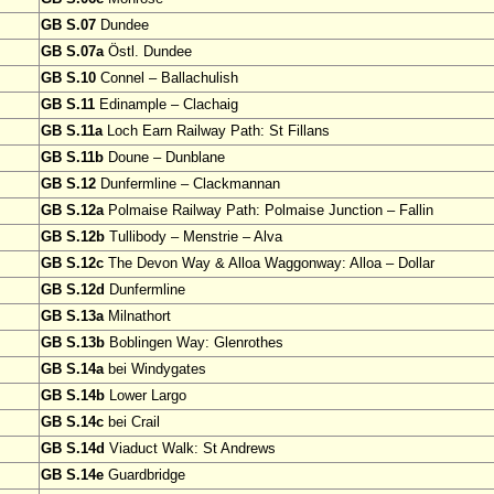
GB S.07
Dundee
GB S.07a
Östl. Dundee
GB S.10
Connel – Ballachulish
GB S.11
Edinample – Clachaig
GB S.11a
Loch Earn Railway Path: St Fillans
GB S.11b
Doune – Dunblane
GB S.12
Dunfermline – Clackmannan
GB S.12a
Polmaise Railway Path: Polmaise Junction – Fallin
GB S.12b
Tullibody – Menstrie – Alva
GB S.12c
The Devon Way & Alloa Waggonway: Alloa – Dollar
GB S.12d
Dunfermline
GB S.13a
Milnathort
GB S.13b
Boblingen Way: Glenrothes
GB S.14a
bei Windygates
GB S.14b
Lower Largo
GB S.14c
bei Crail
GB S.14d
Viaduct Walk: St Andrews
GB S.14e
Guardbridge