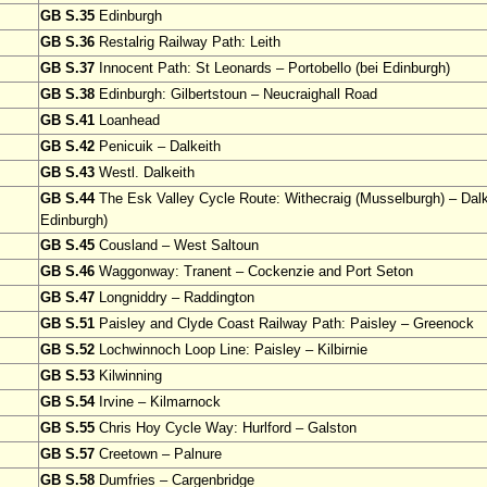
GB S.35
Edinburgh
GB S.36
Restalrig Railway Path: Leith
GB S.37
Innocent Path: St Leonards – Portobello (bei Edinburgh)
GB S.38
Edinburgh: Gilbertstoun – Neucraighall Road
GB S.41
Loanhead
GB S.42
Penicuik – Dalkeith
GB S.43
Westl. Dalkeith
GB S.44
The Esk Valley Cycle Route: Withecraig (Musselburgh) – Dalke
Edinburgh)
GB S.45
Cousland – West Saltoun
GB S.46
Waggonway: Tranent – Cockenzie and Port Seton
GB S.47
Longniddry – Raddington
GB S.51
Paisley and Clyde Coast Railway Path: Paisley – Greenock
GB S.52
Lochwinnoch Loop Line: Paisley – Kilbirnie
GB S.53
Kilwinning
GB S.54
Irvine – Kilmarnock
GB S.55
Chris Hoy Cycle Way: Hurlford – Galston
GB S.57
Creetown – Palnure
GB S.58
Dumfries – Cargenbridge