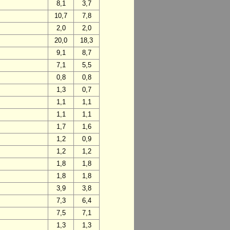
8,1
3,7
10,7
7,8
2,0
2,0
20,0
18,3
9,1
8,7
7,1
5,5
0,8
0,8
1,3
0,7
1,1
1,1
1,1
1,1
1,7
1,6
1,2
0,9
1,2
1,2
1,8
1,8
1,8
1,8
3,9
3,8
7,3
6,4
7,5
7,1
1,3
1,3