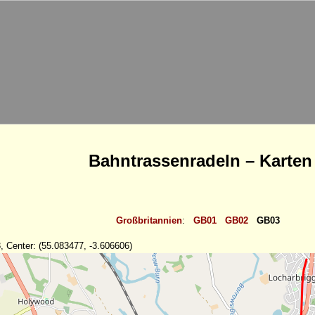
Bahntrassenradeln – Karten
Großbritannien
:
GB01
GB02
GB03
, Center: (55.083477, -3.606606)