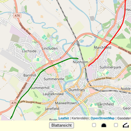
| Kartendaten:
| Geodaten
Leaflet
OpenStreetMap