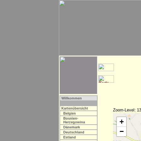
Willkommen
Kartenübersicht
Zoom-Level: 13
Belgien
Bosnien-
+
Herzegowina
Dänemark
−
Deutschland
Estland