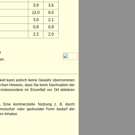
3,9
3,6
12,0
9,0
3,0
2,1
0,8
0,8
2,2
2,0
?
en.
igkeit kann jedoch keine Gewähr übernommen
lichen Hinweis, dass Sie beim Nachradeln der
insbesondere im Einzelfall vor Ort abklären
.
Eine kommerzielle Nutzung z. B. durch
ronischer oder gedruckter Form bedarf der
en Inhaber.