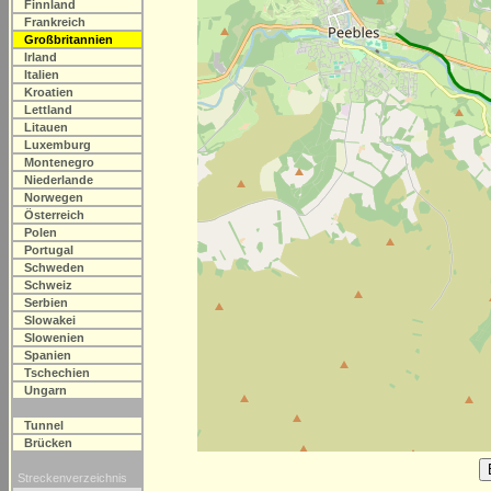
Finnland
Frankreich
Großbritannien
Irland
Italien
Kroatien
Lettland
Litauen
Luxemburg
Montenegro
Niederlande
Norwegen
Österreich
Polen
Portugal
Schweden
Schweiz
Serbien
Slowakei
Slowenien
Spanien
Tschechien
Ungarn
Tunnel
Brücken
Streckenverzeichnis