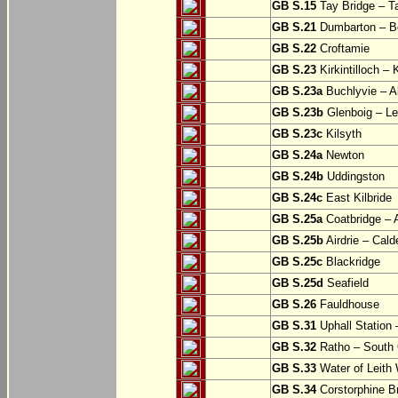
GB S.15
Tay Bridge – T
GB S.21
Dumbarton – Bo
GB S.22
Croftamie
GB S.23
Kirkintilloch – K
GB S.23a
Buchlyvie – A
GB S.23b
Glenboig – Le
GB S.23c
Kilsyth
GB S.24a
Newton
GB S.24b
Uddingston
GB S.24c
East Kilbride
GB S.25a
Coatbridge – A
GB S.25b
Airdrie – Cald
GB S.25c
Blackridge
GB S.25d
Seafield
GB S.26
Fauldhouse
GB S.31
Uphall Station 
GB S.32
Ratho – South 
GB S.33
Water of Leith 
GB S.34
Corstorphine B