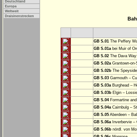
Deutschland
Europa
Weltweit
Draisinenstrecken
Bah
GB S.01
The Peffery Wa
GB S.01a
bei Muir of Or
GB S.02
The Dava Way:
GB S.02a
Grantown-on-S
GB S.02b
The Speyside W
GB S.03
Garmouth – Cu
GB S.03a
Burghead – 
GB S.03b
Elgin – Lossi
GB S.04
Formartine and
GB S.04a
Cairnbulg – 
GB S.05
Aberdeen – Bal
GB S.06a
Inverbervie –
GB S.06b
nördl. von Mo
GB S.06c
Monrose