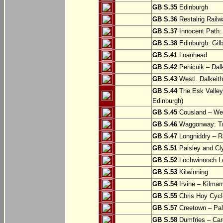
GB S.35
Edinburgh
GB S.36
Restalrig Railw
GB S.37
Innocent Path: 
GB S.38
Edinburgh: Gilb
GB S.41
Loanhead
GB S.42
Penicuik – Dalk
GB S.43
Westl. Dalkeith
GB S.44
The Esk Valley 
Edinburgh)
GB S.45
Cousland – Wes
GB S.46
Waggonway: Tra
GB S.47
Longniddry – R
GB S.51
Paisley and Cl
GB S.52
Lochwinnoch Loo
GB S.53
Kilwinning
GB S.54
Irvine – Kilmar
GB S.55
Chris Hoy Cycl
GB S.57
Creetown – Pal
GB S.58
Dumfries – Car