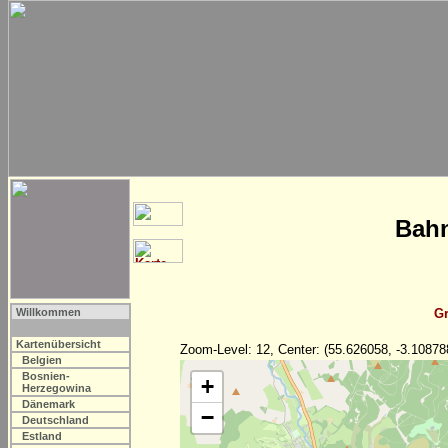
Bahn
Willkommen
Gr
Kartenübersicht
Zoom-Level: 12, Center: (55.626058, -3.10878
Belgien
Bosnien-
+
Herzegowina
Dänemark
−
Deutschland
Estland