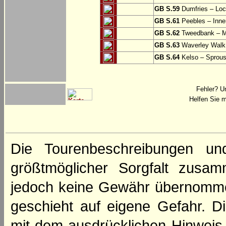
GB S.59
Dumfries – Loc
GB S.61
Peebles – Inner
GB S.62
Tweedbank – M
GB S.63
Waverley Walk
GB S.64
Kelso – Sprous
Fehler? U
Helfen Sie m
Die Tourenbeschreibungen un
größtmöglicher Sorgfalt zusamm
jedoch keine Gewähr übernomme
geschieht auf eigene Gefahr. Di
mit dem ausdrücklichen Hinweis,