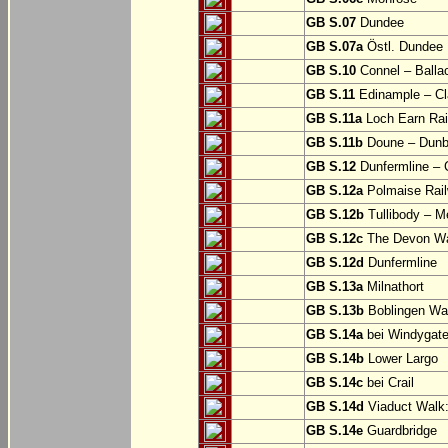
GB S.07
Dundee
GB S.07a
Östl. Dundee
GB S.10
Connel – Balla
GB S.11
Edinample – Cl
GB S.11a
Loch Earn Rail
GB S.11b
Doune – Dunb
GB S.12
Dunfermline –
GB S.12a
Polmaise Rail
GB S.12b
Tullibody – Me
GB S.12c
The Devon Way
GB S.12d
Dunfermline
GB S.13a
Milnathort
GB S.13b
Boblingen Wa
GB S.14a
bei Windygat
GB S.14b
Lower Largo
GB S.14c
bei Crail
GB S.14d
Viaduct Walk:
GB S.14e
Guardbridge