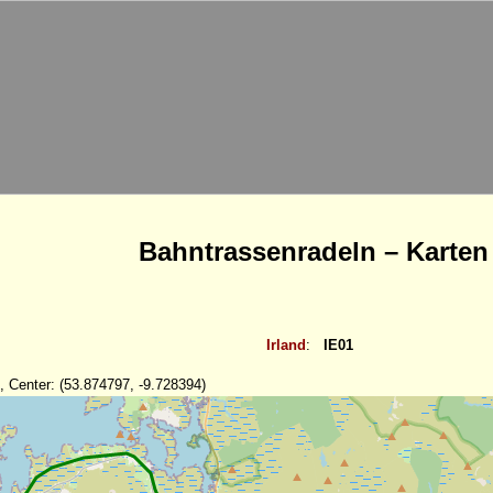
Bahntrassenradeln – Karten
Irland
:
IE01
, Center: (53.874797, -9.728394)