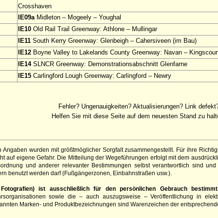
Crosshaven
IE09a
Midleton – Mogeely – Youghal
IE10
Old Rail Trail Greenway: Athlone – Mullingar
IE11
South Kerry Greenway: Glenbeigh – Cahersiveen (im Bau)
IE12
Boyne Valley to Lakelands County Greenway: Navan – Kingscour
IE14
SLNCR Greenway: Demonstrationsabschnitt Glenfarne
IE15
Carlingford Lough Greenway: Carlingford – Newry
Fehler? Ungenauigkeiten? Aktualisierungen? Link defekt
Helfen Sie mit diese Seite auf dem neuesten Stand zu halt
 Angaben wurden mit größtmöglicher Sorgfalt zusammengestellt. Für ihre Richt
t auf eigene Gefahr. Die Mitteilung der Wegeführungen erfolgt mit dem ausdrück
sordnung und anderer relevanter Bestimmungen selbst verantwortlich sind und 
rn benutzt werden darf (Fußgängerzonen, Einbahnstraßen usw.).
otografien) ist ausschließlich für den persönlichen Gebrauch bestimmt
hrsorganisationen sowie die – auch auszugsweise – Veröffentlichung in elekt
genannten Marken- und Produktbezeichnungen sind Warenzeichen der entsprechend