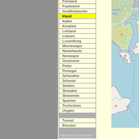
Finnland
Frankreich
Großbritannien
Irland
Italien
Kroatien
Lettland
Litauen
Luxemburg
Montenegro
Niederlande
Norwegen
Österreich
Polen
Portugal
Schweden
Schweiz
Serbien
Slowakei
Slowenien
Spanien
Tschechien
Ungarn
Tunnel
Brücken
Streckenverzeichnis