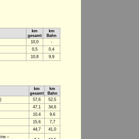
km
km
gesamt
Bahn
10,0
-
0,5
0,4
10,8
9,9
km
km
gesamt
Bahn
)
57,6
52,5
47,1
34,6
10,4
9,6
15,6
7,7
44,7
41,0
ine –