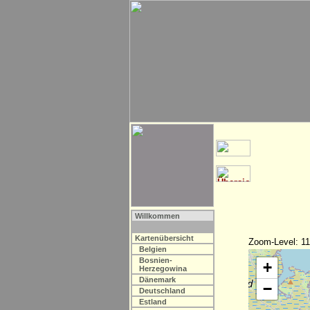
Willkommen
Kartenübersicht
Zoom-Level: 11
Belgien
Bosnien-
+
Herzegowina
Dänemark
−
Deutschland
Estland