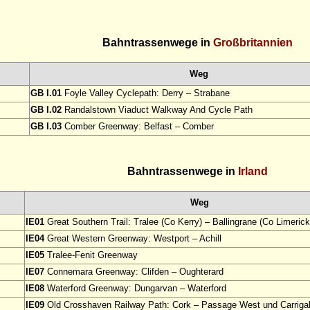
Bahntrassenwege in
Großbritannien
Weg
GB I.01
Foyle Valley Cyclepath: Derry – Strabane
GB I.02
Randalstown Viaduct Walkway And Cycle Path
GB I.03
Comber Greenway: Belfast – Comber
Bahntrassenwege in
Irland
Weg
IE01
Great Southern Trail: Tralee (Co Kerry) – Ballingrane (Co Limerick
IE04
Great Western Greenway: Westport – Achill
IE05
Tralee-Fenit Greenway
IE07
Connemara Greenway: Clifden – Oughterard
IE08
Waterford Greenway: Dungarvan – Waterford
IE09
Old Crosshaven Railway Path: Cork – Passage West und Carrigal