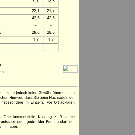
9,1
13,5
22,1
21,7
42,5
42,5
-
-
t
29,6
29,6
1,7
1,7
-
-
?
en.
igkeit kann jedoch keine Gewähr übernommen
lichen Hinweis, dass Sie beim Nachradeln der
insbesondere im Einzelfall vor Ort abklären
.
Eine kommerzielle Nutzung z. B. durch
ronischer oder gedruckter Form bedarf der
en Inhaber.