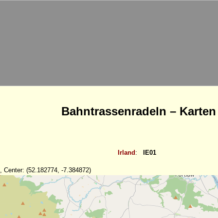
Bahntrassenradeln – Karten
Irland
:
IE01
, Center: (52.182774, -7.384872)