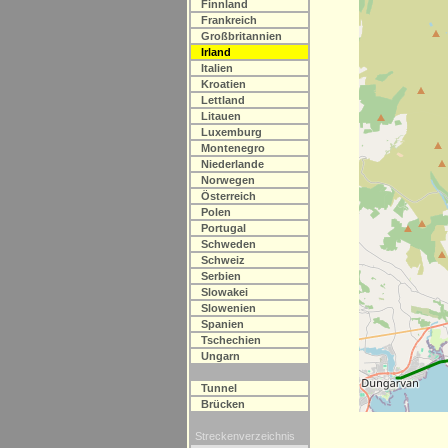
Finnland
Frankreich
Großbritannien
Irland
Italien
Kroatien
Lettland
Litauen
Luxemburg
Montenegro
Niederlande
Norwegen
Österreich
Polen
Portugal
Schweden
Schweiz
Serbien
Slowakei
Slowenien
Spanien
Tschechien
Ungarn
Tunnel
Brücken
Streckenverzeichnis