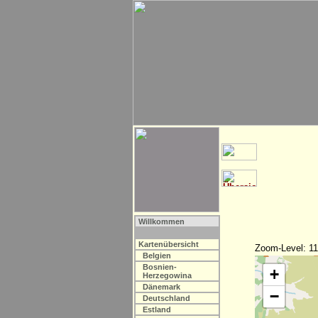
Willkommen
Kartenübersicht
Zoom-Level: 11
Belgien
Bosnien-
+
Herzegowina
Dänemark
−
Deutschland
Estland