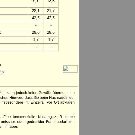
9,1
13,5
22,1
21,7
42,5
42,5
-
-
t
29,6
29,6
1,7
1,7
-
-
?
en.
igkeit kann jedoch keine Gewähr übernommen
lichen Hinweis, dass Sie beim Nachradeln der
insbesondere im Einzelfall vor Ort abklären
.
Eine kommerzielle Nutzung z. B. durch
ronischer oder gedruckter Form bedarf der
en Inhaber.