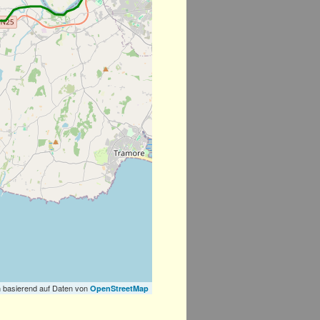
 basierend auf Daten von
OpenStreetMap