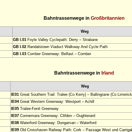
Bahntrassenwege in
Großbritannien
Weg
GB I.01
Foyle Valley Cyclepath: Derry – Strabane
GB I.02
Randalstown Viaduct Walkway And Cycle Path
GB I.03
Comber Greenway: Belfast – Comber
Bahntrassenwege in
Irland
Weg
IE01
Great Southern Trail: Tralee (Co Kerry) – Ballingrane (Co Limerick
IE04
Great Western Greenway: Westport – Achill
IE05
Tralee-Fenit Greenway
IE07
Connemara Greenway: Clifden – Oughterard
IE08
Waterford Greenway: Dungarvan – Waterford
IE09
Old Crosshaven Railway Path: Cork – Passage West und Carrigal