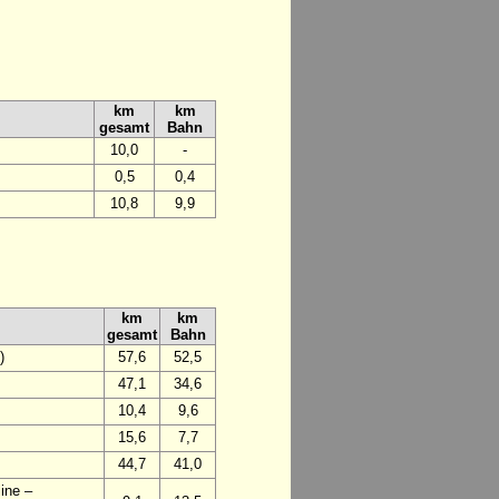
km
km
gesamt
Bahn
10,0
-
0,5
0,4
10,8
9,9
km
km
gesamt
Bahn
)
57,6
52,5
47,1
34,6
10,4
9,6
15,6
7,7
44,7
41,0
ine –