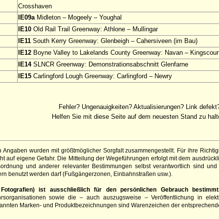
Crosshaven
IE09a
Midleton – Mogeely – Youghal
IE10
Old Rail Trail Greenway: Athlone – Mullingar
IE11
South Kerry Greenway: Glenbeigh – Cahersiveen (im Bau)
IE12
Boyne Valley to Lakelands County Greenway: Navan – Kingscour
IE14
SLNCR Greenway: Demonstrationsabschnitt Glenfarne
IE15
Carlingford Lough Greenway: Carlingford – Newry
Fehler? Ungenauigkeiten? Aktualisierungen? Link defekt
Helfen Sie mit diese Seite auf dem neuesten Stand zu halt
 Angaben wurden mit größtmöglicher Sorgfalt zusammengestellt. Für ihre Richt
t auf eigene Gefahr. Die Mitteilung der Wegeführungen erfolgt mit dem ausdrück
sordnung und anderer relevanter Bestimmungen selbst verantwortlich sind und 
rn benutzt werden darf (Fußgängerzonen, Einbahnstraßen usw.).
otografien) ist ausschließlich für den persönlichen Gebrauch bestimmt
hrsorganisationen sowie die – auch auszugsweise – Veröffentlichung in elekt
genannten Marken- und Produktbezeichnungen sind Warenzeichen der entsprechend