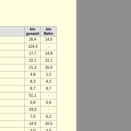
km
km
gesamt
Bahn
26,4
14,5
124,3
-
17,7
14,8
22,1
22,1
21,2
20,0
4,8
1,2
8,3
4,2
8,7
8,7
51,1
-
0,9
0,9
33,0
-
7,0
6,2
14,0
10,5
2,0
2,0