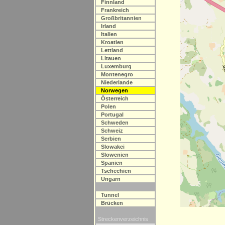
Finnland
Frankreich
Großbritannien
Irland
Italien
Kroatien
Lettland
Litauen
Luxemburg
Montenegro
Niederlande
Norwegen
Österreich
Polen
Portugal
Schweden
Schweiz
Serbien
Slowakei
Slowenien
Spanien
Tschechien
Ungarn
Tunnel
Brücken
Streckenverzeichnis