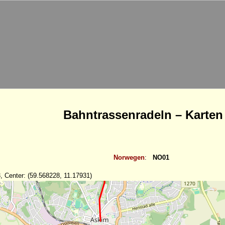
Bahntrassenradeln – Karten
Norwegen
:
NO01
, Center: (59.568228, 11.17931)