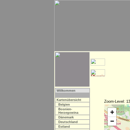
Willkommen
Kartenübersicht
Zoom-Level: 13
Belgien
Bosnien-
+
Herzegowina
Dänemark
−
Deutschland
Estland