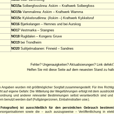
NO15a
Solbergfosslinna: Askim – Kraftwerk Solbergfoss
NO15b
Vammalinna: Askim – Kraftwerk Wamma
NO15c
Kykkelsrudlinna: (Askim –) Kraftwerk Kykkelsruf
NO16
Bjørkelangen – Hemnes und bei Aurskog
NO17
Vestmarka – Stangnes
NO18
Rugldalen – Kongens Gruve
NO19
bei Trondheim
NO20
Sulitjelmabanen: Finneid – Sandnes
Fehler? Ungenauigkeiten? Aktualisierungen? Link defekt
Helfen Sie mit diese Seite auf dem neuesten Stand zu halt
 Angaben wurden mit größtmöglicher Sorgfalt zusammengestellt. Für ihre Richt
t auf eigene Gefahr. Die Mitteilung der Wegeführungen erfolgt mit dem ausdrück
sordnung und anderer relevanter Bestimmungen selbst verantwortlich sind und 
rn benutzt werden darf (Fußgängerzonen, Einbahnstraßen usw.).
otografien) ist ausschließlich für den persönlichen Gebrauch bestimmt
hrsorganisationen sowie die – auch auszugsweise – Veröffentlichung in elekt