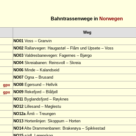
Bahntrassenwege in
Norwegen
Weg
NO01
Voss – Granvin
NO02
Rallarvegen: Haugastøl – Flåm und Upsete – Voss
NO03
Valdresbanevegen: Fagernes – Bjørgo
NO04
Skreiabanen: Reinsvoll – Skreia
NO06
Minde – Kalandseid
NO07
Ogna – Brusand
NO08
Egersund – Hellvik
gpx
NO09
Rekefjord – Blåfjell
gpx
NO11
Byglandsfjord – Røyknes
NO12
Lillesand – Møglestu
NO12a
Åmli – Treungen
NO13
Hortenlinjen: Skoppum – Horten
NO14
Alte Drammenbanen: Brakerøya – Spikkestad
NO15
südl. Lørenskog