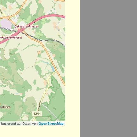
 basierend auf Daten von
OpenStreetMap