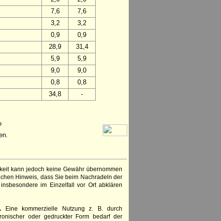
7,6
7,6
3,2
3,2
0,9
0,9
28,9
31,4
5,9
5,9
9,0
9,0
0,8
0,8
34,8
-
?
en.
igkeit kann jedoch keine Gewähr übernommen
lichen Hinweis, dass Sie beim Nachradeln der
insbesondere im Einzelfall vor Ort abklären
.
Eine kommerzielle Nutzung z. B. durch
ronischer oder gedruckter Form bedarf der