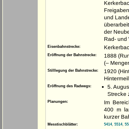
Kerkerbac
Freigaben
und Land
überarbeit
der Neube
Rad- und
Kerkerbac
Eisenbahnstrecke:
1888 (Run
Eröffnung der Bahnstrecke:
(– Menger
1920 (Hin
Stilllegung der Bahnstrecke:
Hintermei
5. August
Eröffnung des Radwegs:
Strecke
Im Berei
Planungen:
400 m la
kurzer Ba
Messtischblätter:
5414
,
5514
,
55