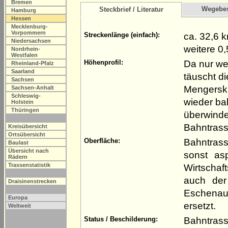
Bremen
Wegebe
Steckbrief / Literatur
Hamburg
Hessen
Mecklenburg-
Vorpommern
ca. 32,6 
Streckenlänge (einfach):
Niedersachsen
weitere 0
Nordrhein-
Westfalen
Da nur we
Höhenprofil:
Rheinland-Pfalz
Saarland
täuscht d
Sachsen
Mengerski
Sachsen-Anhalt
Schleswig-
wieder ba
Holstein
Thüringen
überwinde
Bahntrasse
Kreisübersicht
Ortsübersicht
Bahntrass
Oberfläche:
Baulast
Übersicht nach
sonst as
Rädern
Trassenstatistik
Wirtschaf
auch der
Draisinenstrecken
Eschenau
Europa
ersetzt.
Weltweit
Bahntrass
Status / Beschilderung: