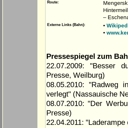
Mengerski
Route:
Hintermei
– Eschen
•
Wikiped
Externe Links (Bahn):
•
www.ke
Pressespiegel zum Bah
22.07.2009: "Besser d
Presse, Weilburg)
08.05.2010: "Radweg i
verlegt" (Nassauische N
08.07.2010: "Der Werbu
Presse)
22.04.2011: "Laderampe 