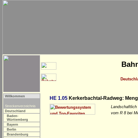
Bahn
Deutschl
Willkommen
HE 1.05
Kerkerbachtal-Radweg: Meng
Streckenverzeichnis
Landschaftlic
Deutschland
vom R 8 bei Me
Baden-
Württemberg
Bayern
Berlin
Brandenburg