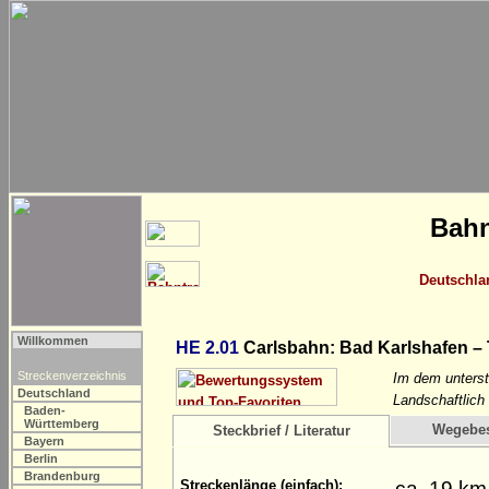
Bahn
Deutschla
Willkommen
HE 2.01
Carlsbahn: Bad Karlshafen – 
Streckenverzeichnis
Im dem unterst
Deutschland
Landschaftlich
Baden-
Württemberg
Wegebe
Steckbrief / Literatur
Bayern
Berlin
Brandenburg
ca. 19 km
Streckenlänge (einfach):