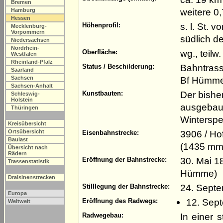
Bremen
weitere 0
Hamburg
Hessen
s. l. St.
Höhenprofil:
Mecklenburg-
Vorpommern
südlich d
Niedersachsen
Nordrhein-
wg., teilw.
Oberfläche:
Westfalen
Rheinland-Pfalz
Bahntrass
Status / Beschilderung:
Saarland
Sachsen
Bf Hümme
Sachsen-Anhalt
Der bishe
Kunstbauten:
Schleswig-
Holstein
ausgebaut
Thüringen
Winterspe
Kreisübersicht
Ortsübersicht
3906 / Ho
Eisenbahnstrecke:
Baulast
(1435 mm
Übersicht nach
Rädern
30. Mai 1
Eröffnung der Bahnstrecke:
Trassenstatistik
Hümme)
Draisinenstrecken
24. Sept
Stilllegung der Bahnstrecke:
Europa
12. Sept
Eröffnung des Radwegs:
Weltweit
In einer 
Radwegebau: