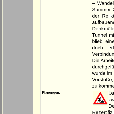
– Wandel
Sommer 2
der Relik
aufbauend
Denkmäler
Tunnel mi
blieb ei
doch er
Verbindu
Die Arbei
durchgefü
wurde im 
Vorstöße,
zu komme
Da
Planungen:
zw
De
Rezertif