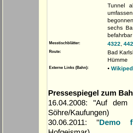
Tunnel a
umfasse
begonnen 
sechs Ba
befahrbar 
4322
,
44
Messtischblätter:
Bad Karls
Route:
Hümme
•
Wikiped
Externe Links (Bahn):
Pressespiegel zum Bah
16.04.2008: "Auf dem 
Söhre/Kaufungen)
30.06.2011: "
Demo fü
Hofgeismar)