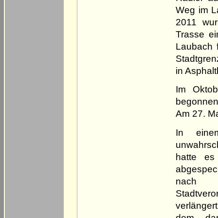
Weg im La
2011 wur
Trasse ei
Laubach f
Stadtgre
in Asphal
Im Oktob
begonnen,
Am 27. Ma
In eine
unwahrsche
hatte es
abgespeck
nach 
Stadtvero
verlänger
dem dam