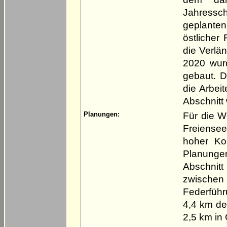
Jahressc
geplanten
östlicher 
die Verlä
2020 wur
gebaut. D
die Arbei
Abschnitt 
Für die W
Planungen:
Freiense
hoher Ko
Planunge
Abschnit
zwischen
Federfüh
4,4 km de
2,5 km in