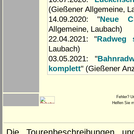
(Gießener Allgemeine, L
14.09.2020: "
Neue C
Allgemeine, Laubach)
22.04.2021: "
Radweg s
Laubach)
03.05.2021: "
Bahnrad
komplett
" (Gießener An
Fehler? U
Helfen Sie m
Die Tourenbeschreibungen un