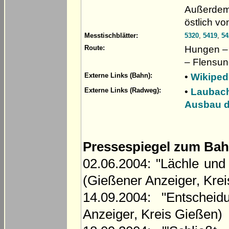
Außerdem
östlich vo
Messtischblätter:
5320
,
5419
,
54
Hungen – 
Route:
– Flensun
•
Wikiped
Externe Links (Bahn):
•
Laubach
Externe Links (Radweg):
Ausbau d
Pressespiegel zum Bah
02.06.2004: "Lächle und
(Gießener Anzeiger, Kre
14.09.2004: "Entschei
Anzeiger, Kreis Gießen)