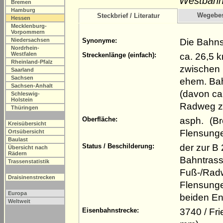
Westbahnr
Bremen
Hamburg
Wegebe
Steckbrief / Literatur
Hessen
Mecklenburg-
Vorpommern
Die Bahns
Niedersachsen
Synonyme:
Nordrhein-
Westfalen
ca. 26,5 
Streckenlänge (einfach):
Rheinland-Pfalz
zwischen 
Saarland
Sachsen
ehem. Bah
Sachsen-Anhalt
(davon ca.
Schleswig-
Holstein
Radweg z
Thüringen
asph. (B
Oberfläche:
Kreisübersicht
Flensunge
Ortsübersicht
Baulast
der zur B
Status / Beschilderung:
Übersicht nach
Rädern
Bahntrass
Trassenstatistik
Fuß-/Radw
Draisinenstrecken
Flensunge
Europa
beiden En
Weltweit
3740 / Fr
Eisenbahnstrecke: