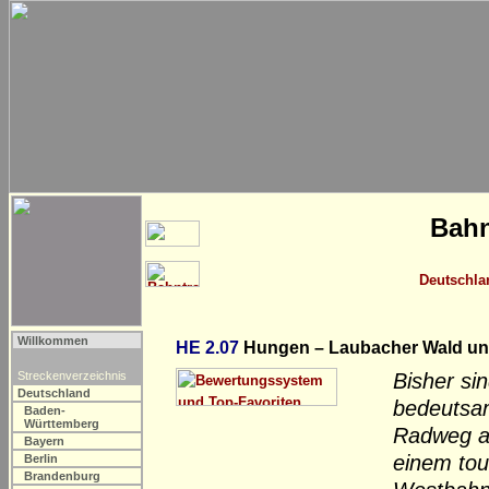
Bahn
Deutschla
Willkommen
HE 2.07
Hungen – Laubacher Wald u
Streckenverzeichnis
Bisher si
Deutschland
bedeutsa
Baden-
Württemberg
Radweg au
Bayern
einem tou
Berlin
Brandenburg