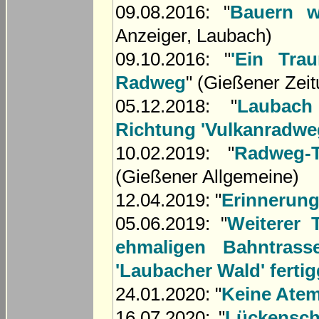
09.08.2016: "
Bauern w
Anzeiger, Laubach)
09.10.2016: "
'Ein Tra
Radweg
" (Gießener Zeit
05.12.2018: "
Laubach
Richtung 'Vulkanradwe
10.02.2019: "
Radweg-T
(Gießener Allgemeine)
12.04.2019: "
Erinnerung
05.06.2019: "
Weiterer 
ehmaligen Bahntras
'Laubacher Wald' fertig
24.01.2020: "
Keine Ate
16.07.2020: "
Lückensch