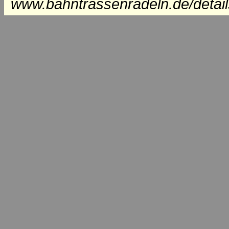
www.bahntrassenradeln.de/detai