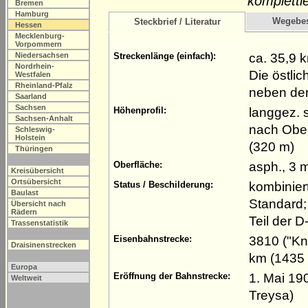
komplettie
Bremen
Hamburg
Wegebe
Steckbrief / Literatur
Hessen
Mecklenburg-
Vorpommern
ca. 35,9 
Niedersachsen
Streckenlänge (einfach):
Nordrhein-
Die östli
Westfalen
Rheinland-Pfalz
neben der
Saarland
Sachsen
langgez. s
Höhenprofil:
Sachsen-Anhalt
nach Ober
Schleswig-
Holstein
(320 m)
Thüringen
asph., 3 m
Oberfläche:
Kreisübersicht
Ortsübersicht
kombinie
Status / Beschilderung:
Baulast
Standard;
Übersicht nach
Rädern
Teil der D
Trassenstatistik
3810 ("Kn
Eisenbahnstrecke:
Draisinenstrecken
km (1435
Europa
1. Mai 19
Eröffnung der Bahnstrecke:
Weltweit
Treysa)