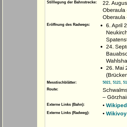
22. Augus
Stilllegung der Bahnstrecke:
Oberaula 
Oberaula 
6. April
Eröffnung des Radwegs:
Neukirch
Spatenst
24. Sept
Bauabsch
Wahlshau
26. Mai 
(Brücken
Messtischblätter:
5021
,
5121
,
51
Schwalmst
Route:
– Görzha
•
Wikiped
Externe Links (Bahn):
•
Wikivo
Externe Links (Radweg):