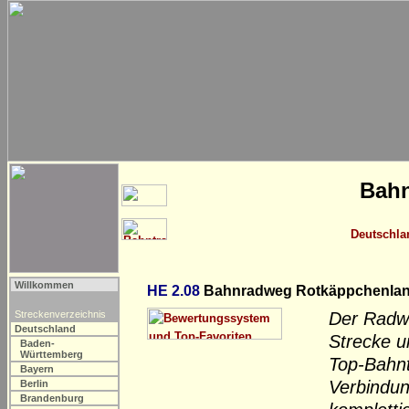
Bahn
Deutschla
Willkommen
HE 2.08
Bahnradweg Rotkäppchenland
Streckenverzeichnis
Der Radwe
Deutschland
Strecke u
Baden-
Württemberg
Top-Bahnt
Bayern
Verbindun
Berlin
Brandenburg