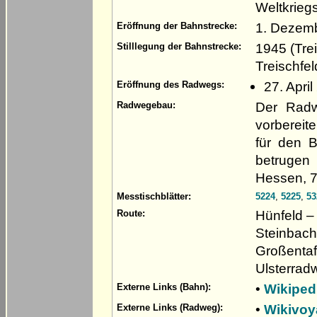
Weltkriegs
1. Dezem
Eröffnung der Bahnstrecke:
1945 (Tre
Stilllegung der Bahnstrecke:
Treischfe
27. Apri
Eröffnung des Radwegs:
Der Radw
Radwegebau:
vorberei
für den 
betrugen
Hessen, 7
Messtischblätter:
5224
,
5225
,
53
Hünfeld –
Route:
Steinbach 
Großentaf
Ulsterrad
•
Wikiped
Externe Links (Bahn):
•
Wikivoy
Externe Links (Radweg):