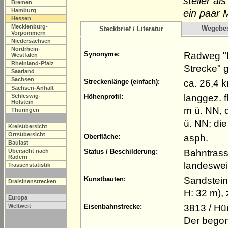
steiler a
Bremen
Hamburg
ein paar 
Hessen
Mecklenburg-
Wegebe
Steckbrief / Literatur
Vorpommern
Niedersachsen
Nordrhein-
Radweg "H
Synonyme:
Westfalen
Rheinland-Pfalz
Strecke" 
Saarland
Sachsen
ca. 26,4 
Streckenlänge (einfach):
Sachsen-Anhalt
langgez. 
Schleswig-
Höhenprofil:
Holstein
m ü. NN, d
Thüringen
ü. NN; di
Kreisübersicht
Ortsübersicht
asph.
Oberfläche:
Baulast
Bahntrass
Übersicht nach
Status / Beschilderung:
Rädern
landeswei
Trassenstatistik
Sandstein
Kunstbauten:
Draisinenstrecken
H: 32 m),
Europa
3813 / Hü
Weltweit
Eisenbahnstrecke:
Der begon