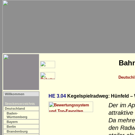
Bahn
Deutsch
Willkommen
HE 3.04
Kegelspielradweg: Hünfeld – 
Streckenverzeichnis
Der im Ap
Deutschland
attraktiv
Baden-
Württemberg
Da mehrer
Bayern
den Radwe
Berlin
Brandenburg