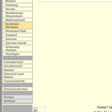
Bremen
Hamburg
Hessen
Mecklenburg-
Vorpommern
Niedersachsen
Nordrhein-
Westfalen
Rheinland-Pfalz
Saarland
Sachsen
Sachsen-Anhalt
Schleswig-
Holstein
Thüringen
Kreisübersicht
Ortsübersicht
Baulast
Übersicht nach
Rädern
Trassenstatistik
Draisinenstrecken
Europa
Weltweit
Fehler? U