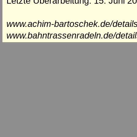
Letzte Überarbeitung: 15. Juni 2
www.achim-bartoschek.de/detail
www.bahntrassenradeln.de/detai