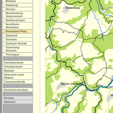
Bremen
Hamburg
Hessen
Mecklenburg-
Vorpommern
Niedersachsen
Nordrhein-
Westfalen
Rheinland-Pfalz
Saarland
Sachsen
Sachsen-Anhalt
Schleswig-
Holstein
Thüringen
Kreisübersicht
Ortsübersicht
Baulast
Übersicht nach
Rädern
Trassenstatistik
Draisinenstrecken
Europa
Weltweit