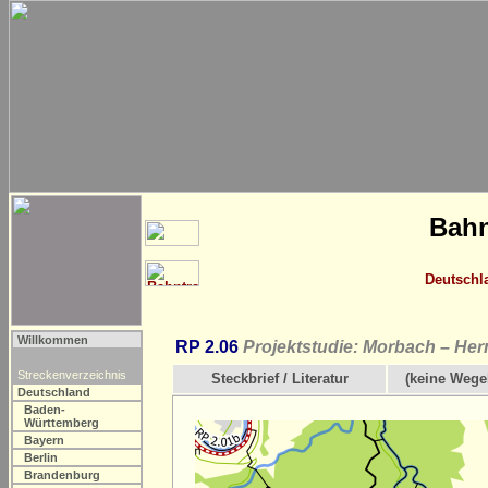
Bahn
Deutschl
Willkommen
RP 2.06
Projektstudie: Morbach – Her
Streckenverzeichnis
Steckbrief / Literatur
(keine Wege
Deutschland
Baden-
Württemberg
Bayern
Berlin
Brandenburg