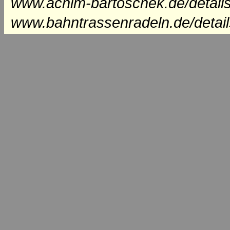
www.achim-bartoschek.de/details
www.bahntrassenradeln.de/detai