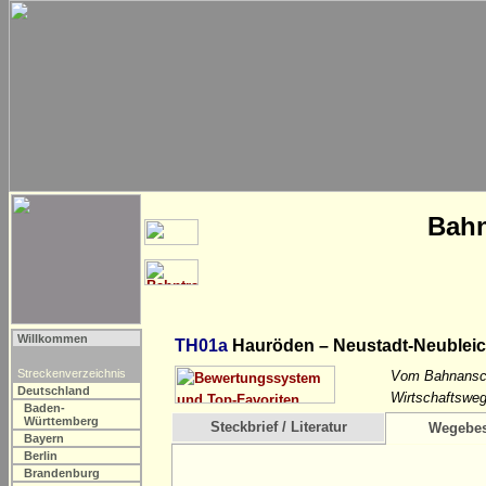
Bahn
Willkommen
TH01a
Hauröden – Neustadt-Neublei
Streckenverzeichnis
Vom Bahnanschl
Deutschland
Wirtschaftsweg
Baden-
Württemberg
Steckbrief / Literatur
Wegebes
Bayern
Berlin
Brandenburg