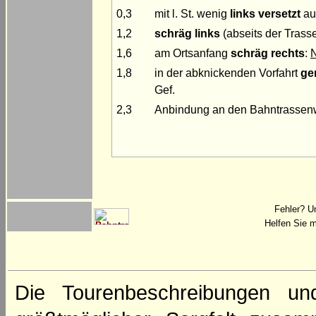
0,3
mit l. St. wenig
links versetzt
auf
1,2
schräg links
(abseits der Trass
1,6
am Ortsanfang
schräg rechts
:
N
1,8
in der abknickenden Vorfahrt
ge
Gef.
2,3
Anbindung an den Bahntrasse
Fehler? U
Helfen Sie m
Die Tourenbeschreibungen un