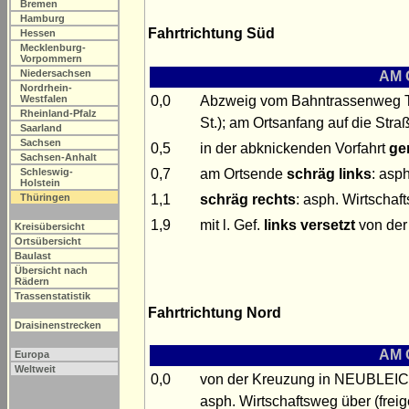
Bremen
Hamburg
Fahrtrichtung Süd
Hessen
Mecklenburg-
Vorpommern
Niedersachsen
AM 
Nordrhein-
0,0
Abzweig vom Bahntrassenweg
Westfalen
Rheinland-Pfalz
St.); am Ortsanfang auf die Straße
Saarland
Sachsen
0,5
in der abknickenden Vorfahrt
ge
Sachsen-Anhalt
0,7
am Ortsende
schräg links
: asph
Schleswig-
Holstein
1,1
schräg rechts
: asph. Wirtschaf
Thüringen
1,9
mit l. Gef.
links versetzt
von der
Kreisübersicht
Ortsübersicht
Baulast
Übersicht nach
Rädern
Trassenstatistik
Fahrtrichtung Nord
Draisinenstrecken
AM 
Europa
Weltweit
0,0
von der Kreuzung in NEUBLEICH
asph. Wirtschaftsweg über (freig