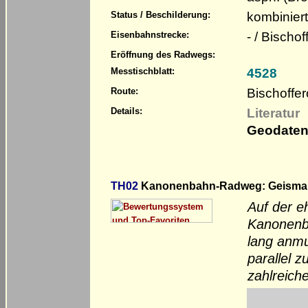
kombinier
Status / Beschilderung:
- / Bischo
Eisenbahnstrecke:
Eröffnung des Radwegs:
4528
Messtischblatt:
Bischoffer
Route:
Literatur
Details:
Geodaten
TH02
Kanonenbahn-Radweg: Geismar –
Auf der e
Kanonenba
lang anm
parallel 
zahlreiche