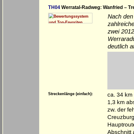
TH04
Werratal-Radweg: Wanfried – Tre
Nach den 
zahlreich
zwei 2012
Werraradw
deutlich a
ca. 34 km
Streckenlänge (einfach):
1,3 km ab
zw. der f
Creuzburg 
Hauptrout
Abschnitt