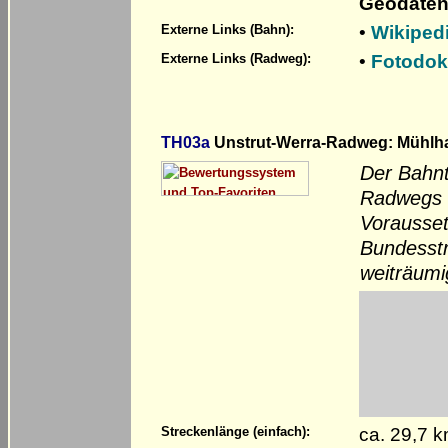
Geodaten
•
Wikiped
Externe Links (Bahn):
•
Fotodok
Externe Links (Radweg):
TH03a
Unstrut-Werra-Radweg: Mühlhau
Der Bahnt
Radwegs s
Vorausset
Bundesstr
weiträumi
ca. 29,7 
Streckenlänge (einfach):