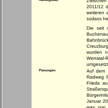
Zwischen
2011/12 d
weiteren 
sodass hie
Die seit
Buchenau
Bahnbrück
Creuzburg
wurden n
Werratal-
umgesetzt
Auf dem h
Planungen:
Radweg R
Frieda au
Straßenq
Bürgerin
Januar 20
was von d