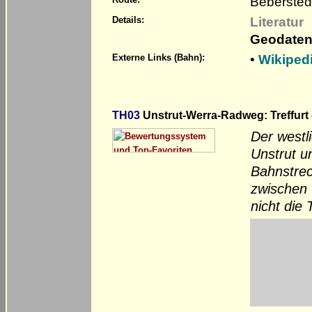
Bebersted
Literatur
Details:
Geodaten
•
Wikiped
Externe Links (Bahn):
TH03
Unstrut-Werra-Radweg: Treffurt
Der westl
Unstrut u
Bahnstrec
zwischen 
nicht die 