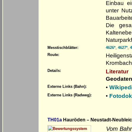
Einbau ei
unter Nut
Bauarbei
Die gesa
Kaltene
Naturparkf
Messtischblätter:
4626*
,
4627*
,
4
Heiligenst
Route:
Krombach 
Literatur
Details:
Geodaten
•
Wikiped
Externe Links (Bahn):
•
Fotodok
Externe Links (Radweg):
TH01a
Hauröden – Neustadt-Neublei
Vom Bahna