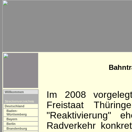
Bahntr
Im 2008 vorgeleg
Willkommen
Streckenverzeichnis
Freistaat Thürin
Deutschland
Baden-
"Reaktivierung" e
Württemberg
Bayern
Radverkehr konkreti
Berlin
Brandenburg