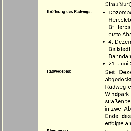
Straußfurt
Dezember
Eröffnung des Radwegs:
Herbsleb
Bf Herbs
erste Abs
4. Dezem
Ballsted
Bahndam
21. Juni
Seit Dez
Radwegebau:
abgedeck
Radweg en
Windpar
straßenbe
in zwei A
Ende des 
erfolgte a
Planungen: