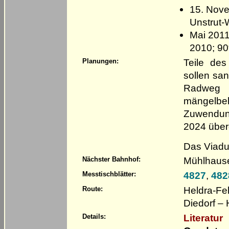
15. Nove
Unstrut
Mai 2011
2010; 90
Teile de
Planungen:
sollen sa
Radweg 
mängel
Zuwendun
2024 über
Das Viaduk
Mühlhaus
Nächster Bahnhof:
4827
,
482
Messtischblätter:
Heldra-Fe
Route:
Diedorf –
Literatur
Details: