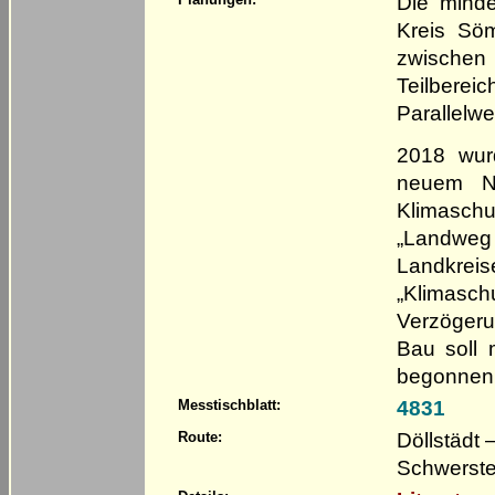
Die mind
Kreis Sö
zwischen
Teilbere
Parallelwe
2018 wur
neuem Na
Klimasch
„Landweg
Landkrei
„Klimasch
Verzögeru
Bau soll 
begonnen 
4831
Messtischblatt:
Döllstädt 
Route:
Schwersted