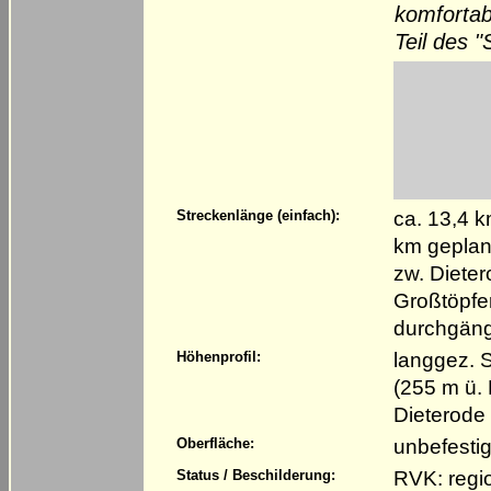
komfortab
Teil des 
ca. 13,4 k
Streckenlänge (einfach):
km geplan
zw. Diete
Großtöpfer
durchgäng
langgez. 
Höhenprofil:
(255 m ü.
Dieterode
unbefestig
Oberfläche:
RVK: regi
Status / Beschilderung: