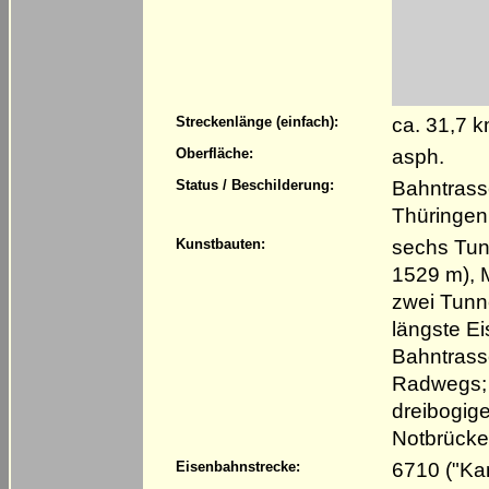
ca. 31,7 
Streckenlänge (einfach):
asph.
Oberfläche:
Bahntrass
Status / Beschilderung:
Thüringen
sechs Tunn
Kunstbauten:
1529 m), 
zwei Tunne
längste E
Bahntrasse
Radwegs; d
dreibogig
Notbrücke
6710 ("Ka
Eisenbahnstrecke: