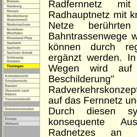
Radfernnetz m
Bremen
Hamburg
Hessen
Radhauptnetz mit k
Mecklenburg-
Vorpommern
Netze berührten
Niedersachsen
Nordrhein-
Bahntrassenwege wu
Westfalen
Rheinland-Pfalz
Saarland
können durch reg
Sachsen
Sachsen-Anhalt
ergänzt werden. I
Schleswig-
Holstein
Wegen wird auf 
Thüringen
Beschilderun
Kreisübersicht
Ortsübersicht
Baulast
Radverkehrskonzept
Übersicht nach
Rädern
auf das Fernnetz und
Trassenstatistik
Durch diesen sy
Draisinenstrecken
konsequente Aus
Europa
Weltweit
Radnetzes an po