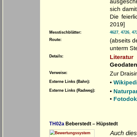
ausgeschr
sich dami
Die feier
2019]
Messtischblätter:
4627
,
4726
,
47
(abseits d
Route:
unterm Ste
Literatur
Details:
Geodaten
Zur Drais
Verweise:
•
Wikiped
Externe Links (Bahn):
•
Naturpa
Externe Links (Radweg):
•
Fotodok
TH02a
Beberstedt – Hüpstedt
Auch dies