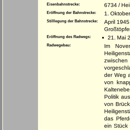
6734 / He
Eisenbahnstrecke:
1. Oktobe
Eröffnung der Bahnstrecke:
April 1945
Stilllegung der Bahnstrecke:
Großtöpfe
21. Mai 
Eröffnung des Radwegs:
Im Nove
Radwegebau:
Heiligens
zwischen
vorgeschl
der Weg a
von knap
Kaltenebe
Politik au
von Brück
Heiligen
das Pfer
ein Stück 