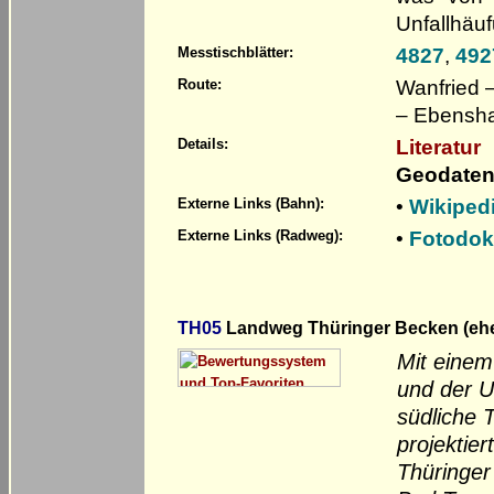
Unfallhäuf
4827
,
492
Messtischblätter:
Wanfried –
Route:
– Ebensha
Literatur
Details:
Geodaten
•
Wikiped
Externe Links (Bahn):
•
Fotodok
Externe Links (Radweg):
TH05
Landweg Thüringer Becken (ehem
Mit einem
und der U
südliche T
projektie
Thüringer