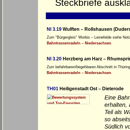
Steckbriefe ausk
NI 3.19
Wulften – Rollshausen (Duders
Zum "Bürgergleis" Worbis – Leinefelde siehe Noti
Bahntrassenradeln – Niedersachsen
.
NI 3.20
Herzberg am Harz – Rhumsprin
Zum befahrbaren/begehbaren Abschnitt in Thüring
Bahntrassenradeln – Niedersachsen
.
TH01
Heiligenstadt Ost – Dieterode
Eine Bahn
erhalten,
Teil als 
so abseit
Südlich v