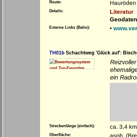
Hauröden 
Route:
Literatur
Details:
Geodaten
•
www.ver
Externe Links (Bahn):
TH01b
Schachtweg 'Glück auf': Bisch
Reizvolle
ehemalige
ein Radro
ca. 3,4 k
Streckenlänge (einfach):
asph. (Bre
Oberfläche: