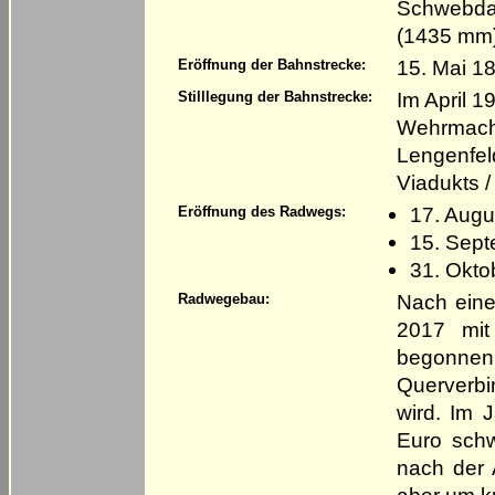
Schwebda 
(1435 mm
15. Mai 1
Eröffnung der Bahnstrecke:
Im April 
Stilllegung der Bahnstrecke:
Wehrmacht
Lengenfel
Viadukts /
17. Augus
Eröffnung des Radwegs:
15. Sept
31. Okto
Nach eine
Radwegebau:
2017 mit
begonne
Querverb
wird. Im 
Euro sch
nach der 
aber um k