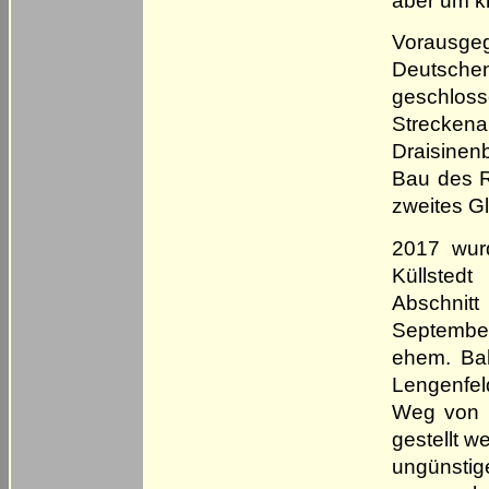
Vorausg
Deutsche
geschloss
Strecke
Draisinen
Bau des R
zweites G
2017 wur
Küllstedt
Abschnit
Septembe
ehem. Bah
Lengenfel
Weg von G
gestellt w
ungünstige