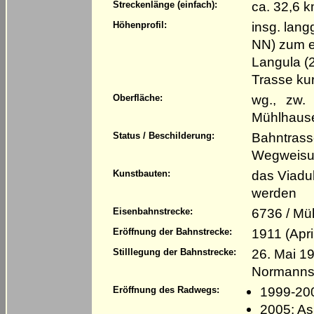
ca. 32,6 
Streckenlänge (einfach):
insg. lang
Höhenprofil:
NN) zum e
Langula (2
Trasse ku
wg., zw.
Oberfläche:
Mühlhause
Bahntrass
Status / Beschilderung:
Wegweisun
das Viadu
Kunstbauten:
werden
6736 / Mü
Eisenbahnstrecke:
1911 (Apri
Eröffnung der Bahnstrecke:
26. Mai 19
Stilllegung der Bahnstrecke:
Normannste
1999-20
Eröffnung des Radwegs:
2005: As