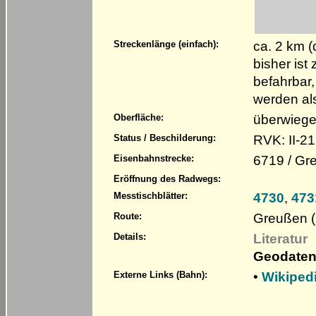
ca. 2 km 
Streckenlänge (einfach):
bisher is
befahrbar,
werden al
überwiege
Oberfläche:
RVK: II-21
Status / Beschilderung:
6719 / Gr
Eisenbahnstrecke:
Eröffnung des Radwegs:
4730
,
473
Messtischblätter:
Greußen (
Route:
Literatur
Details:
Geodaten
•
Wikiped
Externe Links (Bahn):