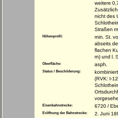
weitere 0
Zusätzlich
nicht des
Schlothei
Straßen m
min. St. v
Höhenprofil:
abseits de
flachen K
m) und l. 
asph.
Oberfläche:
kombinier
Status / Beschilderung:
(RVK: I-12
Schlotheim
Ortsdurchf
vorgesehe
6720 / Eb
Eisenbahnstrecke:
2. Juni 18
Eröffnung der Bahnstrecke: