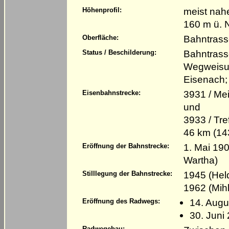
meist nahe
Höhenprofil:
160 m ü. 
Bahntrass
Oberfläche:
Bahntrass
Status / Beschilderung:
Wegweisun
Eisenach;
3931 / Me
Eisenbahnstrecke:
und
3933 / Tr
46 km (1
1. Mai 190
Eröffnung der Bahnstrecke:
Wartha)
1945 (Held
Stilllegung der Bahnstrecke:
1962 (Mih
14. Augu
Eröffnung des Radwegs:
30. Juni
Radwegebau: