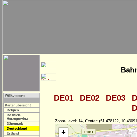
Bahn
DE01
DE02
DE03
D
Willkommen
Kartenübersicht
D
Belgien
Bosnien-
Herzegowina
Zoom-Level: 14, Center: (51.478122, 10.43091
Dänemark
Deutschland
+
Estland