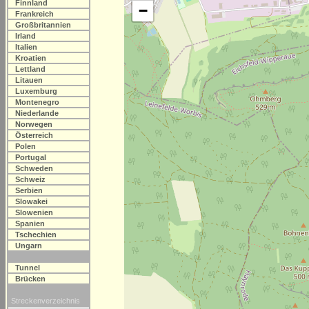
Finnland
−
Frankreich
Großbritannien
Irland
Italien
Kroatien
Lettland
Litauen
Luxemburg
Montenegro
Niederlande
Norwegen
Österreich
Polen
Portugal
Schweden
Schweiz
Serbien
Slowakei
Slowenien
Spanien
Tschechien
Ungarn
Tunnel
Brücken
Streckenverzeichnis