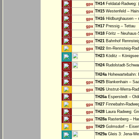
TH14
Feldatal-Radweg: (
gpx
TH15
Westenfeld – Hain
gpx
TH16
Hildburghausen – 
gpx
TH17
Pressig – Tettau
gpx
TH18
Föritz – Neuhaus-
gpx
TH21
Bahnhof Rennsteig
gpx
TH22
Ilm-Rennsteig-Rad
gpx
TH23
Köditz – Königsee 
TH24
Rudolstadt-Schwar
TH24a
Hohewartebahn: E
TH25
Blankenhain – Saa
gpx
TH26
Unstrut-Werra-Rad
gpx
TH26a
Esperstedt – Old
TH27
Finnebahn-Radweg:
gpx
TH28
Laura Radweg: Gr
gpx
TH28a
Rastenberg – Har
gpx
TH29
Golmsdorf – Eisen
gpx
TH29a
Gleis 3: Jena-Wes