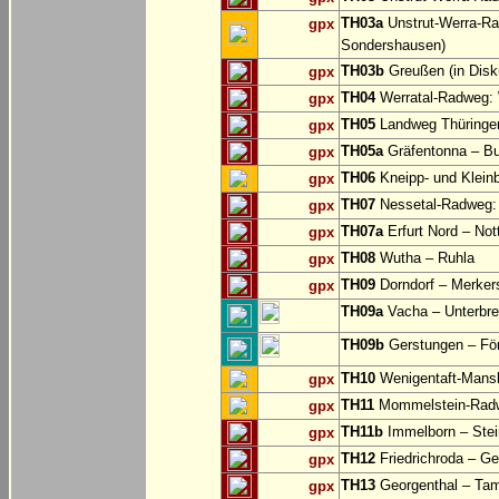
TH03a
Unstrut-Werra-Ra
gpx
Sondershausen)
TH03b
Greußen (in Disk
gpx
TH04
Werratal-Radweg: W
gpx
TH05
Landweg Thüringer
gpx
TH05a
Gräfentonna – Bu
gpx
TH06
Kneipp- und Klei
gpx
TH07
Nessetal-Radweg: 
gpx
TH07a
Erfurt Nord – Not
gpx
TH08
Wutha – Ruhla
gpx
TH09
Dorndorf – Merker
gpx
TH09a
Vacha – Unterbrei
TH09b
Gerstungen – För
TH10
Wenigentaft-Mans
gpx
TH11
Mommelstein-Radwe
gpx
TH11b
Immelborn – Ste
gpx
TH12
Friedrichroda – Ge
gpx
TH13
Georgenthal – Tam
gpx