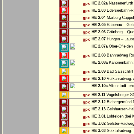
HE 2.02a
Nassenerfurth 
gpx
HE 2.03
Ederseebahn-Ra
gpx
HE 2.04
Marburg-Cappel
gpx
HE 2.05
Rabenau – Geil
gpx
HE 2.06
Grünberg – Que
gpx
HE 2.07
Hungen – Laub
gpx
HE 2.07a
Ober-Ofleiden
HE 2.08
Bahnradweg Rot
gpx
HE 2.08a
Kanonenbahn: 
HE 2.09
Bad Salzschlirf 
gpx
HE 2.10
Vulkanradweg: A
gpx
HE 2.10a
Altenstadt: eh
HE 2.11
Vogelsberger S
gpx
HE 2.12
Biebergemünd-R
gpx
HE 2.13
Gelnhausen-Haile
gpx
HE 3.01
Lohfelden (bei 
gpx
HE 3.02
Gelster-Radweg
gpx
HE 3.03
Solztalradweg: 
gpx