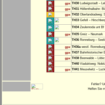
TH30
Ludwigsstadt – Le
gpx
TH31
Höllenthalbahn: Bl
gpx
TH32
Oberlandradweg: S
gpx
TH33
Gefell – Hirschber
TH34
Zeulenroda unt Bf 
TH35
Greiz – Neumark
gpx
TH36
Ronneburg – Seelin
TH36a
westl. Ronneburg 
gpx
TH37
Bahnhistorischer 
gpx
TH38
Beerwalde – Löbi
gpx
TH40
Viaduktweg: Nobit
TH41
Meuselwitz – Luc
gpx
Fehler? U
Helfen Sie m