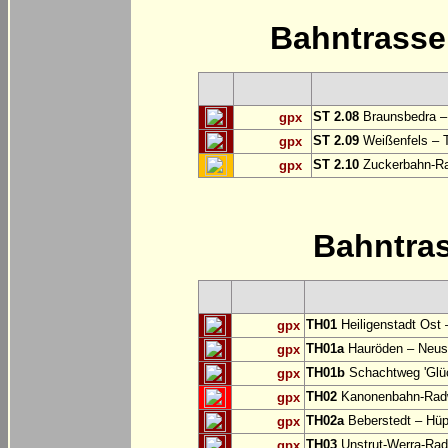
Bahntrass
ST 2.08
Braunsbedra 
gpx
ST 2.09
Weißenfels – T
gpx
ST 2.10
Zuckerbahn-Ra
gpx
Bahntra
TH01
Heiligenstadt Ost 
gpx
TH01a
Hauröden – Neust
gpx
TH01b
Schachtweg 'Glüc
gpx
TH02
Kanonenbahn-Radwe
gpx
TH02a
Beberstedt – Hüp
gpx
TH03
Unstrut-Werra-Rad
gpx