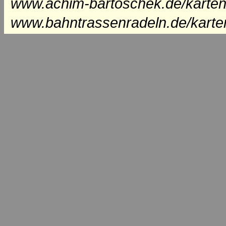
www.achim-bartoschek.de/karten
www.bahntrassenradeln.de/karte