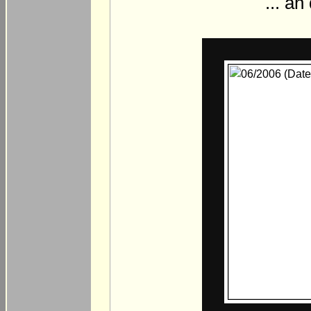
... a