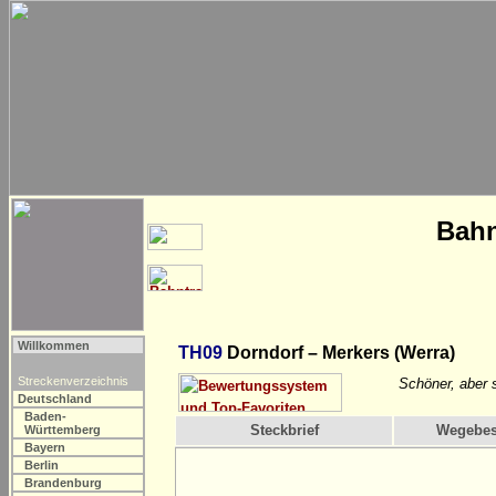
Bahn
Willkommen
TH09
Dorndorf – Merkers (Werra)
Streckenverzeichnis
Schöner, aber s
Deutschland
Baden-
Steckbrief
Wegebes
Württemberg
Bayern
Berlin
Brandenburg