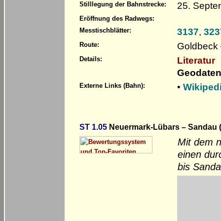
25. Septe
Stilllegung der Bahnstrecke:
Eröffnung des Radwegs:
3137
,
323
Messtischblätter:
Goldbeck 
Route:
Literatur
Details:
Geodaten
•
Wikiped
Externe Links (Bahn):
ST 1.05
Neuermark-Lübars – Sandau (
Mit dem n
einen dur
bis Sanda