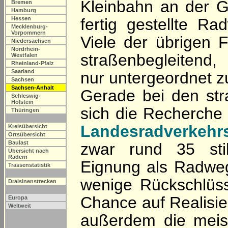
Kleinbahn an der 
Bremen
Hamburg
Hessen
fertig gestellte R
Mecklenburg-
Vorpommern
Viele der übrigen 
Niedersachsen
Nordrhein-
straßenbegleitend,
Westfalen
Rheinland-Pfalz
Saarland
nur untergeordnet 
Sachsen
Sachsen-Anhalt
Gerade bei den str
Schleswig-
Holstein
sich die Recherche 
Thüringen
Landesradverkehr
Kreisübersicht
Ortsübersicht
Baulast
zwar rund 35 stil
Übersicht nach
Rädern
Eignung als Radwege
Trassenstatistik
wenige Rückschlüss
Draisinenstrecken
Chance auf Realisi
Europa
Weltweit
außerdem die meis