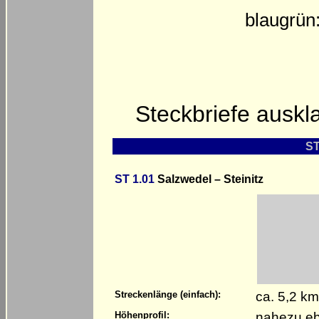
blaugrün
Steckbriefe ausk
ST
ST 1.01
Salzwedel – Steinitz
ca. 5,2 k
Streckenlänge (einfach):
nahezu eb
Höhenprofil: