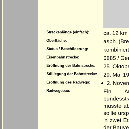
ca. 12 km
Streckenlänge (einfach):
asph. (Bre
Oberfläche:
kombinier
Status / Beschilderung:
6885 / Ge
Eisenbahnstrecke:
25. Oktob
Eröffnung der Bahnstrecke:
29. Mai 1
Stilllegung der Bahnstrecke:
2. Nove
Eröffnung des Radwegs:
Ein Au
Radwegebau:
bundesst
musste ab
sollte ur
in zwei E
der Bauver