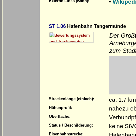
•
Wikiped
Externe Links (Bahn):
ST 1.06
Hafenbahn Tangermünde
Der Großt
Arneburge
zum Stad
ca. 1,7 km
Streckenlänge (einfach):
nahezu eb
Höhenprofil:
Verbundpfl
Oberfläche:
keine StV
Status / Beschilderung:
Hafenbah
Eisenbahnstrecke: