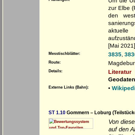
Um die Üb
zur Elbe (
den west
sanierung
aktuell
aufzustän
[Mai 2021
3835
,
383
Messtischblätter:
Magdeburg
Route:
Literatur
Details:
Geodaten
•
Wikiped
Externe Links (Bahn):
ST 1.10
Gommern – Loburg (Teilstück
Von dieser
auf den 