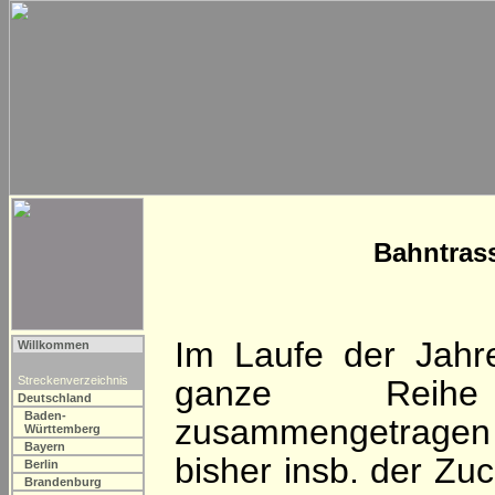
Bahntras
Im Laufe der Jahr
Willkommen
Streckenverzeichnis
ganze Reihe
Deutschland
Baden-
zusammengetrage
Württemberg
Bayern
bisher insb. der Zu
Berlin
Brandenburg