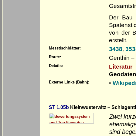
Gesamtst
Der Bau 
Spatensti
von der 
erstellt.
3438
,
353
Messtischblätter:
Genthin –
Route:
Literatur
Details:
Geodaten
•
Wikiped
Externe Links (Bahn):
ST 1.05b
Kleinwusterwitz – Schlagent
Zwei kurz
ehemalige
sind bege