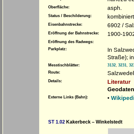
asph.
Oberfläche:
kombinier
Status / Beschilderung:
6902 / Sal
Eisenbahnstrecke:
1900-1902
Eröffnung der Bahnstrecke:
Eröffnung des Radwegs:
In Salzwe
Parkplatz:
Straße); i
Messtischblätter:
3132
,
3231
,
32
Salzwedel 
Route:
Literatur
Details:
Geodaten
•
Wikiped
Externe Links (Bahn):
ST 1.02
Kakerbeck – Winkelstedt