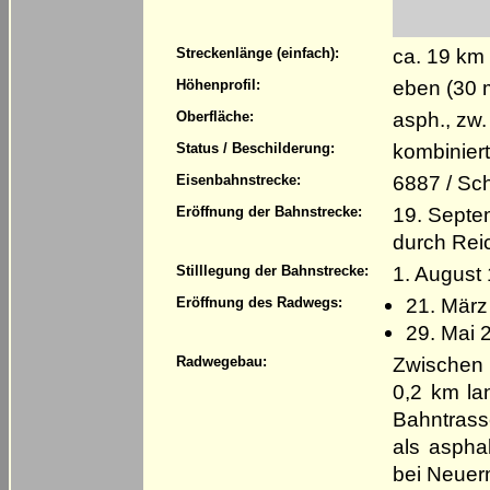
ca. 19 km
Streckenlänge (einfach):
eben (30 
Höhenprofil:
asph., zw.
Oberfläche:
kombinier
Status / Beschilderung:
6887 / Sc
Eisenbahnstrecke:
19. Septe
Eröffnung der Bahnstrecke:
durch Rei
1. August 
Stilllegung der Bahnstrecke:
21. März
Eröffnung des Radwegs:
29. Mai 
Zwischen 
Radwegebau:
0,2 km lan
Bahntrasse
als aspha
bei Neuer