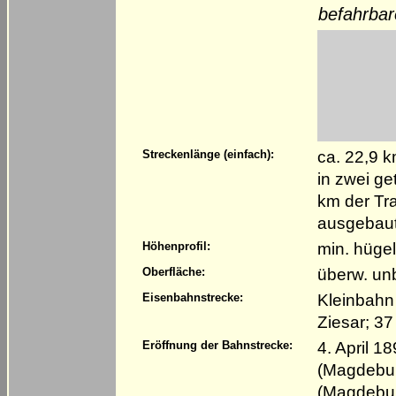
befahrbar
ca. 22,9 
Streckenlänge (einfach):
in zwei g
km der Tr
ausgebaut
min. hügel
Höhenprofil:
überw. un
Oberfläche:
Kleinbahn
Eisenbahnstrecke:
Ziesar; 3
4. April 1
Eröffnung der Bahnstrecke:
(Magdeburg
(Magdebur