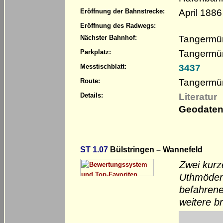
April 1886
Eröffnung der Bahnstrecke:
Eröffnung des Radwegs:
Tangermü
Nächster Bahnhof:
Tangermün
Parkplatz:
3437
Messtischblatt:
Tangermün
Route:
Literatur
Details:
Geodaten
ST 1.07
Bülstringen – Wannefeld
Zwei kur
Uthmöden 
befahrene
weitere b