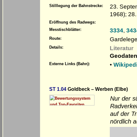
23. Septe
Stilllegung der Bahnstrecke:
1968); 28.
Eröffnung des Radwegs:
3334
,
343
Messtischblätter:
Gardelege
Route:
Literatur
Details:
Geodaten
•
Wikiped
Externe Links (Bahn):
ST 1.04
Goldbeck – Werben (Elbe)
Nur der s
Radverkeh
auf der T
nördlich a