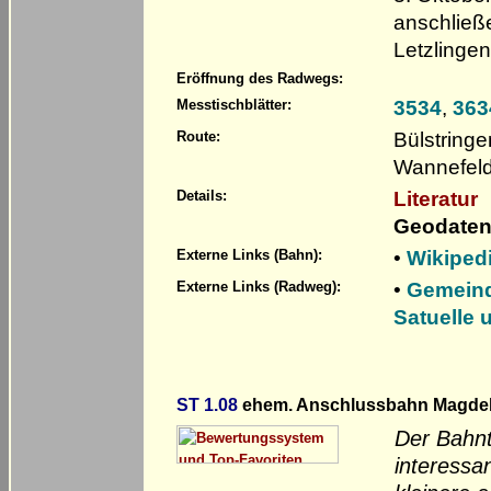
anschließ
Letzlinge
Eröffnung des Radwegs:
3534
,
363
Messtischblätter:
Bülstring
Route:
Wannefeld
Literatur
Details:
Geodaten
•
Wikiped
Externe Links (Bahn):
•
Gemeind
Externe Links (Radweg):
Satuelle 
ST 1.08
ehem. Anschlussbahn Magde
Der Bahnt
interessa