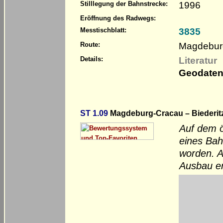
1996
Stilllegung der Bahnstrecke:
Eröffnung des Radwegs:
3835
Messtischblatt:
Magdebur
Route:
Literatur
Details:
Geodaten
ST 1.09
Magdeburg-Cracau – Biederit
Auf dem ös
eines Bah
worden. A
Ausbau e