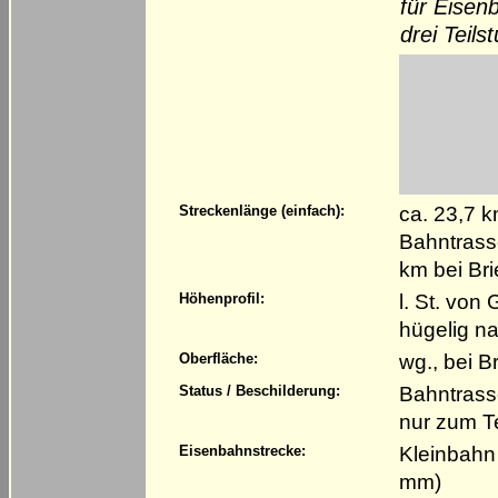
für Eisen
drei Teil
ca. 23,7 
Streckenlänge (einfach):
Bahntrass
km bei Bri
l. St. von
Höhenprofil:
hügelig n
wg., bei B
Oberfläche:
Bahntrass
Status / Beschilderung:
nur zum T
Kleinbahn
Eisenbahnstrecke:
mm)