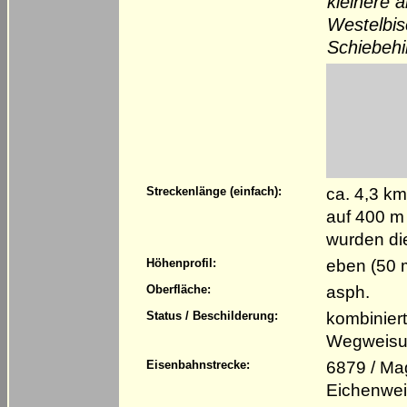
kleinere 
Westelbis
Schiebehil
ca. 4,3 k
Streckenlänge (einfach):
auf 400 m
wurden di
eben (50 
Höhenprofil:
asph.
Oberfläche:
kombinier
Status / Beschilderung:
Wegweisun
6879 / Ma
Eisenbahnstrecke:
Eichenwei