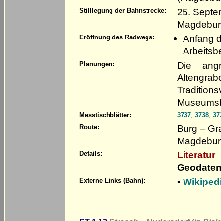
25. Septe
Stilllegung der Bahnstrecke:
Magdeburg
Anfang d
Eröffnung des Radwegs:
Arbeits
Die angr
Planungen:
Altengrab
Traditio
Museumsb
Messtischblätter:
3737
,
3738
,
37
Burg – Gr
Route:
Magdeburg
Literatur
Details:
Geodaten
•
Wikipedi
Externe Links (Bahn):