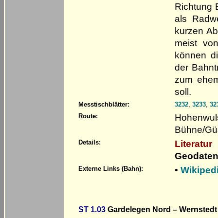
Richtung 
als Radw
kurzen Ab
meist von
können di
der Bahnt
zum ehem
soll.
Messtischblätter:
3232
,
3233
,
32
Hohenwuls
Route:
Bühne/Güs
Literatur
Details:
Geodaten
•
Wikiped
Externe Links (Bahn):
ST 1.03
Gardelegen Nord – Wernstedt