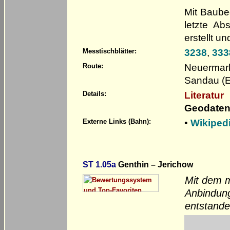
Mit Baube
letzte Ab
erstellt u
3238
,
333
Messtischblätter:
Neuermark
Route:
Sandau (E
Literatur
Details:
Geodaten
•
Wikiped
Externe Links (Bahn):
ST 1.05a
Genthin – Jerichow
Mit dem m
Anbindung
entstande