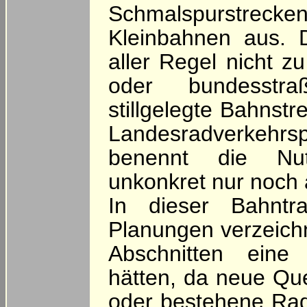
Schmalspurstrecke
Kleinbahnen aus. 
aller Regel nicht z
oder bundesstra
stillgelegte Bahnstr
Landesradverkehrsp
benennt die Nut
unkonkret nur noch 
In dieser Bahntra
Planungen verzeichn
Abschnitten eine 
hätten, da neue Qu
oder bestehene Radr