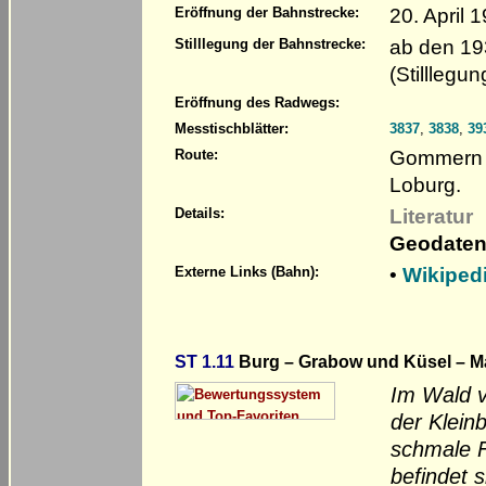
20. April
Eröffnung der Bahnstrecke:
ab den 19
Stilllegung der Bahnstrecke:
(Stillleg
Eröffnung des Radwegs:
Messtischblätter:
3837
,
3838
,
39
Gommern –
Route:
Loburg.
Literatur
Details:
Geodaten
•
Wikipedi
Externe Links (Bahn):
ST 1.11
Burg – Grabow und Küsel – M
Im Wald v
der Klein
schmale F
befindet 