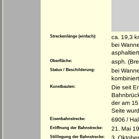
ca. 19,3 
Streckenlänge (einfach):
bei Wannef
asphaltie
asph. (Bre
Oberfläche:
bei Wannef
Status / Beschilderung:
kombinier
Die seit E
Kunstbauten:
Bahnbrück
der am 15
Seite wurd
6906 / Ha
Eisenbahnstrecke:
21. Mai 1
Eröffnung der Bahnstrecke:
3. Oktober
Stilllegung der Bahnstrecke: