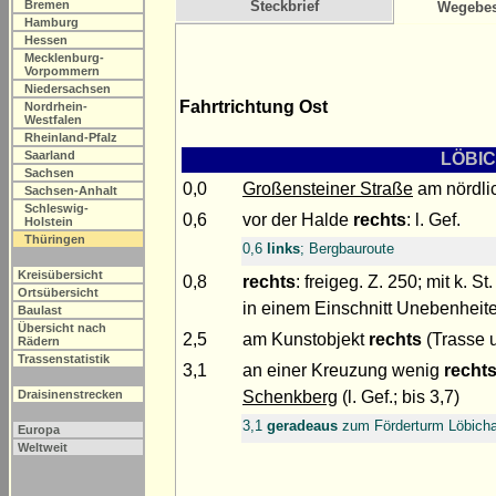
Bremen
Steckbrief
Wegebes
Hamburg
Hessen
Mecklenburg-
Vorpommern
Niedersachsen
Fahrtrichtung Ost
Nordrhein-
Westfalen
Rheinland-Pfalz
Saarland
LÖBIC
Sachsen
0,0
Großensteiner Straße
am nördli
Sachsen-Anhalt
Schleswig-
0,6
vor der Halde
rechts
: l. Gef.
Holstein
Thüringen
0,6
links
; Bergbauroute
Kreisübersicht
0,8
rechts
: freigeg. Z. 250; mit k.
Ortsübersicht
in einem Einschnitt Unebenheiten
Baulast
Übersicht nach
2,5
am Kunstobjekt
rechts
(Trasse u
Rädern
Trassenstatistik
3,1
an einer Kreuzung wenig
rechts
Schenkberg
(l. Gef.; bis 3,7)
Draisinenstrecken
3,1
geradeaus
zum Förderturm Löbich
Europa
Weltweit