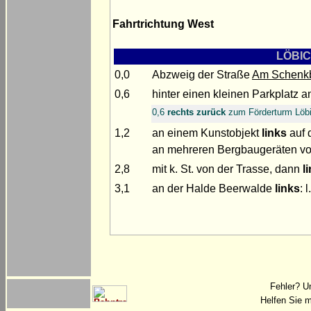
Fahrtrichtung West
LÖBIC
0,0
Abzweig der Straße
Am Schenk
0,6
hinter einen kleinen Parkplatz 
0,6
rechts zurück
zum Förderturm Löb
1,2
an einem Kunstobjekt
links
auf 
an mehreren Bergbaugeräten vo
2,8
mit k. St. von der Trasse, dann
l
3,1
an der Halde Beerwalde
links
: 
Fehler? U
Helfen Sie m