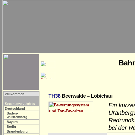
Bahn
Willkommen
TH38
Beerwalde – Löbichau
Streckenverzeichnis
Ein kurz
Deutschland
Uranbergw
Baden-
Württemberg
Radrundku
Bayern
bei der R
Berlin
Brandenburg