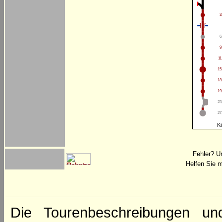
3
6
9
11
15
18
19
23
27
Ki
Fehler? U
Helfen Sie m
Die Tourenbeschreibungen un