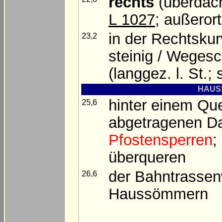
rechts
(überdach
L 1027
; außeror
in der Rechtsku
23,2
steinig / Wegesc
(langgez. l. St.; 
HAUSS
hinter einem Que
25,6
abgetragenen Da
Pfostensperren
;
überqueren
der Bahntrasse
26,6
Haussömmern