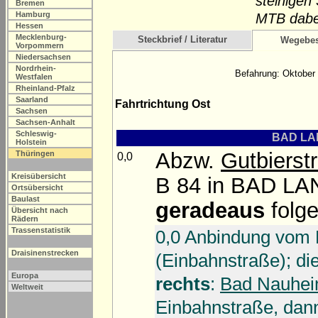
steinigen
Bremen
Hamburg
MTB dabe
Hessen
Mecklenburg-
Steckbrief / Literatur
Wegebes
Vorpommern
Niedersachsen
Nordrhein-
Befahrung: Oktober 
Westfalen
Rheinland-Pfalz
Saarland
Fahrtrichtung Ost
Sachsen
Sachsen-Anhalt
Schleswig-
BAD LAN
Holstein
Abzw.
Gutbierst
Thüringen
0,0
Kreisübersicht
B 84 in BAD LA
Ortsübersicht
Baulast
geradeaus
folge
Übersicht nach
Rädern
Trassenstatistik
0,0 Anbindung vom
Draisinenstrecken
(Einbahnstraße); di
Europa
rechts
:
Bad Nauhei
Weltweit
Einbahnstraße, da