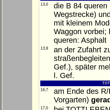
die B 84 queren 
13,0
Wegstrecke) u
mit kleinem Mo
Waggon vorbei; 
queren: Asphalt
an der Zufahrt z
13,9
straßenbegleiten
Gef.), später m
l. Gef.
TOT
am Ende des R/F
16,7
Vorgarten)
gera
bei TOTTLEBEN d
17,0