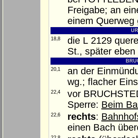
Freigabe; an ei
einem Querweg
UR
die L 2129 quere
18,8
St., später eben
BRUC
an der Einmünd
20,1
wg.; flacher Eins
vor BRUCHST
22,4
Sperre:
Beim Ba
rechts
:
Bahnhof
22,6
einen Bach über
22,8