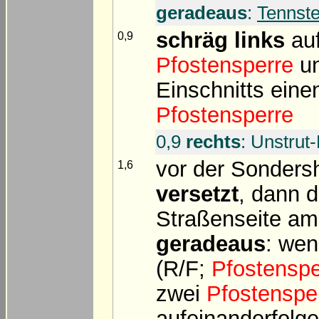
geradeaus
:
Tennste
schräg links
auf
0,9
Pfostensperre
un
Einschnitts eine
Pfostensperre
0,9
rechts
: Unstru
vor der Sonders
1,6
versetzt
, dann d
Straßenseite am
geradeaus
: wen
(R/F;
Pfostenspe
zwei
Pfostenspe
aufeinanderfolg