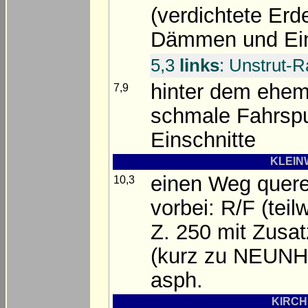
(verdichtete Erde
Dämmen und Ein
5,3
links
: Unstrut-
hinter dem eh
7,9
schmale Fahrspu
Einschnitte
KLEINW
einen Weg quer
10,3
vorbei: R/F (teil
Z. 250 mit Zusa
(kurz zu NEUNHE
asph.
KIRCHH