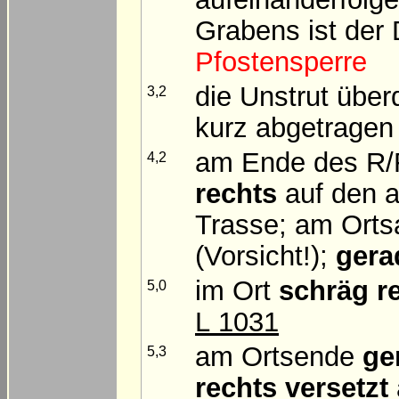
Grabens ist der
Pfostensperre
die Unstrut übe
3,2
kurz abgetragen
am Ende des R/
4,2
rechts
auf den a
Trasse; am Ort
(Vorsicht!);
gera
im Ort
schräg r
5,0
L 1031
am Ortsende
ge
5,3
rechts versetzt