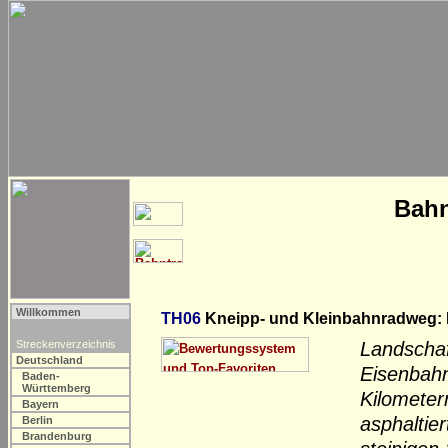
Bahn
Willkommen
TH06
Kneipp- und Kleinbahnradweg:
Streckenverzeichnis
Landschaf
Deutschland
Eisenbahn
Baden-
Württemberg
Kilometer
Bayern
asphaltie
Berlin
Brandenburg