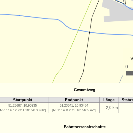
Gesamtweg
Startpunkt
Endpunkt
Länge
Statu
51.23687, 10.90935
51.23341, 10.93484
2,0 km
[N51° 14' 12.73" E10° 54' 33.66"]
[N51° 14' 0.28" E10° 56' 5.42"]
Bahntrassenabschnitte