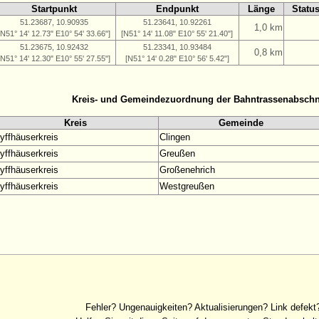
Startpunkt
Endpunkt
Länge
Statu
51.23687, 10.90935
51.23641, 10.92261
1,0 km
[N51° 14' 12.73" E10° 54' 33.66"]
[N51° 14' 11.08" E10° 55' 21.40"]
51.23675, 10.92432
51.23341, 10.93484
0,8 km
[N51° 14' 12.30" E10° 55' 27.55"]
[N51° 14' 0.28" E10° 56' 5.42"]
Kreis- und Gemeindezuordnung der Bahntrassenabschn
Kreis
Gemeinde
yffhäuserkreis
Clingen
yffhäuserkreis
Greußen
yffhäuserkreis
Großenehrich
yffhäuserkreis
Westgreußen
Fehler? Ungenauigkeiten? Aktualisierungen? Link defekt