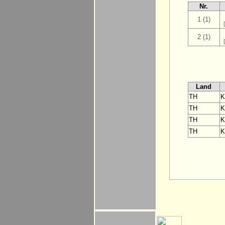
Nr.
1 (1)
2 (1)
Land
TH
K
TH
K
TH
K
TH
K