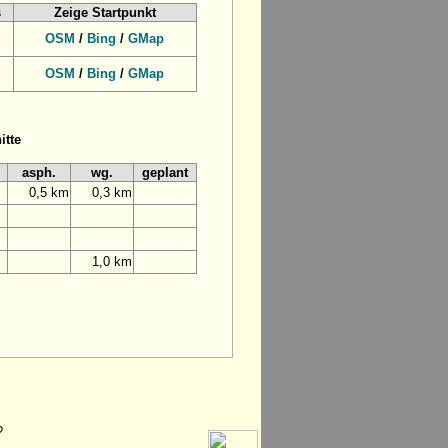
s
Zeige Startpunkt
OSM
/
Bing
/
GMap
OSM
/
Bing
/
GMap
itte
asph.
wg.
geplant
0,5 km
0,3 km
1,0 km
?