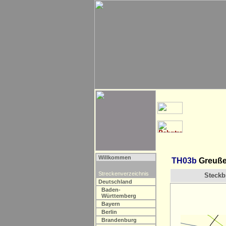
Willkommen
TH03b
Greußen
Streckenverzeichnis
Steckbr
Deutschland
Baden-
Württemberg
Bayern
Berlin
Brandenburg