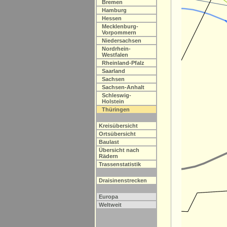
Bremen
Hamburg
Hessen
Mecklenburg-
Vorpommern
Niedersachsen
Nordrhein-
Westfalen
Rheinland-Pfalz
Saarland
Sachsen
Sachsen-Anhalt
Schleswig-
Holstein
Thüringen
Kreisübersicht
Ortsübersicht
Baulast
Übersicht nach
Rädern
Trassenstatistik
Draisinenstrecken
Europa
Weltweit