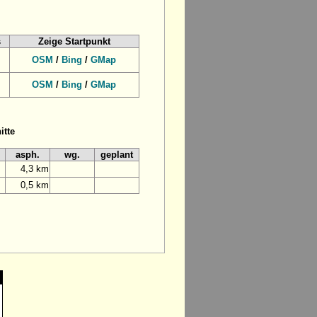
s
Zeige Startpunkt
OSM
/
Bing
/
GMap
OSM
/
Bing
/
GMap
itte
asph.
wg.
geplant
4,3 km
0,5 km