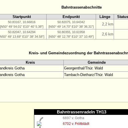
Bahntrassenabschnitte
Startpunkt
Endpunkt
Länge
Statu
50.83167, 10.66816
50.82075, 10.64342
2,2 km
[N50° 49' 54.01" E10° 40' 5.38"]
[N50° 49' 14.70" E10° 38' 36.31"]
50.82047, 10.64294
50.80355, 10.61958
2,6 km
[N50° 49' 13.69" E10° 38' 34.58"]
[N50° 48' 12.78" E10° 37' 10.49"]
Kreis- und Gemeindezuordnung der Bahntrassenabschn
Kreis
Gemeinde
andkreis Gotha
Georgenthal/Thür. Wald
andkreis Gotha
Tambach-Dietharz/Thür. Wald
Bahntrassenradeln TH13
6697 v. Gotha
6702 v. Fröttstädt