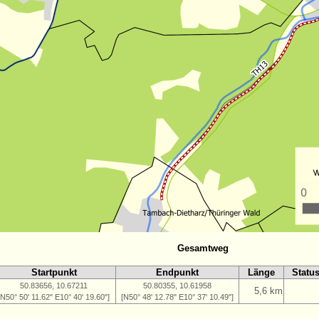
Gesamtweg
Startpunkt
Endpunkt
Länge
Statu
50.83656, 10.67211
50.80355, 10.61958
5,6 km
[N50° 50' 11.62" E10° 40' 19.60"]
[N50° 48' 12.78" E10° 37' 10.49"]