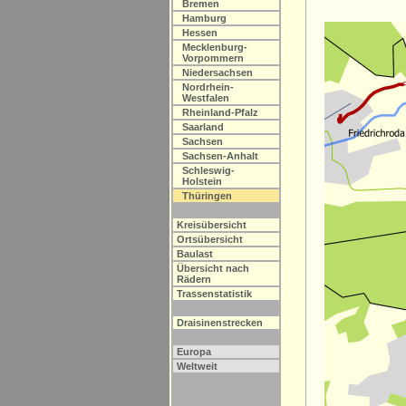
Bremen
Hamburg
Hessen
Mecklenburg-
Vorpommern
Niedersachsen
Nordrhein-
Westfalen
Rheinland-Pfalz
Saarland
Sachsen
Sachsen-Anhalt
Schleswig-
Holstein
Thüringen
Kreisübersicht
Ortsübersicht
Baulast
Übersicht nach
Rädern
Trassenstatistik
Draisinenstrecken
Europa
Weltweit