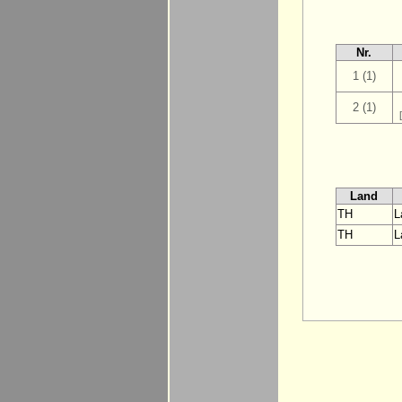
Nr.
1 (1)
2 (1)
Land
TH
L
TH
L