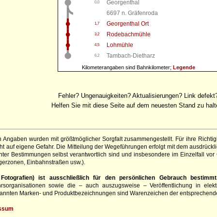
Georgenthal
0,0
6697 n. Gräfenroda
Georgenthal Ort
1,7
Rodebachmühle
3,2
Lohmühle
4,5
Tambach-Dietharz
6,2
Kilometerangaben sind Bahnkilometer;
Legende
Fehler? Ungenauigkeiten? Aktualisierungen? Link defekt
Helfen Sie mit diese Seite auf dem neuesten Stand zu halt
 Angaben wurden mit größtmöglicher Sorgfalt zusammengestellt. Für ihre Richt
 auf eigene Gefahr. Die Mitteilung der Wegeführungen erfolgt mit dem ausdrückli
ter Bestimmungen selbst verantwortlich sind und insbesondere im Einzelfall vor
gerzonen, Einbahnstraßen usw.).
otografien) ist ausschließlich für den persönlichen Gebrauch bestimmt
hrsorganisationen sowie die – auch auszugsweise – Veröffentlichung in elekt
genannten Marken- und Produktbezeichnungen sind Warenzeichen der entsprechend
ssum