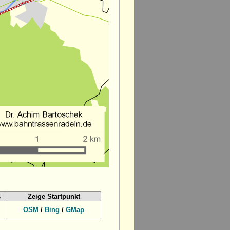
s
Zeige Startpunkt
OSM
/
Bing
/
GMap