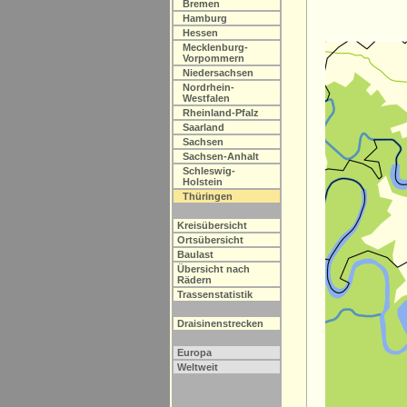
Bremen
Hamburg
Hessen
Mecklenburg-
Vorpommern
Niedersachsen
Nordrhein-
Westfalen
Rheinland-Pfalz
Saarland
Sachsen
Sachsen-Anhalt
Schleswig-
Holstein
Thüringen
Kreisübersicht
Ortsübersicht
Baulast
Übersicht nach
Rädern
Trassenstatistik
Draisinenstrecken
Europa
Weltweit