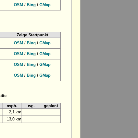
OSM
/
Bing
/
GMap
s
Zeige Startpunkt
OSM
/
Bing
/
GMap
OSM
/
Bing
/
GMap
OSM
/
Bing
/
GMap
OSM
/
Bing
/
GMap
itte
asph.
wg.
geplant
2,1 km
13,0 km