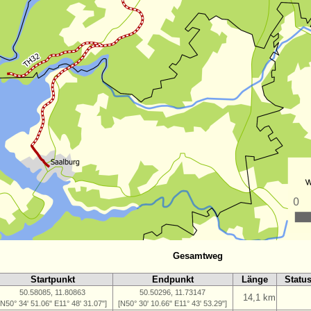
Gesamtweg
Startpunkt
Endpunkt
Länge
Statu
50.58085, 11.80863
50.50296, 11.73147
14,1 km
[N50° 34' 51.06" E11° 48' 31.07"]
[N50° 30' 10.66" E11° 43' 53.29"]