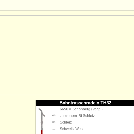
Bahntrassenradeln TH32
6656 v. Schönberg (Vogtl.)
zum ehem. Bf Schleiz
0,0
Schleiz
0,5
Schweilz West
1,1