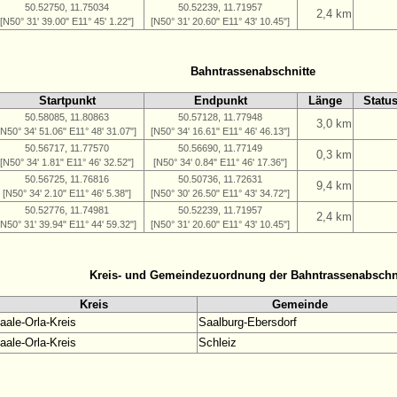
50.52750, 11.75034
50.52239, 11.71957
2,4 km
[N50° 31' 39.00" E11° 45' 1.22"]
[N50° 31' 20.60" E11° 43' 10.45"]
Bahntrassenabschnitte
Startpunkt
Endpunkt
Länge
Statu
50.58085, 11.80863
50.57128, 11.77948
3,0 km
[N50° 34' 51.06" E11° 48' 31.07"]
[N50° 34' 16.61" E11° 46' 46.13"]
50.56717, 11.77570
50.56690, 11.77149
0,3 km
[N50° 34' 1.81" E11° 46' 32.52"]
[N50° 34' 0.84" E11° 46' 17.36"]
50.56725, 11.76816
50.50736, 11.72631
9,4 km
[N50° 34' 2.10" E11° 46' 5.38"]
[N50° 30' 26.50" E11° 43' 34.72"]
50.52776, 11.74981
50.52239, 11.71957
2,4 km
[N50° 31' 39.94" E11° 44' 59.32"]
[N50° 31' 20.60" E11° 43' 10.45"]
Kreis- und Gemeindezuordnung der Bahntrassenabschn
Kreis
Gemeinde
aale-Orla-Kreis
Saalburg-Ebersdorf
aale-Orla-Kreis
Schleiz