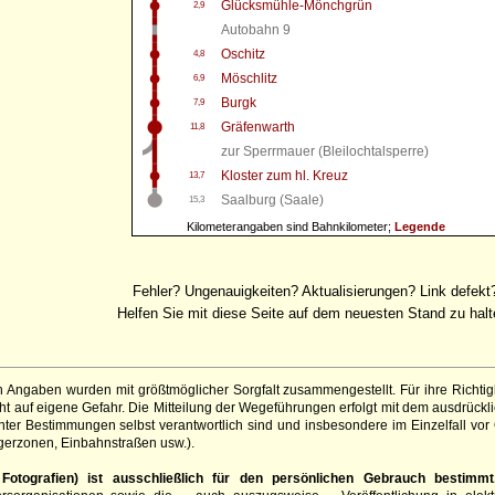
Glücksmühle-Mönchgrün
2,9
Autobahn 9
Oschitz
4,8
Möschlitz
6,9
Burgk
7,9
Gräfenwarth
11,8
zur Sperrmauer (Bleilochtalsperre)
Kloster zum hl. Kreuz
13,7
Saalburg (Saale)
15,3
Kilometerangaben sind Bahnkilometer;
Legende
Fehler? Ungenauigkeiten? Aktualisierungen? Link defekt
Helfen Sie mit diese Seite auf dem neuesten Stand zu halt
 Angaben wurden mit größtmöglicher Sorgfalt zusammengestellt. Für ihre Richt
 auf eigene Gefahr. Die Mitteilung der Wegeführungen erfolgt mit dem ausdrückli
ter Bestimmungen selbst verantwortlich sind und insbesondere im Einzelfall vor
gerzonen, Einbahnstraßen usw.).
otografien) ist ausschließlich für den persönlichen Gebrauch bestimmt