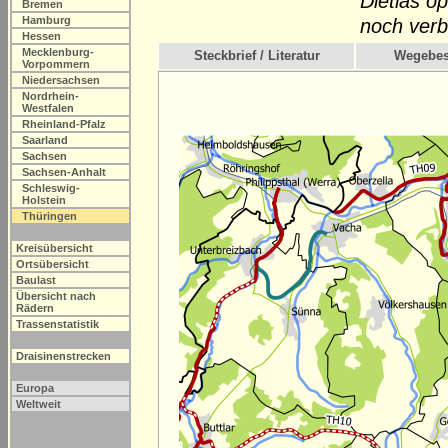
Dietlas op
Bremen
Hamburg
noch verb
Hessen
Mecklenburg-
Steckbrief / Literatur
Wegebes
Vorpommern
Niedersachsen
Nordrhein-
Westfalen
Rheinland-Pfalz
Saarland
Sachsen
Sachsen-Anhalt
Schleswig-
Holstein
Thüringen
Kreisübersicht
Ortsübersicht
Baulast
Übersicht nach
Rädern
Trassenstatistik
Draisinenstrecken
Europa
Weltweit