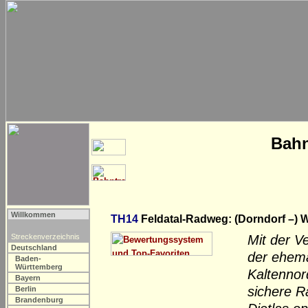
Bahn
Willkommen
TH14
Feldatal-Radweg: (Dorndorf –) W
Streckenverzeichnis
Mit der V
Deutschland
der ehema
Baden-
Württemberg
Kaltennor
Bayern
sichere R
Berlin
Brandenburg