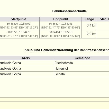
Bahntrassenabschnitte
Startpunkt
Endpunkt
Länge
Statu
50.86496, 10.58702
50.86327, 10.63081
3,4 km
[N50° 51' 53.86" E10° 35' 13.27"]
[N50° 51' 47.77" E10° 37' 50.92"]
50.85771, 10.64476
50.84414, 10.67713
2,9 km
[N50° 51' 27.76" E10° 38' 41.14"]
[N50° 50' 38.90" E10° 40' 37.67"]
Kreis- und Gemeindezuordnung der Bahntrassenabschn
Kreis
Gemeinde
andkreis Gotha
Friedrichroda
andkreis Gotha
Herrenhof
andkreis Gotha
Leinatal