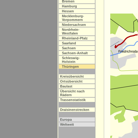
Bremen
Hamburg
Hessen
Mecklenburg-
Vorpommern
Niedersachsen
Nordrhein-
Westfalen
Rheinland-Pfalz
Saarland
Sachsen
Sachsen-Anhalt
Schleswig-
Holstein
Thüringen
Kreisübersicht
Ortsübersicht
Baulast
Übersicht nach
Rädern
Trassenstatistik
Draisinenstrecken
Europa
Weltweit