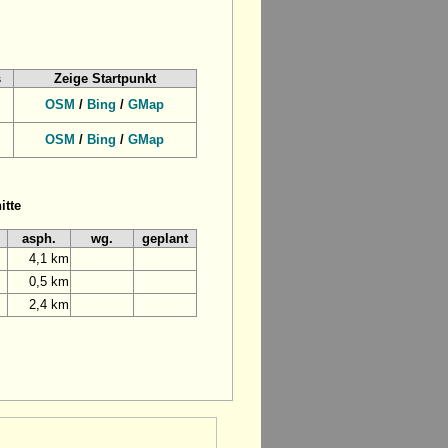
s
Zeige Startpunkt
OSM
/
Bing
/
GMap
OSM
/
Bing
/
GMap
itte
asph.
wg.
geplant
4,1 km
0,5 km
2,4 km