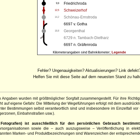
Friedrichroda
9,9
Schweizerhof
12,5
Schönau-Ernstroda
14,2
6697 v. Gotha
Georgenthal
18,8
6729 n. Tambach-Dietharz
6697 n. Gräfenroda
Kilometerangaben sind Bahnkilometer;
Legende
Fehler? Ungenauigkeiten? Aktualisierungen? Link defekt
Helfen Sie mit diese Seite auf dem neuesten Stand zu halt
 Angaben wurden mit größtmöglicher Sorgfalt zusammengestellt. Für ihre Richt
 auf eigene Gefahr. Die Mitteilung der Wegeführungen erfolgt mit dem ausdrückli
ter Bestimmungen selbst verantwortlich sind und insbesondere im Einzelfall vor
gerzonen, Einbahnstraßen usw.).
otografien) ist ausschließlich für den persönlichen Gebrauch bestimmt
hrsorganisationen sowie die – auch auszugsweise – Veröffentlichung in elekt
genannten Marken- und Produktbezeichnungen sind Warenzeichen der entsprechend