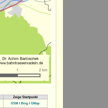
s
Zeige Startpunkt
OSM
/
Bing
/
GMap