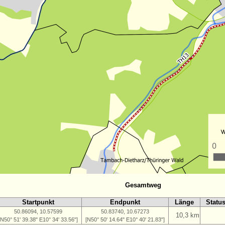
Gesamtweg
Startpunkt
Endpunkt
Länge
Statu
50.86094, 10.57599
50.83740, 10.67273
10,3 km
[N50° 51' 39.38" E10° 34' 33.56"]
[N50° 50' 14.64" E10° 40' 21.83"]