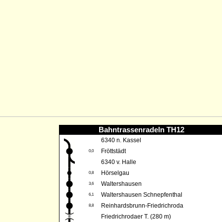
Bahntrassenradeln TH12
6340 n. Kassel
Fröttstädt
0,0
6340 v. Halle
Hörselgau
0,8
Waltershausen
3,6
Waltershausen Schnepfenthal
6,1
Reinhardsbrunn-Friedrichroda
8,8
Friedrichrodaer T. (280 m)