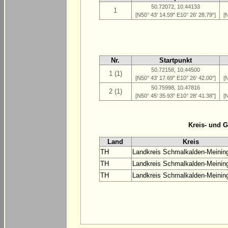
50.72072, 10.44133
1
[N50° 43' 14.59" E10° 26' 28.79"]
[
Nr.
Startpunkt
50.72158, 10.44500
1 (1)
[N50° 43' 17.69" E10° 26' 42.00"]
[
50.75998, 10.47816
2 (1)
[N50° 45' 35.93" E10° 28' 41.38"]
[
Kreis- und 
Land
Kreis
TH
Landkreis Schmalkalden-Meinin
TH
Landkreis Schmalkalden-Meinin
TH
Landkreis Schmalkalden-Meinin