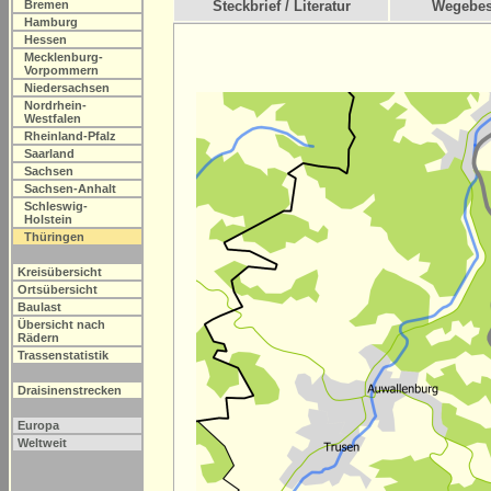
Bremen
Steckbrief / Literatur
Wegebes
Hamburg
Hessen
Mecklenburg-
Vorpommern
Niedersachsen
Nordrhein-
Westfalen
Rheinland-Pfalz
Saarland
Sachsen
Sachsen-Anhalt
Schleswig-
Holstein
Thüringen
Kreisübersicht
Ortsübersicht
Baulast
Übersicht nach
Rädern
Trassenstatistik
Draisinenstrecken
Europa
Weltweit