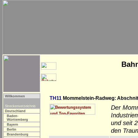
Bahn
Willkommen
TH11
Mommelstein-Radweg: Abschnitt
Streckenverzeichnis
Der Momm
Deutschland
Industrie
Baden-
Württemberg
und seit 
Bayern
den Traum
Berlin
Brandenburg