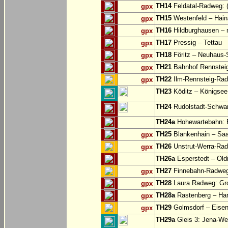
TH14
Feldatal-Radweg: (
gpx
TH15
Westenfeld – Hain
gpx
TH16
Hildburghausen – 
gpx
TH17
Pressig – Tettau
gpx
TH18
Föritz – Neuhaus-
gpx
TH21
Bahnhof Rennsteig
gpx
TH22
Ilm-Rennsteig-Rad
gpx
TH23
Köditz – Königsee 
TH24
Rudolstadt-Schwar
TH24a
Hohewartebahn: E
TH25
Blankenhain – Saa
gpx
TH26
Unstrut-Werra-Rad
gpx
TH26a
Esperstedt – Old
TH27
Finnebahn-Radweg:
gpx
TH28
Laura Radweg: Gr
gpx
TH28a
Rastenberg – Har
gpx
TH29
Golmsdorf – Eisen
gpx
TH29a
Gleis 3: Jena-Wes