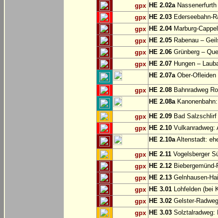
HE 2.02a
Nassenerfurth 
gpx
HE 2.03
Ederseebahn-Ra
gpx
HE 2.04
Marburg-Cappel
gpx
HE 2.05
Rabenau – Geil
gpx
HE 2.06
Grünberg – Que
gpx
HE 2.07
Hungen – Laub
gpx
HE 2.07a
Ober-Ofleiden
HE 2.08
Bahnradweg Rot
gpx
HE 2.08a
Kanonenbahn: 
HE 2.09
Bad Salzschlirf 
gpx
HE 2.10
Vulkanradweg: A
gpx
HE 2.10a
Altenstadt: eh
HE 2.11
Vogelsberger S
gpx
HE 2.12
Biebergemünd-R
gpx
HE 2.13
Gelnhausen-Haile
gpx
HE 3.01
Lohfelden (bei 
gpx
HE 3.02
Gelster-Radweg
gpx
HE 3.03
Solztalradweg: 
gpx