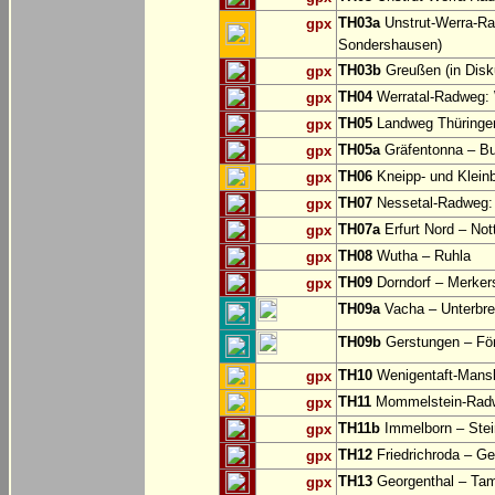
TH03a
Unstrut-Werra-Ra
gpx
Sondershausen)
TH03b
Greußen (in Disk
gpx
TH04
Werratal-Radweg: W
gpx
TH05
Landweg Thüringer
gpx
TH05a
Gräfentonna – Bu
gpx
TH06
Kneipp- und Klei
gpx
TH07
Nessetal-Radweg: 
gpx
TH07a
Erfurt Nord – Not
gpx
TH08
Wutha – Ruhla
gpx
TH09
Dorndorf – Merker
gpx
TH09a
Vacha – Unterbrei
TH09b
Gerstungen – För
TH10
Wenigentaft-Mans
gpx
TH11
Mommelstein-Radwe
gpx
TH11b
Immelborn – Ste
gpx
TH12
Friedrichroda – Ge
gpx
TH13
Georgenthal – Tam
gpx