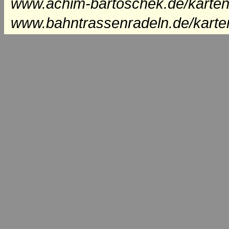
www.achim-bartoschek.de/karten
www.bahntrassenradeln.de/karte