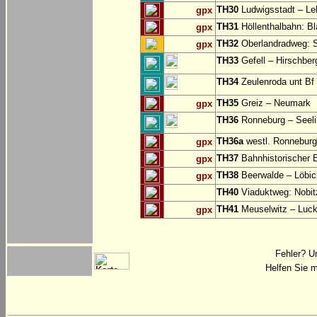
TH30
Ludwigsstadt – Le
gpx
TH31
Höllenthalbahn: Bl
gpx
TH32
Oberlandradweg: S
gpx
TH33
Gefell – Hirschber
TH34
Zeulenroda unt Bf 
TH35
Greiz – Neumark
gpx
TH36
Ronneburg – Seelin
TH36a
westl. Ronneburg 
gpx
TH37
Bahnhistorischer 
gpx
TH38
Beerwalde – Löbi
gpx
TH40
Viaduktweg: Nobit
TH41
Meuselwitz – Luc
gpx
Fehler? U
Helfen Sie m