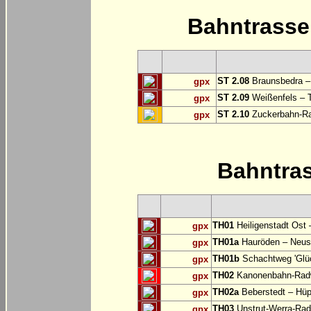
Bahntrass
ST 2.08
Braunsbedra 
gpx
ST 2.09
Weißenfels – T
gpx
ST 2.10
Zuckerbahn-Ra
gpx
Bahntra
TH01
Heiligenstadt Ost 
gpx
TH01a
Hauröden – Neust
gpx
TH01b
Schachtweg 'Glüc
gpx
TH02
Kanonenbahn-Radwe
gpx
TH02a
Beberstedt – Hüp
gpx
TH03
Unstrut-Werra-Rad
gpx