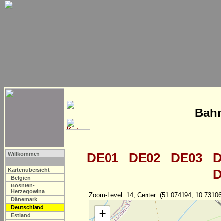
Bahn
DE01
DE02
DE03
D
Willkommen
Kartenübersicht
D
Belgien
Bosnien-
Herzegowina
Zoom-Level: 14, Center: (51.074194, 10.73106
Dänemark
Deutschland
+
Estland