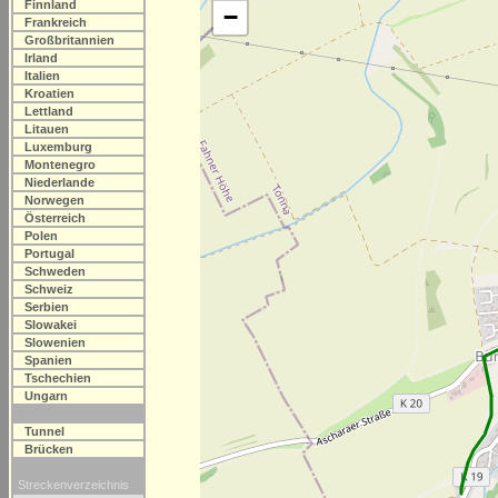
Finnland
−
Frankreich
Großbritannien
Irland
Italien
Kroatien
Lettland
Litauen
Luxemburg
Montenegro
Niederlande
Norwegen
Österreich
Polen
Portugal
Schweden
Schweiz
Serbien
Slowakei
Slowenien
Spanien
Tschechien
Ungarn
Tunnel
Brücken
Streckenverzeichnis