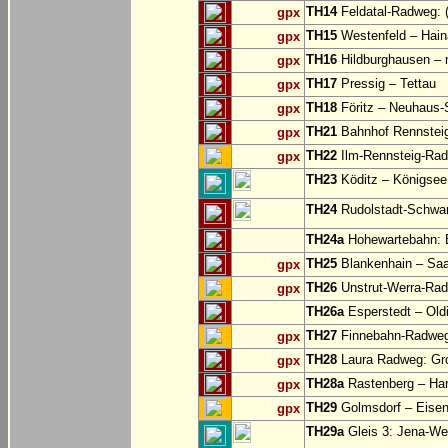
TH14
Feldatal-Radweg: (
gpx
TH15
Westenfeld – Hain
gpx
TH16
Hildburghausen – 
gpx
TH17
Pressig – Tettau
gpx
TH18
Föritz – Neuhaus-
gpx
TH21
Bahnhof Rennsteig
gpx
TH22
Ilm-Rennsteig-Rad
gpx
TH23
Köditz – Königsee 
TH24
Rudolstadt-Schwar
TH24a
Hohewartebahn: E
TH25
Blankenhain – Saa
gpx
TH26
Unstrut-Werra-Rad
gpx
TH26a
Esperstedt – Old
TH27
Finnebahn-Radweg:
gpx
TH28
Laura Radweg: Gr
gpx
TH28a
Rastenberg – Har
gpx
TH29
Golmsdorf – Eisen
gpx
TH29a
Gleis 3: Jena-Wes