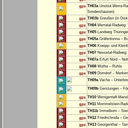
TH03a
Unstrut-Werra-Ra
gpx
Sondershausen)
TH03b
Greußen (in Disk
gpx
TH04
Werratal-Radweg: W
gpx
TH05
Landweg Thüringer
gpx
TH05a
Gräfentonna – Bu
gpx
TH06
Kneipp- und Klei
gpx
TH07
Nessetal-Radweg: 
gpx
TH07a
Erfurt Nord – Not
gpx
TH08
Wutha – Ruhla
gpx
TH09
Dorndorf – Merker
gpx
TH09a
Vacha – Unterbrei
TH09b
Gerstungen – För
TH10
Wenigentaft-Mans
gpx
TH11
Mommelstein-Radwe
gpx
TH11b
Immelborn – Ste
gpx
TH12
Friedrichroda – Ge
gpx
TH13
Georgenthal – Tam
gpx