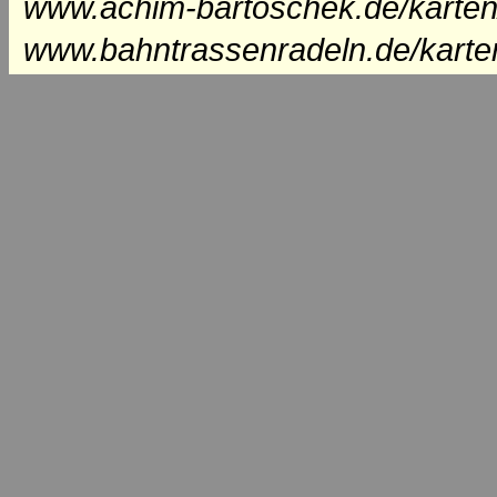
www.achim-bartoschek.de/karten
www.bahntrassenradeln.de/karte