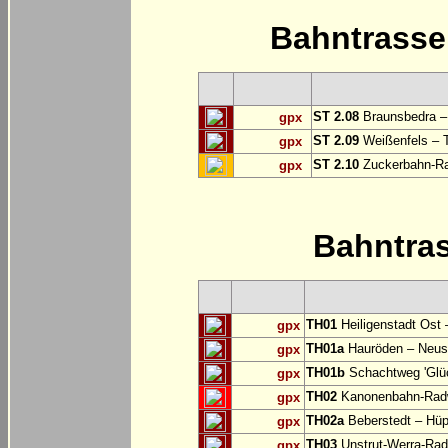
Bahntrass
ST 2.08
Braunsbedra 
gpx
ST 2.09
Weißenfels – T
gpx
ST 2.10
Zuckerbahn-Ra
gpx
Bahntra
TH01
Heiligenstadt Ost 
gpx
TH01a
Hauröden – Neust
gpx
TH01b
Schachtweg 'Glüc
gpx
TH02
Kanonenbahn-Radwe
gpx
TH02a
Beberstedt – Hüp
gpx
TH03
Unstrut-Werra-Rad
gpx