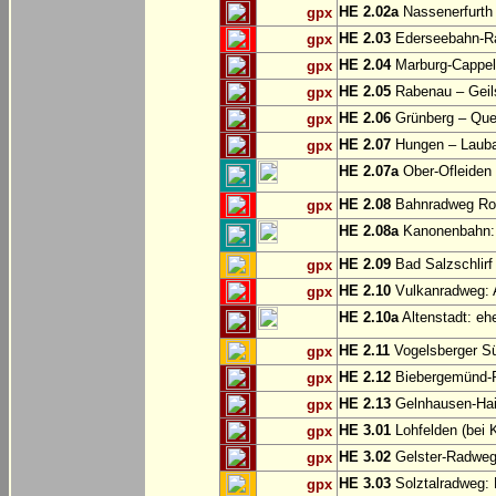
HE 2.02a
Nassenerfurth 
gpx
HE 2.03
Ederseebahn-Ra
gpx
HE 2.04
Marburg-Cappel
gpx
HE 2.05
Rabenau – Geil
gpx
HE 2.06
Grünberg – Que
gpx
HE 2.07
Hungen – Laub
gpx
HE 2.07a
Ober-Ofleiden
HE 2.08
Bahnradweg Rot
gpx
HE 2.08a
Kanonenbahn: 
HE 2.09
Bad Salzschlirf 
gpx
HE 2.10
Vulkanradweg: A
gpx
HE 2.10a
Altenstadt: eh
HE 2.11
Vogelsberger S
gpx
HE 2.12
Biebergemünd-R
gpx
HE 2.13
Gelnhausen-Haile
gpx
HE 3.01
Lohfelden (bei 
gpx
HE 3.02
Gelster-Radweg
gpx
HE 3.03
Solztalradweg: 
gpx