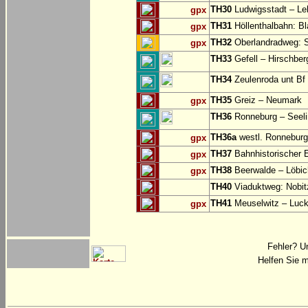
TH30
Ludwigsstadt – Le
gpx
TH31
Höllenthalbahn: Bl
gpx
TH32
Oberlandradweg: S
gpx
TH33
Gefell – Hirschber
TH34
Zeulenroda unt Bf 
TH35
Greiz – Neumark
gpx
TH36
Ronneburg – Seelin
TH36a
westl. Ronneburg 
gpx
TH37
Bahnhistorischer 
gpx
TH38
Beerwalde – Löbi
gpx
TH40
Viaduktweg: Nobit
TH41
Meuselwitz – Luc
gpx
Fehler? U
Helfen Sie m