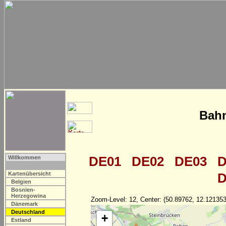
Bahn
DE01
DE02
DE03
D
Willkommen
Kartenübersicht
D
Belgien
Bosnien-
Herzegowina
Zoom-Level: 12, Center: (50.89762, 12.121353
Dänemark
Deutschland
+
Estland