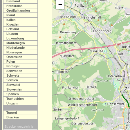
Finnland
−
Frankreich
Großbritannien
Irland
Italien
Kroatien
Lettland
Litauen
Luxemburg
Montenegro
Niederlande
Norwegen
Österreich
Polen
Portugal
Schweden
Schweiz
Serbien
Slowakei
Slowenien
Spanien
Tschechien
Ungarn
Tunnel
Brücken
Streckenverzeichnis