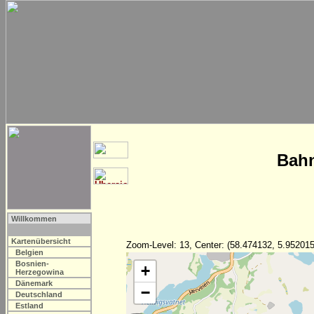
Bahn
Willkommen
Kartenübersicht
Zoom-Level: 13, Center: (58.474132, 5.952015
Belgien
Bosnien-
+
Herzegowina
Dänemark
−
Deutschland
Estland