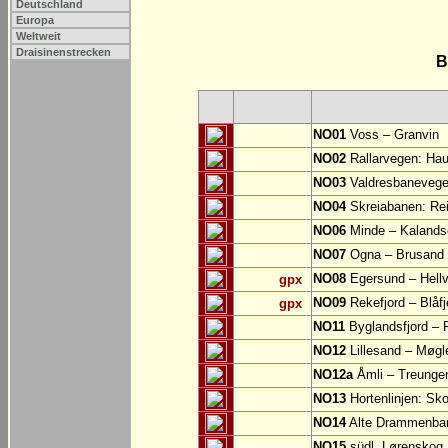
Deutschland
Europa
Weltweit
Draisinenstrecken
B
NO01
Voss – Granvin
NO02
Rallarvegen: Hau
NO03
Valdresbanevege
NO04
Skreiabanen: Rei
NO06
Minde – Kalands
NO07
Ogna – Brusand
NO08
Egersund – Hellv
gpx
NO09
Rekefjord – Blåfje
gpx
NO11
Byglandsfjord –
NO12
Lillesand – Møgl
NO12a
Åmli – Treunge
NO13
Hortenlinjen: Sk
NO14
Alte Drammenban
NO15
südl. Lørenskog