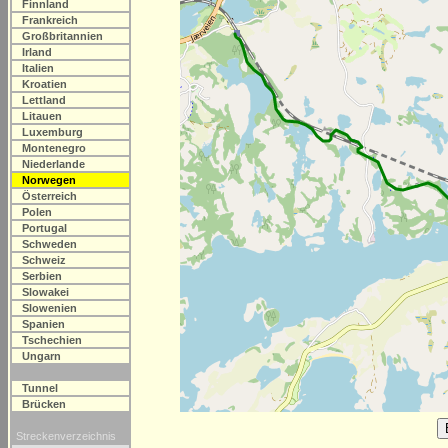
Finnland
Frankreich
Großbritannien
Irland
Italien
Kroatien
Lettland
Litauen
Luxemburg
Montenegro
Niederlande
Norwegen
Österreich
Polen
Portugal
Schweden
Schweiz
Serbien
Slowakei
Slowenien
Spanien
Tschechien
Ungarn
Tunnel
Brücken
Streckenverzeichnis