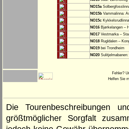
NO15a
Solbergfosslinn
NO15b
Vammalinna: A
NO15c
Kykkelsrudlinna
NO16
Bjørkelangen – 
NO17
Vestmarka – Sta
NO18
Rugldalen – Kon
NO19
bei Trondheim
NO20
Sulitjelmabanen:
Fehler? U
Helfen Sie m
Die Tourenbeschreibungen un
größtmöglicher Sorgfalt zusamm