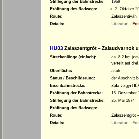
Stilllegung der Bahnstrecke:
1969
Eröffnung des Radwegs:
2. Oktober 2
Route:
Zalaszentiván.
Details:
Literatur
Fot
HU03
Zalaszentgrót – Zalaudvarnok u
Streckenlänge (einfach):
ca. 8,2 km (da
verteilt auf dre
Oberfläche:
asph.
Status / Beschilderung:
der Abschnitt b
Eisenbahnstrecke:
Zala völgyi HÉ
Eröffnung der Bahnstrecke:
15. Dezember 
Stilllegung der Bahnstrecke:
25. Mai 1974
Eröffnung des Radwegs:
Route:
Zalaszentgrót 
Details:
Literatur
Fot