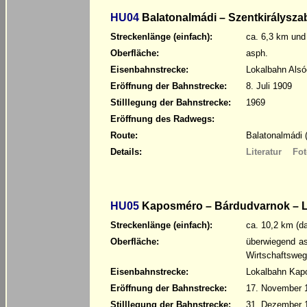
HU04
Balatonalmádi – Szentkirálysza
Streckenlänge (einfach):
ca. 6,3 km und
Oberfläche:
asph.
Eisenbahnstrecke:
Lokalbahn Als
Eröffnung der Bahnstrecke:
8. Juli 1909
Stilllegung der Bahnstrecke:
1969
Eröffnung des Radwegs:
Route:
Balatonalmádi 
Details:
Literatur
Fot
HU05
Kaposméro – Bárdudvarnok – L
Streckenlänge (einfach):
ca. 10,2 km (d
Oberfläche:
überwiegend as
Wirtschaftsweg
Eisenbahnstrecke:
Lokalbahn Kap
Eröffnung der Bahnstrecke:
17. November 
Stilllegung der Bahnstrecke:
31. Dezember 