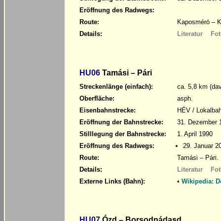
Eröffnung des Radwegs:
Route:
Kaposmérö – Ka
Details:
Literatur
Fot
HU06
Tamási – Pári
Streckenlänge (einfach):
ca. 5,8 km (da
Oberfläche:
asph.
Eisenbahnstrecke:
HÉV / Lokalba
Eröffnung der Bahnstrecke:
31. Dezember 
Stilllegung der Bahnstrecke:
1. April 1990
Eröffnung des Radwegs:
29. Januar 2
Route:
Tamási – Pári.
Details:
Literatur
Fot
Externe Links (Bahn):
•
Wikipedia: 
HU07
Ózd – Borsodnádasd