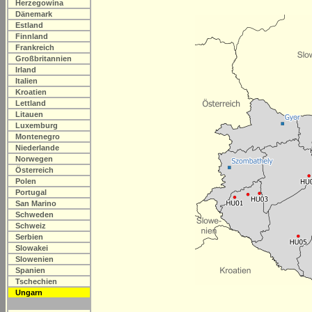
Herzegowina
Dänemark
Estland
Finnland
Frankreich
Großbritannien
Irland
Italien
Kroatien
Lettland
Litauen
Luxemburg
Montenegro
Niederlande
Norwegen
Österreich
Polen
Portugal
San Marino
Schweden
Schweiz
Serbien
Slowakei
Slowenien
Spanien
Tschechien
Ungarn