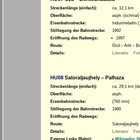
Streckenlänge (einfach):
ca. 12,1 km
Oberfläche:
asph. (schmal)
Eisenbahnstrecke:
Industriebahn 
Stilllegung der Bahnstrecke:
1992
Eröffnung des Radwegs:
1997
Route:
Ózd – Arló – B
Details:
Literatur
Fot
HU08
Satoraljaujhely – Palhaza
Streckenlänge (einfach):
ca. 29,1 km (d
Oberfläche:
asph.
Eisenbahnstrecke:
(760 mm)
Stilllegung der Bahnstrecke:
1980
Eröffnung des Radwegs:
Route:
Satoraljaujhel
Details:
Literatur
Fot
Externe Links (Bahn):
•
Wikipedia: 