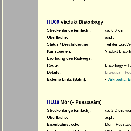
HU09
Viadukt Biatorbágy
Streckenlänge (einfach):
ca. 6,3 km
Oberfläche:
asph.
Status / Beschilderung:
Teil der EuroVe
Kunstbauten:
Viadukt Biator
Eröffnung des Radwegs:
Route:
Biatorbágy – Tö
Details:
Literatur
Fot
Externe Links (Bahn):
•
Wikipedia: E
HU10
Mór (– Pusztavám)
Streckenlänge (einfach):
ca. 2,2 km; wei
Oberfläche:
asph.
Eisenbahnstrecke:
Mór – Pusztav