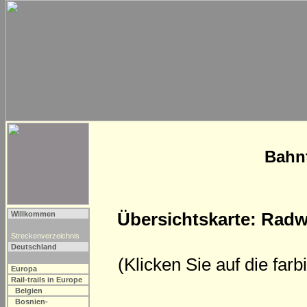
Bahn
Übersichtskarte: Radw
Willkommen
Streckenverzeichnis
Deutschland
(Klicken Sie auf die far
Europa
Rail-trails in Europe
Belgien
Bosnien-