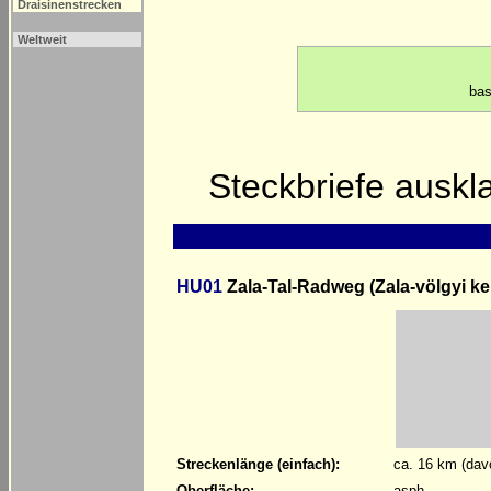
Draisinenstrecken
Weltweit
bas
Steckbriefe ausk
HU01
Zala-Tal-Radweg (Zala-völgyi ke
Streckenlänge (einfach):
ca. 16 km (dav
Oberfläche:
asph.