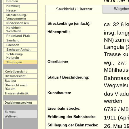
nicht die 
Bremen
Hamburg
Wegebe
Steckbrief / Literatur
Hessen
Mecklenburg-
Vorpommern
ca. 32,6 
Niedersachsen
Streckenlänge (einfach):
Nordrhein-
Westfalen
insg. lan
Höhenprofil:
Rheinland-Pfalz
NN) zum e
Saarland
Sachsen
Langula (
Sachsen-Anhalt
Trasse ku
Schleswig-
Holstein
wg., zw.
Oberfläche:
Thüringen
Mühlhause
Kreisübersicht
Ortsübersicht
Bahntrass
Status / Beschilderung:
Baulast
Wegweisun
Übersicht nach
Rädern
das Viadu
Kunstbauten:
Trassenstatistik
werden
Draisinenstrecken
6736 / Mü
Eisenbahnstrecke:
Europa
1911 (Apri
Weltweit
Eröffnung der Bahnstrecke:
26. Mai 1
Stilllegung der Bahnstrecke: