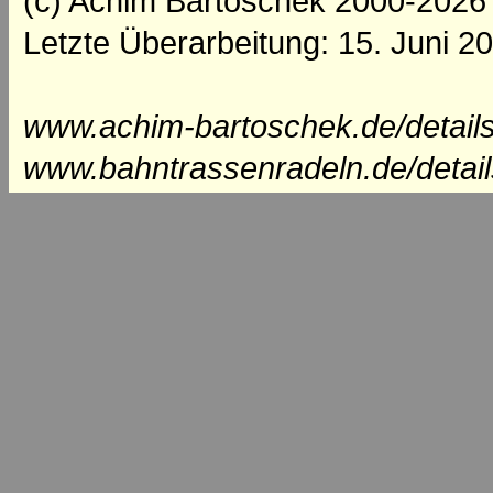
(c) Achim Bartoschek 2000-2026
Letzte Überarbeitung: 15. Juni 2
www.achim-bartoschek.de/details
www.bahntrassenradeln.de/detail