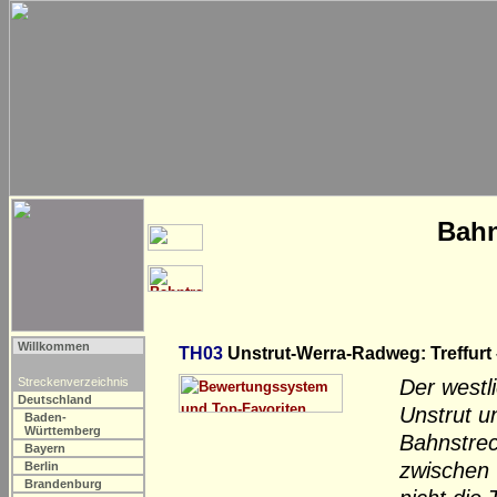
Bahn
Willkommen
TH03
Unstrut-Werra-Radweg: Treffurt
Streckenverzeichnis
Der westl
Deutschland
Unstrut u
Baden-
Württemberg
Bahnstrec
Bayern
zwischen 
Berlin
Brandenburg