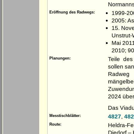
Normannst
1999-20
Eröffnung des Radwegs:
2005: As
15. Nove
Unstrut
Mai 201
2010; 90
Teile de
Planungen:
sollen sa
Radweg 
mängel
Zuwendun
2024 übe
Das Viadu
4827
,
482
Messtischblätter:
Heldra-F
Route:
Diedorf –