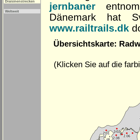
Draisinenstrecken
jernbaner
entnomm
Weltweit
Dänemark hat Sv
www.railtrails.dk
do
Übersichtskarte: Radw
(Klicken Sie auf die far