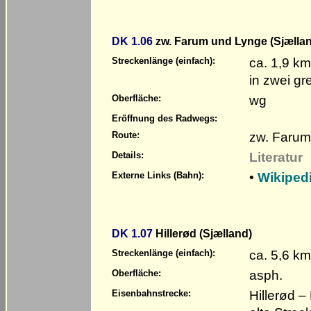
DK 1.06
zw. Farum und Lynge (Sjælla
ca. 1,9 km
Streckenlänge (einfach):
in zwei gr
wg
Oberfläche:
Eröffnung des Radwegs:
zw. Farum
Route:
Literatur
Details:
•
Wikiped
Externe Links (Bahn):
DK 1.07
Hillerød (Sjælland)
ca. 5,6 km
Streckenlänge (einfach):
asph.
Oberfläche:
Hillerød 
Eisenbahnstrecke: