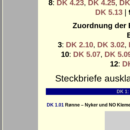
8
:
DK 4.23
,
DK 4.25
,
DK
DK 5.13
|
Zuordnung der
3
:
DK 2.10
,
DK 3.02
,
10
:
DK 5.07
,
DK 5.0
12
:
DK
Steckbriefe ausk
DK 1:
DK 1.01
Rønne – Nyker und NO Kleme