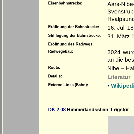
Aars-Nibe-
Eisenbahnstrecke:
Svenstrup
Hvalpsund
16. Juli 1
Eröffnung der Bahnstrecke:
31. März 
Stilllegung der Bahnstrecke:
Eröffnung des Radwegs:
2024 wurd
Radwegebau:
an die be
Nibe – Ha
Route:
Literatur
Details:
•
Wikiped
Externe Links (Bahn):
DK 2.08
Himmerlandsstien: Løgstør –