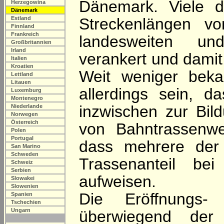
Dänemark. Viele 
Herzegowina
Dänemark
Estland
Streckenlängen v
Finnland
Frankreich
landesweiten un
Großbritannien
Irland
verankert und damit
Italien
Kroatien
Weit weniger beka
Lettland
Litauen
allerdings sein, d
Luxemburg
Montenegro
inzwischen zur Bil
Niederlande
Norwegen
Österreich
von Bahntrassenwe
Polen
Portugal
dass mehrere der
San Marino
Schweden
Trassenanteil be
Schweiz
Serbien
aufweisen.
Slowakei
Slowenien
Die Eröffnungs- 
Spanien
Tschechien
Ungarn
überwiegend der