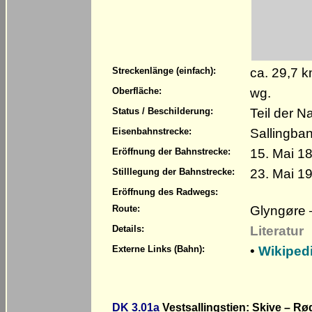
ca. 29,7 
Streckenlänge (einfach):
wg.
Oberfläche:
Teil der N
Status / Beschilderung:
Sallingba
Eisenbahnstrecke:
15. Mai 1
Eröffnung der Bahnstrecke:
23. Mai 19
Stilllegung der Bahnstrecke:
Eröffnung des Radwegs:
Glyngøre 
Route:
Literatur
Details:
•
Wikiped
Externe Links (Bahn):
DK 3.01a
Vestsallingstien: Skive – Rø