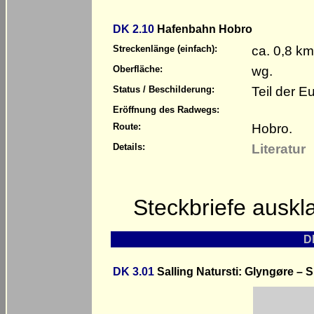
DK 2.10
Hafenbahn Hobro
ca. 0,8 km
Streckenlänge (einfach):
wg.
Oberfläche:
Teil der 
Status / Beschilderung:
Eröffnung des Radwegs:
Hobro.
Route:
Literatur
Details:
Steckbriefe ausk
DK
DK 3.01
Salling Natursti: Glyngøre – S