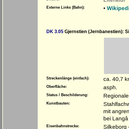
•
Wikiped
Externe Links (Bahn):
DK 3.05
Gjernstien (Jernbanestien): S
ca. 40,7 
Streckenlänge (einfach):
asph.
Oberfläche:
Regionale
Status / Beschilderung:
Stahlfach
Kunstbauten:
mit angre
bei Langå
Silkeborg
Eisenbahnstrecke: