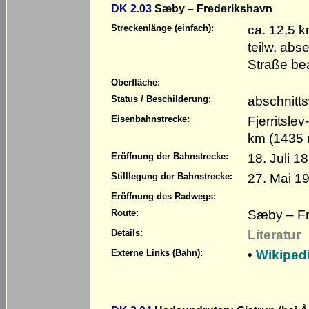
DK 2.03
Sæby – Frederikshavn
ca. 12,5 
Streckenlänge (einfach):
teilw. abs
Straße be
Oberfläche:
abschnitts
Status / Beschilderung:
Fjerritsl
Eisenbahnstrecke:
km (1435
18. Juli 1
Eröffnung der Bahnstrecke:
27. Mai 1
Stilllegung der Bahnstrecke:
Eröffnung des Radwegs:
Sæby – Fr
Route:
Literatur
Details:
•
Wikipedi
Externe Links (Bahn):