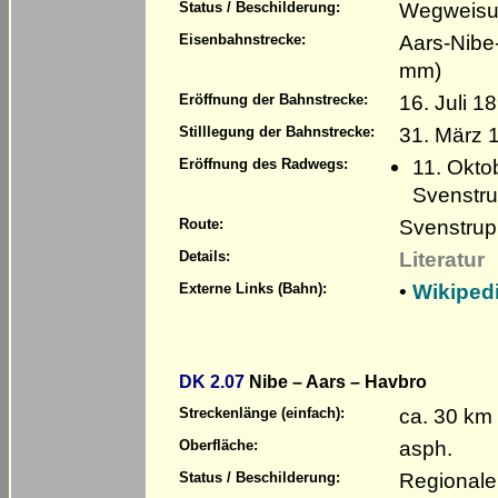
Wegweisun
Status / Beschilderung:
Aars-Nibe
Eisenbahnstrecke:
mm)
16. Juli 1
Eröffnung der Bahnstrecke:
31. März 
Stilllegung der Bahnstrecke:
11. Okto
Eröffnung des Radwegs:
Svenstru
Svenstrup
Route:
Literatur
Details:
•
Wikiped
Externe Links (Bahn):
DK 2.07
Nibe – Aars – Havbro
ca. 30 km
Streckenlänge (einfach):
asph.
Oberfläche:
Regionale
Status / Beschilderung: