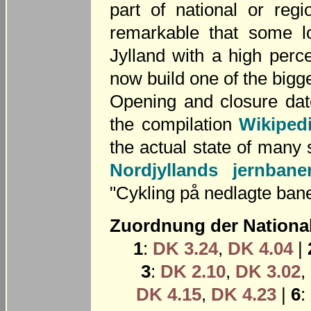
part of national or regi
remarkable that some lo
Jylland with a high per
now build one of the bigge
Opening and closure dat
the compilation
Wikiped
the actual state of many
Nordjyllands jernbane
"Cykling på nedlagte bane
Zuordnung der Nationa
1
:
DK 3.24
,
DK 4.04
|
3
:
DK 2.10
,
DK 3.02
,
DK 4.15
,
DK 4.23
|
6
: