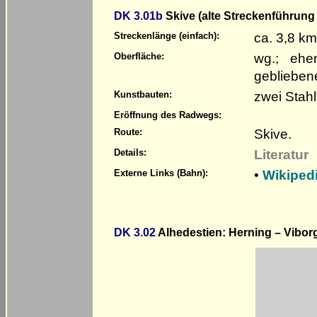
DK 3.01b
Skive (alte Streckenführun
ca. 3,8 km
Streckenlänge (einfach):
wg.; ehe
Oberfläche:
geblieben
zwei Stah
Kunstbauten:
Eröffnung des Radwegs:
Skive.
Route:
Literatur
Details:
•
Wikiped
Externe Links (Bahn):
DK 3.02
Alhedestien: Herning – Vibor