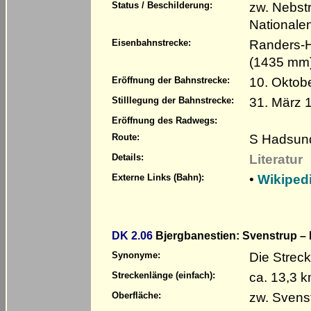
zw. Nebst
Status / Beschilderung:
Nationale
Randers-H
Eisenbahnstrecke:
(1435 mm
10. Oktob
Eröffnung der Bahnstrecke:
31. März 
Stilllegung der Bahnstrecke:
Eröffnung des Radwegs:
S Hadsund
Route:
Literatur
Details:
•
Wikiped
Externe Links (Bahn):
DK 2.06
Bjergbanestien: Svenstrup – 
Die Streck
Synonyme:
ca. 13,3 
Streckenlänge (einfach):
zw. Svens
Oberfläche: