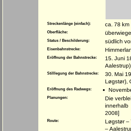
ca. 78 km
Streckenlänge (einfach):
überwiege
Oberfläche:
südlich v
Status / Beschilderung:
Himmerlan
Eisenbahnstrecke:
15. Juni 
Eröffnung der Bahnstrecke:
Aalestrup)
30. Mai 19
Stilllegung der Bahnstrecke:
Løgstør), 
Novembe
Eröffnung des Radwegs:
Die verbl
Planungen:
innerhalb
2008]
Løgstør –
Route:
– Aalestru