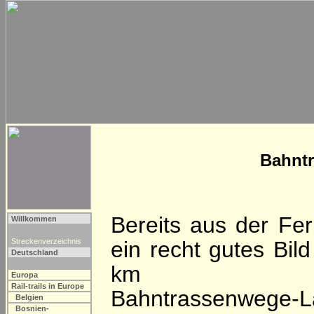
Bahntr
Bereits aus der Fer
Willkommen
Streckenverzeichnis
ein recht gutes Bil
Deutschland
km umfas
Europa
Rail-trails in Europe
Bahntrassenwege-L
Belgien
Bosnien-