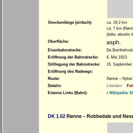
Streckenlänge (einfach):
ca. 19,2 km
ca. 7 km (Rønn
(teilw. abseits 
asph.
Oberfläche:
Eisenbahnstrecke:
De Bornholmske
Eröffnung der Bahnstrecke:
6. Mai 1913
Stilllegung der Bahnstrecke:
15. September
Eröffnung des Radwegs:
Route:
Rønne – Nyker
Details:
Literatur
Fot
Externe Links (Bahn):
•
Wikipedia: 
DK 1.02
Rønne – Robbedale und Nexø