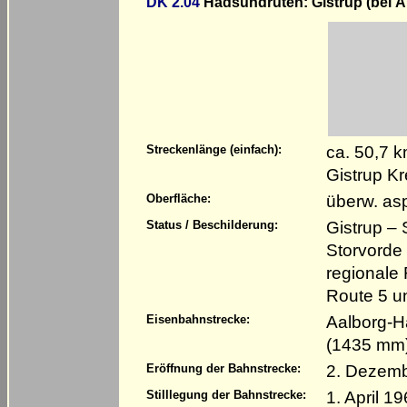
DK 2.04
Hadsundruten: Gistrup (bei Å
ca. 50,7 
Streckenlänge (einfach):
Gistrup K
überw. asp
Oberfläche:
Gistrup – 
Status / Beschilderung:
Storvorde 
regionale
Route 5 u
Aalborg-H
Eisenbahnstrecke:
(1435 mm
2. Dezem
Eröffnung der Bahnstrecke:
1. April 1
Stilllegung der Bahnstrecke: