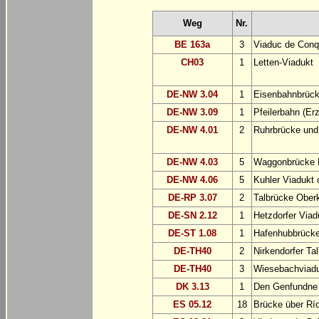
Weg
Nr.
BE 163a
3
Viaduc de Con
CH03
1
Letten-Viadukt
DE-NW 3.04
1
Eisenbahnbrück
DE-NW 3.09
1
Pfeilerbahn (Er
DE-NW 4.01
2
Ruhrbrücke und
DE-NW 4.03
5
Waggonbrücke 
DE-NW 4.06
5
Kuhler Viadukt 
DE-RP 3.07
2
Talbrücke Ober
DE-SN 2.12
1
Hetzdorfer Viad
DE-ST 1.08
1
Hafenhubbrück
DE-TH40
2
Nirkendorfer Ta
DE-TH40
3
Wiesebachviad
DK 3.13
1
Den Genfundne
ES 05.12
18
Brücke über Río