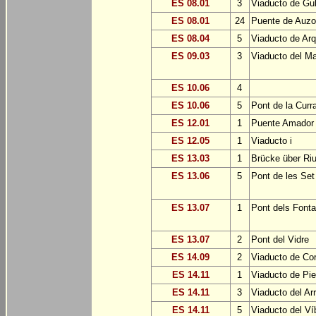
ES 08.01
3
Viaducto de Guli
ES 08.01
24
Puente de Auzok
ES 08.04
5
Viaducto de Arq
ES 09.03
3
Viaducto del Ma
ES 10.06
4
ES 10.06
5
Pont de la Curr
ES 12.01
1
Puente Amador 
ES 12.05
1
Viaducto i
ES 13.03
1
Brücke über Riu
ES 13.06
5
Pont de les Set
ES 13.07
1
Pont dels Font
ES 13.07
2
Pont del Vidre
ES 14.09
2
Viaducto de Cor
ES 14.11
1
Viaducto de Pie
ES 14.11
3
Viaducto del Ar
ES 14.11
5
Viaducto del Ví