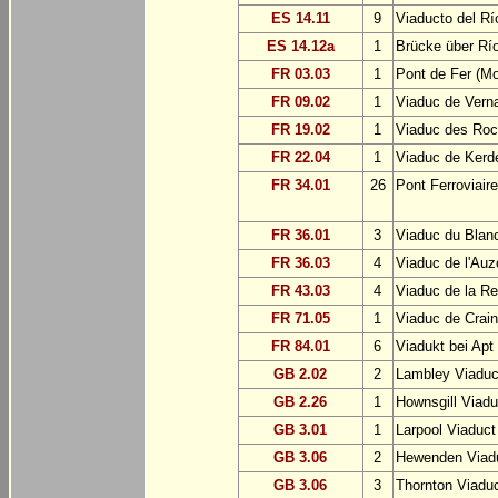
ES 14.11
9
Viaducto del R
ES 14.12a
1
Brücke über Rí
FR 03.03
1
Pont de Fer (Mo
FR 09.02
1
Viaduc de Verna
FR 19.02
1
Viaduc des Roc
FR 22.04
1
Viaduc de Kerd
FR 34.01
26
Pont Ferroviair
FR 36.01
3
Viaduc du Blan
FR 36.03
4
Viaduc de l'Auz
FR 43.03
4
Viaduc de la 
FR 71.05
1
Viaduc de Crai
FR 84.01
6
Viadukt bei Apt
GB 2.02
2
Lambley Viaduc
GB 2.26
1
Hownsgill Viadu
GB 3.01
1
Larpool Viaduct
GB 3.06
2
Hewenden Viad
GB 3.06
3
Thornton Viadu