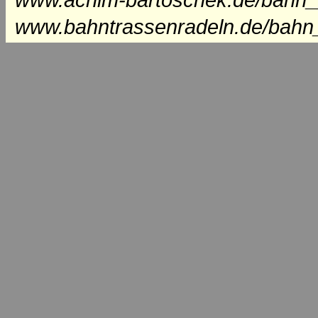
www.achim-bartoschek.de/bahn_
www.bahntrassenradeln.de/bahn