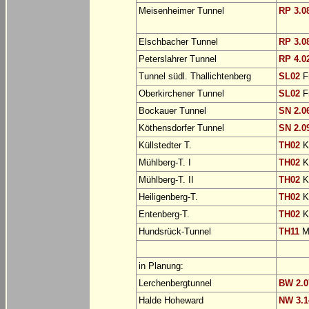
Meisenheimer Tunnel
RP 3.0
Elschbacher Tunnel
RP 3.0
Peterslahrer Tunnel
RP 4.0
Tunnel südl. Thallichtenberg
SL02
Fr
Oberkirchener Tunnel
SL02
Fr
Bockauer Tunnel
SN 2.0
Köthensdorfer Tunnel
SN 2.0
Küllstedter T.
TH02
K
Mühlberg-T. I
TH02
K
Mühlberg-T. II
TH02
K
Heiligenberg-T.
TH02
K
Entenberg-T.
TH02
K
Hundsrück-Tunnel
TH11
M
in Planung:
Lerchenbergtunnel
BW 2.0
Halde Hoheward
NW 3.1