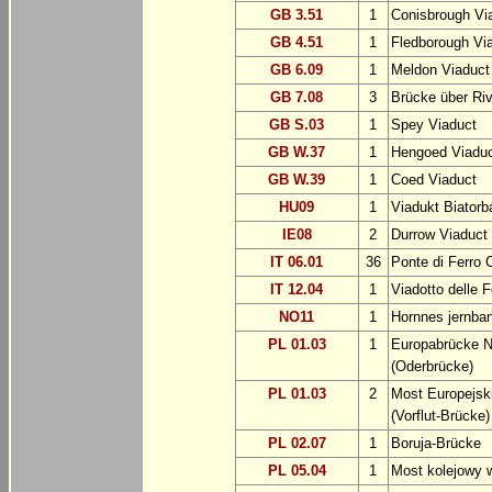
GB 3.51
1
Conisbrough Vi
GB 4.51
1
Fledborough Vi
GB 6.09
1
Meldon Viaduct
GB 7.08
3
Brücke über Riv
GB S.03
1
Spey Viaduct
GB W.37
1
Hengoed Viadu
GB W.39
1
Coed Viaduct
HU09
1
Viadukt Biatorb
IE08
2
Durrow Viaduct
IT 06.01
36
Ponte di Ferro 
IT 12.04
1
Viadotto delle F
NO11
1
Hornnes jernba
PL 01.03
1
Europabrücke Ne
(Oderbrücke)
PL 01.03
2
Most Europejski
(Vorflut-Brücke)
PL 02.07
1
Boruja-Brücke
PL 05.04
1
Most kolejowy 