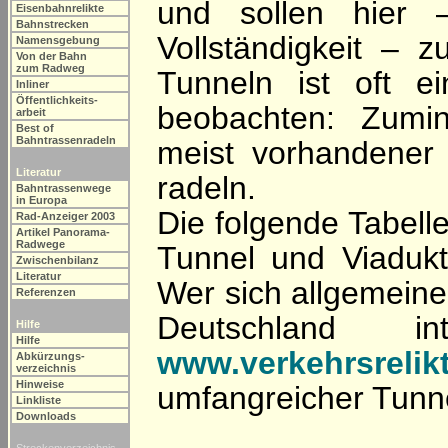
und sollen hier 
Eisenbahnrelikte
Bahnstrecken
Vollständigkeit – 
Namensgebung
Von der Bahn
zum Radweg
Tunneln ist oft e
Inliner
Öffentlichkeits-
beobachten: Zumi
arbeit
Best of
Bahntrassenradeln
meist vorhandener
Literatur
radeln.
Bahntrassenwege
in Europa
Die folgende Tabelle
Rad-Anzeiger 2003
Artikel Panorama-
Radwege
Tunnel und Viadukt
Zwischenbilanz
Literatur
Wer sich allgemeiner
Referenzen
Deutschland i
Hilfe
Hilfe
www.verkehrsrelik
Abkürzungs-
verzeichnis
Hinweise
umfangreicher Tunn
Linkliste
Downloads