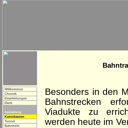
Bahntra
Besonders in den M
Willkommen
Chronik
Empfehlungen
Bahnstrecken erfo
Dank
Viadukte zu erric
Gestaltung
Kunstbauten
werden heute im Ve
Tunnel
Bahnhöfe