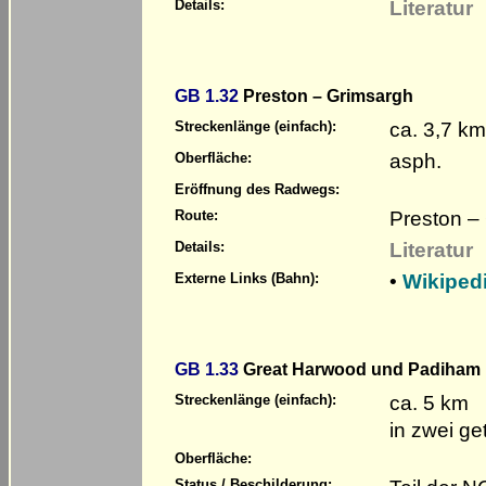
Literatur
Details:
GB 1.32
Preston – Grimsargh
ca. 3,7 km
Streckenlänge (einfach):
asph.
Oberfläche:
Eröffnung des Radwegs:
Preston –
Route:
Literatur
Details:
•
Wikiped
Externe Links (Bahn):
GB 1.33
Great Harwood und Padiham
ca. 5 km
Streckenlänge (einfach):
in zwei ge
Oberfläche:
Status / Beschilderung: