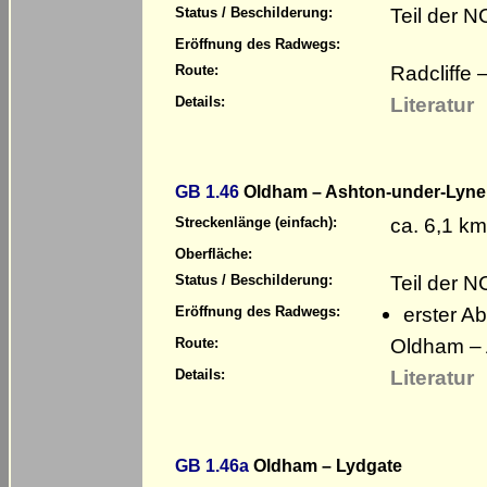
Teil der 
Status / Beschilderung:
Eröffnung des Radwegs:
Radcliffe 
Route:
Literatur
Details:
GB 1.46
Oldham – Ashton-under-Lyne
ca. 6,1 km
Streckenlänge (einfach):
Oberfläche:
Teil der 
Status / Beschilderung:
erster A
Eröffnung des Radwegs:
Oldham – 
Route:
Literatur
Details:
GB 1.46a
Oldham – Lydgate