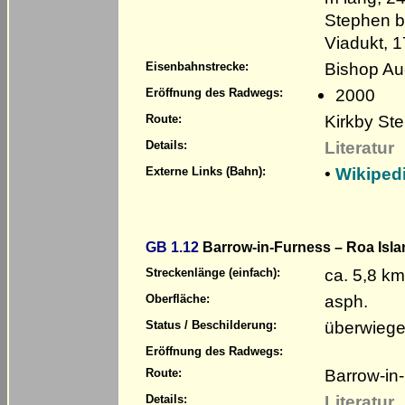
Stephen b
Viadukt, 1
Bishop Au
Eisenbahnstrecke:
2000
Eröffnung des Radwegs:
Kirkby St
Route:
Literatur
Details:
•
Wikiped
Externe Links (Bahn):
GB 1.12
Barrow-in-Furness – Roa Isla
ca. 5,8 km
Streckenlänge (einfach):
asph.
Oberfläche:
überwiege
Status / Beschilderung:
Eröffnung des Radwegs:
Barrow-in
Route:
Literatur
Details: