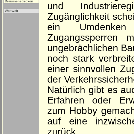
Draisinenstrecken
und Industriere
Weltweit
Zugänglichkeit sche
ein Umdenken 
Zugangssperren mi
ungebrächlichen Ba
noch stark verbreit
einer sinnvollen 
der Verkehrssicherhe
Natürlich gibt es au
Erfahren oder Erw
zum Hobby gemach
auf eine inzwisch
zurück.