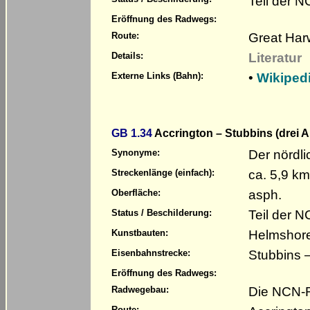
Teil der 
Eröffnung des Radwegs:
Great Har
Route:
Literatur
Details:
•
Wikipedi
Externe Links (Bahn):
GB 1.34
Accrington – Stubbins (drei A
Der nördl
Synonyme:
ca. 5,9 km
Streckenlänge (einfach):
asph.
Oberfläche:
Teil der 
Status / Beschilderung:
Helmshore
Kunstbauten:
Stubbins 
Eisenbahnstrecke:
Eröffnung des Radwegs:
Die NCN-R
Radwegebau:
Route: