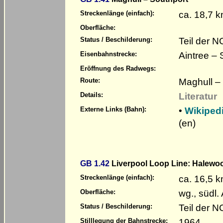
ca. 18,7 
Streckenlänge (einfach):
Oberfläche:
Teil der 
Status / Beschilderung:
Aintree –
Eisenbahnstrecke:
Eröffnung des Radwegs:
Maghull – 
Route:
Literatur
Details:
•
Wikiped
Externe Links (Bahn):
(en)
GB 1.42
Liverpool Loop Line: Halewood
ca. 16,5 
Streckenlänge (einfach):
wg., südl.
Oberfläche:
Teil der 
Status / Beschilderung:
1964
Stilllegung der Bahnstrecke: