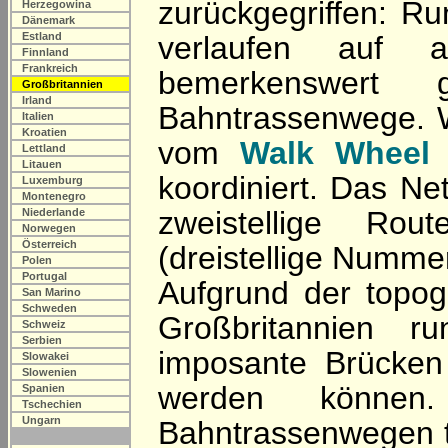
zurückgegriffen: R
Herzegowina
Dänemark
Estland
verlaufen auf 
Finnland
Frankreich
bemerkenswert 
Großbritannien
Irland
Bahntrassenwege. 
Italien
Kroatien
vom
Walk Wheel 
Lettland
Litauen
koordiniert. Das Net
Luxemburg
Montenegro
zweistellige Rou
Niederlande
Norwegen
Österreich
(dreistellige Numme
Polen
Portugal
Aufgrund der topogr
San Marino
Schweden
Großbritannien r
Schweiz
Serbien
imposante Brücken 
Slowakei
Slowenien
werden können
Spanien
Tschechien
Ungarn
Bahntrassenwegen tr