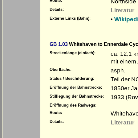
Northside
Route:
Literatur
Details:
•
Wikiped
Externe Links (Bahn):
GB 1.03
Whitehaven to Ennerdale Cyc
ca. 12,1 
Streckenlänge (einfach):
mit einem
asph.
Oberfläche:
Teil der 
Status / Beschilderung:
1850er Ja
Eröffnung der Bahnstrecke:
1933 (Row
Stilllegung der Bahnstrecke:
Eröffnung des Radwegs:
Whitehave
Route:
Literatur
Details: