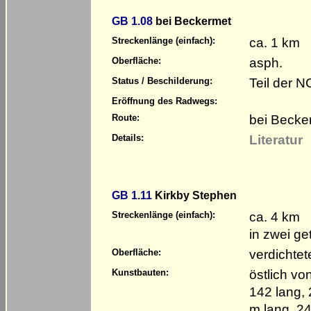
GB 1.08
bei Beckermet
ca. 1 km
Streckenlänge (einfach):
asph.
Oberfläche:
Teil der 
Status / Beschilderung:
Eröffnung des Radwegs:
bei Becke
Route:
Literatur
Details:
GB 1.11
Kirkby Stephen
ca. 4 km
Streckenlänge (einfach):
in zwei ge
verdichtet
Oberfläche:
östlich vo
Kunstbauten:
142 lang,
m lang, 24