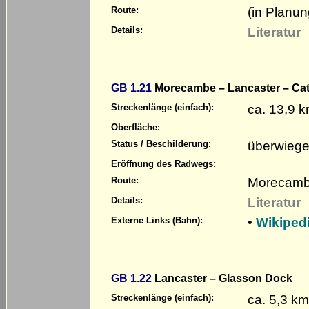
(in Planun
Route:
Literatur
Details:
GB 1.21
Morecambe – Lancaster – Ca
ca. 13,9 
Streckenlänge (einfach):
Oberfläche:
überwiege
Status / Beschilderung:
Eröffnung des Radwegs:
Morecambe
Route:
Literatur
Details:
•
Wikipedi
Externe Links (Bahn):
GB 1.22
Lancaster – Glasson Dock
ca. 5,3 km
Streckenlänge (einfach):