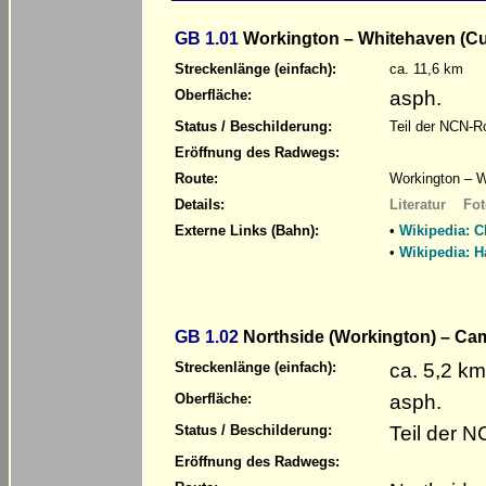
GB 1.01
Workington – Whitehaven (C
Streckenlänge (einfach):
ca. 11,6 km
asph.
Oberfläche:
Status / Beschilderung:
Teil der NCN-R
Eröffnung des Radwegs:
Route:
Workington – W
Details:
Literatur
Fot
Externe Links (Bahn):
•
Wikipedia: C
•
Wikipedia: H
GB 1.02
Northside (Workington) – Ca
ca. 5,2 km
Streckenlänge (einfach):
asph.
Oberfläche:
Teil der 
Status / Beschilderung:
Eröffnung des Radwegs: