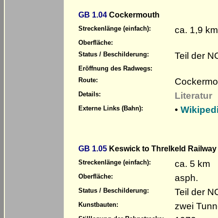
GB 1.04
Cockermouth
ca. 1,9 km
Streckenlänge (einfach):
Oberfläche:
Teil der 
Status / Beschilderung:
Eröffnung des Radwegs:
Cockermo
Route:
Literatur
Details:
•
Wikiped
Externe Links (Bahn):
GB 1.05
Keswick to Threlkeld Railway
ca. 5 km
Streckenlänge (einfach):
asph.
Oberfläche:
Teil der 
Status / Beschilderung:
zwei Tunn
Kunstbauten: