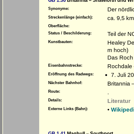
GB 1.36
Britannia – Shawforth und Wh
Der nördli
Synonyme:
ca. 9,5 km
Streckenlänge (einfach):
Oberfläche:
Teil der 
Status / Beschilderung:
Healey Del
Kunstbauten:
m hoch)
Das Roch 
Rochdale 
Eisenbahnstrecke:
7. Juli 2
Eröffnung des Radwegs:
Britannia
Nächster Bahnhof:
.
Route:
Literatur
Details:
•
Wikiped
Externe Links (Bahn):
GB 1.41
Maghull – Southport