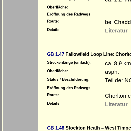
Oberfläche:
Eröffnung des Radwegs:
bei Chadd
Route:
Literatur
Details:
GB 1.47
Fallowfield Loop Line: Chorl
ca. 8,9 km
Streckenlänge (einfach):
asph.
Oberfläche:
Teil der 
Status / Beschilderung:
Eröffnung des Radwegs:
Chorlton 
Route:
Literatur
Details:
GB 1.48
Stockton Heath – West Timpe