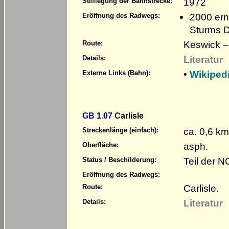
1972
Stilllegung der Bahnstrecke:
2000 ern
Eröffnung des Radwegs:
Sturms D
Keswick – 
Route:
Literatur
Details:
•
Wikiped
Externe Links (Bahn):
GB 1.07
Carlisle
ca. 0,6 km
Streckenlänge (einfach):
asph.
Oberfläche:
Teil der 
Status / Beschilderung:
Eröffnung des Radwegs:
Carlisle.
Route:
Literatur
Details: