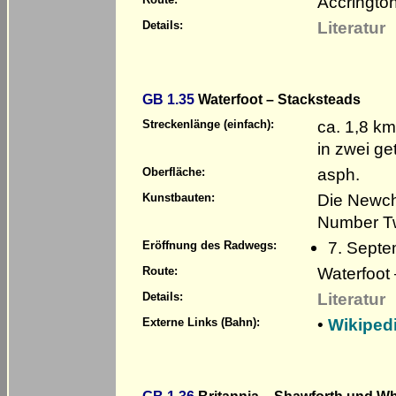
Accrington
Literatur
Details:
GB 1.35
Waterfoot – Stacksteads
ca. 1,8 km
Streckenlänge (einfach):
in zwei ge
asph.
Oberfläche:
Die Newch
Kunstbauten:
Number Tw
7. Septe
Eröffnung des Radwegs:
Waterfoot
Route:
Literatur
Details:
•
Wikipedi
Externe Links (Bahn):