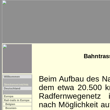
Bahntras
Beim Aufbau des Na
Willkommen
Streckenverzeichnis
dem etwa 20.500 k
Deutschland
Radfernwegenetz 
Europa
Rail-trails in Europe
nach Möglichkeit au
Belgien
Bosnien-