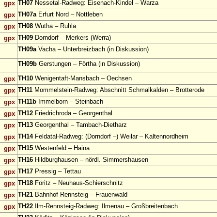
TH07
Nessetal-Radweg: Eisenach-Kindel – Warza
gpx
TH07a
Erfurt Nord – Nottleben
gpx
TH08
Wutha – Ruhla
gpx
TH09
Dorndorf – Merkers (Werra)
gpx
TH09a
Vacha – Unterbreizbach (in Diskussion)
TH09b
Gerstungen – Förtha (in Diskussion)
TH10
Wenigentaft-Mansbach – Oechsen
gpx
TH11
Mommelstein-Radweg: Abschnitt Schmalkalden – Brotterode
gpx
TH11b
Immelborn – Steinbach
gpx
TH12
Friedrichroda – Georgenthal
gpx
TH13
Georgenthal – Tambach-Dietharz
gpx
TH14
Feldatal-Radweg: (Dorndorf –) Weilar – Kaltennordheim
gpx
TH15
Westenfeld – Haina
gpx
TH16
Hildburghausen – nördl. Simmershausen
gpx
TH17
Pressig – Tettau
gpx
TH18
Föritz – Neuhaus-Schierschnitz
gpx
TH21
Bahnhof Rennsteig – Frauenwald
gpx
TH22
Ilm-Rennsteig-Radweg: Ilmenau – Großbreitenbach
gpx