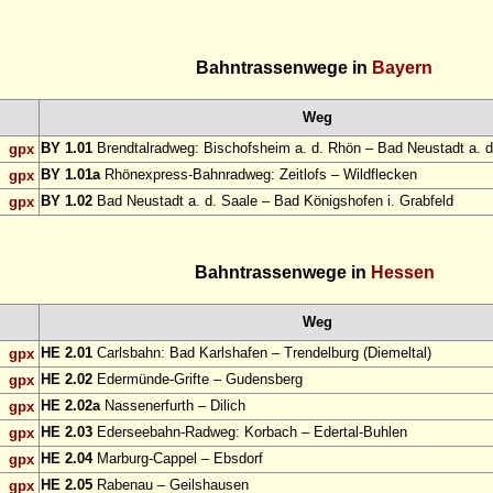
Bahntrassenwege in
Bayern
Weg
BY 1.01
Brendtalradweg: Bischofsheim a. d. Rhön – Bad Neustadt a. d
gpx
BY 1.01a
Rhönexpress-Bahnradweg: Zeitlofs – Wildflecken
gpx
BY 1.02
Bad Neustadt a. d. Saale – Bad Königshofen i. Grabfeld
gpx
Bahntrassenwege in
Hessen
Weg
HE 2.01
Carlsbahn: Bad Karlshafen – Trendelburg (Diemeltal)
gpx
HE 2.02
Edermünde-Grifte – Gudensberg
gpx
HE 2.02a
Nassenerfurth – Dilich
gpx
HE 2.03
Ederseebahn-Radweg: Korbach – Edertal-Buhlen
gpx
HE 2.04
Marburg-Cappel – Ebsdorf
gpx
HE 2.05
Rabenau – Geilshausen
gpx