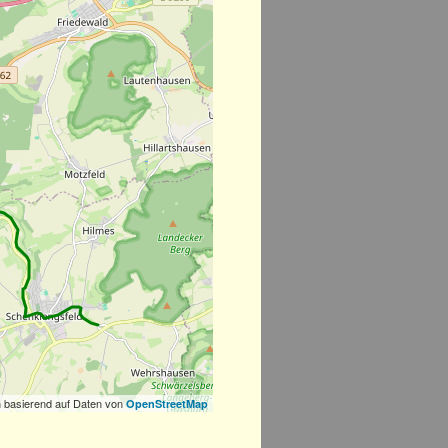
 basierend auf Daten von
OpenStreetMap