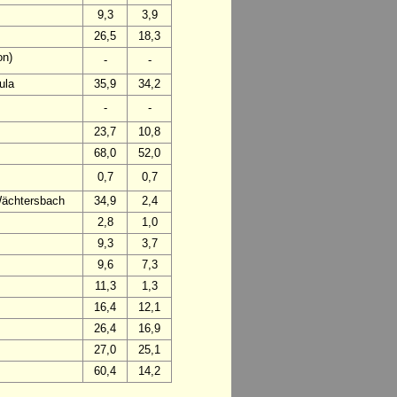
9,3
3,9
26,5
18,3
on)
-
-
ula
35,9
34,2
-
-
23,7
10,8
68,0
52,0
0,7
0,7
Wächtersbach
34,9
2,4
2,8
1,0
9,3
3,7
9,6
7,3
11,3
1,3
16,4
12,1
26,4
16,9
27,0
25,1
60,4
14,2