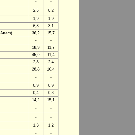
-
-
2,5
0,2
1,9
1,9
6,8
3,1
Artern)
36,2
15,7
-
-
18,9
11,7
45,9
11,4
2,8
2,4
28,8
16,4
-
-
0,9
0,9
0,4
0,3
14,2
15,1
-
-
-
-
1,3
1,2
-
-