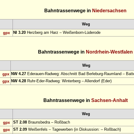
Bahntrassenwege in
Niedersachsen
Weg
NI 3.20
Herzberg am Harz – Weißenborn-Lüderode
gpx
Bahntrassenwege in
Nordrhein-Westfalen
Weg
NW 4.27
Ederauen-Radweg: Abschnitt Bad Berleburg-Raumland – Bat
gpx
NW 4.28
Ruhr-Eder-Radweg: Winterberg – Allendorf (Eder)
gpx
Bahntrassenwege in
Sachsen-Anhalt
Weg
ST 2.08
Braunsbedra – Roßbach
gpx
ST 2.09
Weißenfels – Tagewerben (in Diskussion: – Roßbach)
gpx