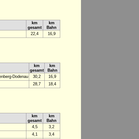
km
km
gesamt
Bahn
22,4
16,9
km
km
gesamt
Bahn
tenberg-Dodenau
30,2
16,9
28,7
18,4
km
km
gesamt
Bahn
4,5
3,2
4,1
3,4