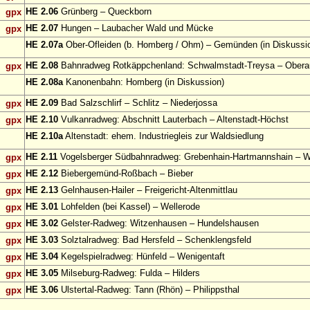
HE 2.06
Grünberg – Queckborn
gpx
HE 2.07
Hungen – Laubacher Wald und Mücke
gpx
HE 2.07a
Ober-Ofleiden (b. Homberg / Ohm) – Gemünden (in Diskussi
HE 2.08
Bahnradweg Rotkäppchenland: Schwalmstadt-Treysa – Obera
gpx
HE 2.08a
Kanonenbahn: Homberg (in Diskussion)
HE 2.09
Bad Salzschlirf – Schlitz – Niederjossa
gpx
HE 2.10
Vulkanradweg: Abschnitt Lauterbach – Altenstadt-Höchst
gpx
HE 2.10a
Altenstadt: ehem. Industriegleis zur Waldsiedlung
HE 2.11
Vogelsberger Südbahnradweg: Grebenhain-Hartmannshain – 
gpx
HE 2.12
Biebergemünd-Roßbach – Bieber
gpx
HE 2.13
Gelnhausen-Hailer – Freigericht-Altenmittlau
gpx
HE 3.01
Lohfelden (bei Kassel) – Wellerode
gpx
HE 3.02
Gelster-Radweg: Witzenhausen – Hundelshausen
gpx
HE 3.03
Solztalradweg: Bad Hersfeld – Schenklengsfeld
gpx
HE 3.04
Kegelspielradweg: Hünfeld – Wenigentaft
gpx
HE 3.05
Milseburg-Radweg: Fulda – Hilders
gpx
HE 3.06
Ulstertal-Radweg: Tann (Rhön) – Philippsthal
gpx