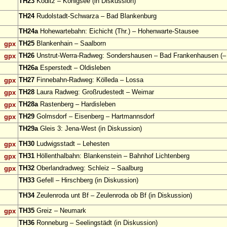
TH23
Köditz – Königsee (in Diskussion)
TH24
Rudolstadt-Schwarza – Bad Blankenburg
TH24a
Hohewartebahn: Eichicht (Thr.) – Hohenwarte-Stausee
TH25
Blankenhain – Saalborn
gpx
TH26
Unstrut-Werra-Radweg: Sondershausen – Bad Frankenhausen (– 
gpx
TH26a
Esperstedt – Oldisleben
TH27
Finnebahn-Radweg: Kölleda – Lossa
gpx
TH28
Laura Radweg: Großrudestedt – Weimar
gpx
TH28a
Rastenberg – Hardisleben
gpx
TH29
Golmsdorf – Eisenberg – Hartmannsdorf
gpx
TH29a
Gleis 3: Jena-West (in Diskussion)
TH30
Ludwigsstadt – Lehesten
gpx
TH31
Höllenthalbahn: Blankenstein – Bahnhof Lichtenberg
gpx
TH32
Oberlandradweg: Schleiz – Saalburg
gpx
TH33
Gefell – Hirschberg (in Diskussion)
TH34
Zeulenroda unt Bf – Zeulenroda ob Bf (in Diskussion)
TH35
Greiz – Neumark
gpx
TH36
Ronneburg – Seelingstädt (in Diskussion)