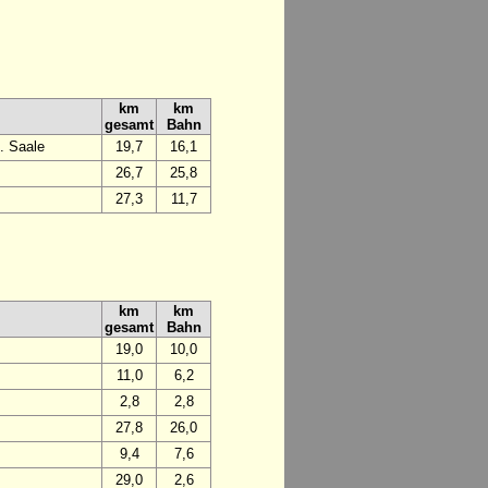
km
km
gesamt
Bahn
. Saale
19,7
16,1
26,7
25,8
27,3
11,7
km
km
gesamt
Bahn
19,0
10,0
11,0
6,2
2,8
2,8
27,8
26,0
9,4
7,6
29,0
2,6