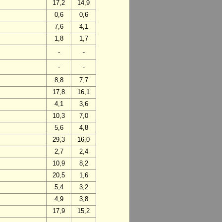
17,2
14,9
0,6
0,6
7,6
4,1
1,8
1,7
-
-
-
-
8,8
7,7
17,8
16,1
4,1
3,6
10,3
7,0
5,6
4,8
29,3
16,0
2,7
2,4
10,9
8,2
20,5
1,6
5,4
3,2
4,9
3,8
17,9
15,2