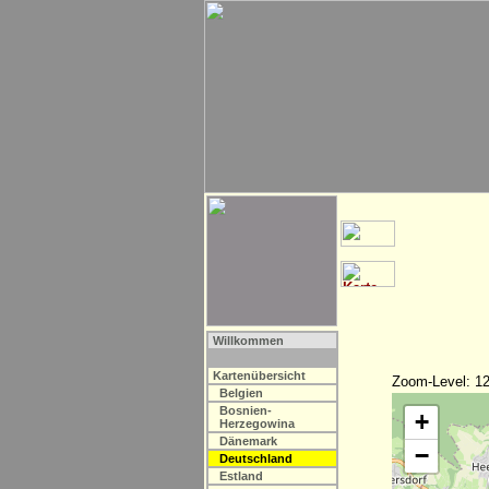
Willkommen
Kartenübersicht
Zoom-Level: 12
Belgien
Bosnien-
+
Herzegowina
Dänemark
−
Deutschland
Estland