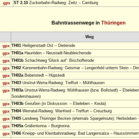
ST 2.10
Zuckerbahn-Radweg: Zeitz – Camburg
gpx
Bahntrassenwege in
Thüringen
Weg
TH01
Heiligenstadt Ost – Dieterode
gpx
TH01a
Hauröden – Neustadt-Neubleicherode
gpx
TH01b
Schachtweg 'Glück auf': Bischofferode
gpx
TH02
Kanonenbahn-Radweg: Geismar – Lengenfeld unterm Stein – Din
gpx
TH02a
Beberstedt – Hüpstedt
gpx
TH03
Unstrut-Werra-Radweg: Treffurt – Mühlhausen
gpx
TH03a
Unstrut-Werra-Radweg: Mühlhausen (bzw. Bollstedt) – Ebeleben
gpx
Sondershausen)
TH03b
Greußen (in Diskussion: – Ebeleben – Keula)
gpx
TH04
Werratal-Radweg: Wanfried – Treffurt – Creuzburg
gpx
TH05
Landweg Thüringer Becken (ehemals Spargelroute): Herbsleben –
gpx
TH05a
Gräfentonna – Burgtonna
gpx
TH06
Kneipp- und Kleinbahnradweg: Bad Langensalza – Haussömmer
gpx