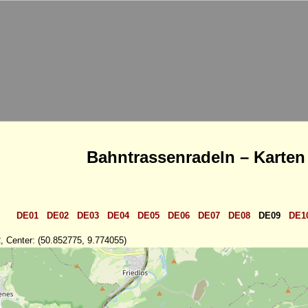
Bahntrassenradeln – Karten
DE01
DE02
DE03
DE04
DE05
DE06
DE07
DE08
DE09
DE1
, Center: (50.852775, 9.774055)