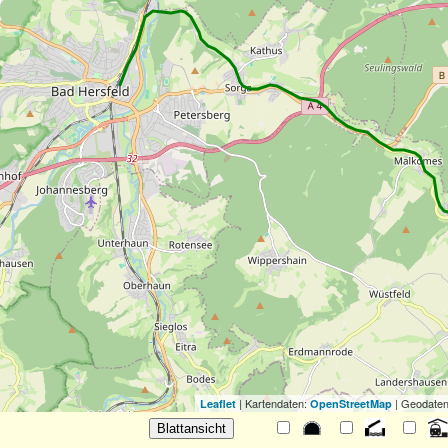
| Kartendaten:
| Geodaten
Leaflet
OpenStreetMap