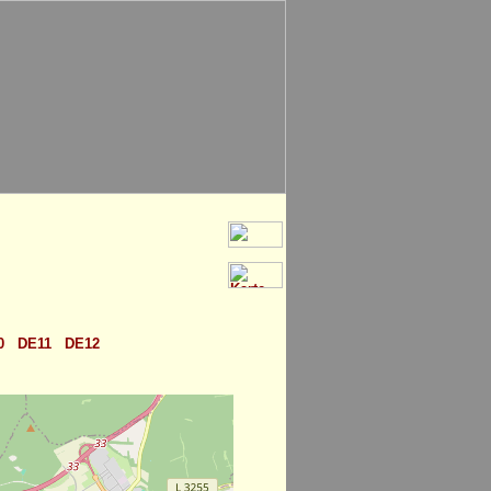
0
DE11
DE12