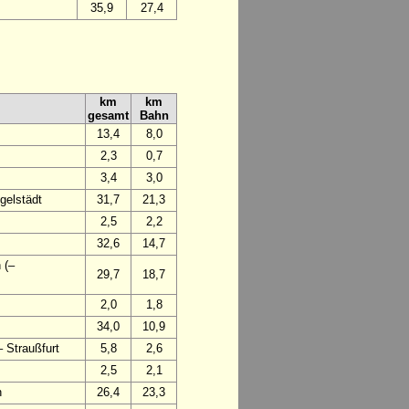
35,9
27,4
km
km
gesamt
Bahn
13,4
8,0
2,3
0,7
3,4
3,0
gelstädt
31,7
21,3
2,5
2,2
32,6
14,7
 (–
29,7
18,7
2,0
1,8
34,0
10,9
 Straußfurt
5,8
2,6
2,5
2,1
n
26,4
23,3