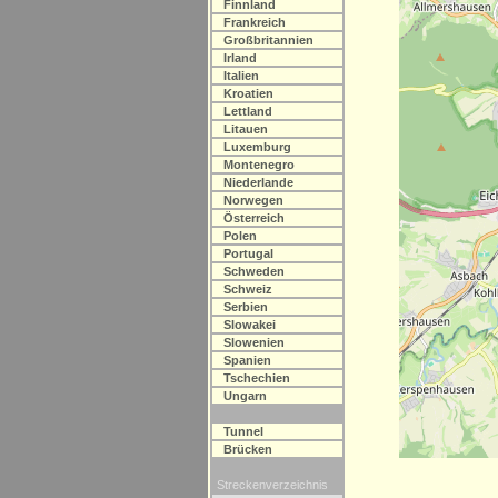
Finnland
Frankreich
Großbritannien
Irland
Italien
Kroatien
Lettland
Litauen
Luxemburg
Montenegro
Niederlande
Norwegen
Österreich
Polen
Portugal
Schweden
Schweiz
Serbien
Slowakei
Slowenien
Spanien
Tschechien
Ungarn
Tunnel
Brücken
Streckenverzeichnis